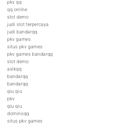
pkv qq
qq online
slot demo
judi slot terpercaya
judi bandarqq
pkv games
situs pkv games
pkv games bandarqq
slot demo
asikqq
bandarqq
bandarqq
qiu qiu
pkv
qiu qiu
dominoqq
situs pkv games