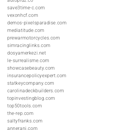
autopluz.co
save3time-c.com
vexonhcf.com
demos-pixelsparadise.com
mediatitude.com
prewarmotorcycles.com
simracinglinks.com
dosyamerkezi.net
le-surrealisme.com
showcasebeauty.com
insurancepolicyexpert.com
statkeycompany.com
carolinadeckbuilders.com
topinvestingblog.com
top50tools.com
the-rep.com
saltyfranks.com
annerani.com