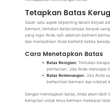
Tetapkan Batas Keru
Salah satu aspek terpenting dalam berjudi 
bermain, tentukan batas berapa banyak uang
yang ingin Anda raih sebelum berhenti berm
dan memastikan Anda berhenti ketika berada
Cara Menetapkan Batas
Batas Kerugian:
Tentukan berapa 
permainan. Jika Anda mencapai ba
Batas Kemenangan:
Jika Anda s
berhentilah bermain dan nikmati
Dengan menetapkan batas, Anda akan lebih b
keinginan untuk terus bermain meskipun tel