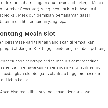
g untuk memahami bagaimana mesin slot bekerja. Mesin
m Number Generator), yang memastikan bahwa hasil
 diprediksi. Meskipun demikian, pemahaman dasar
alam memilih permainan yang tepat.
tentang Mesin Slot
h persentase dari taruhan yang akan dikembalikan
ang. Slot dengan RTP tinggi cenderung memberi peluang
 mengacu pada seberapa sering mesin slot memberikan
itas rendah menawarkan kemenangan yang lebih sering
cil, sedangkan slot dengan volatilitas tinggi memberikan
api lebih besar.
Anda bisa memilih slot yang sesuai dengan gaya