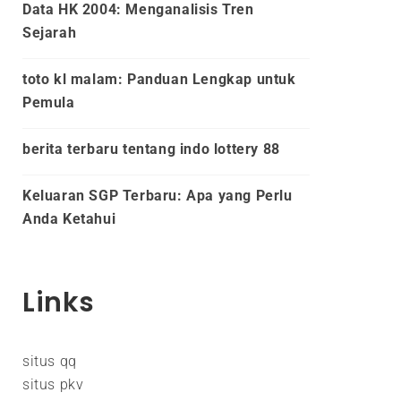
Data HK 2004: Menganalisis Tren
Sejarah
toto kl malam: Panduan Lengkap untuk
Pemula
berita terbaru tentang indo lottery 88
Keluaran SGP Terbaru: Apa yang Perlu
Anda Ketahui
Links
situs qq
situs pkv