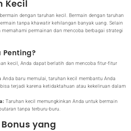
 Kecil
 bermain dengan taruhan kecil. Bermain dengan taruhan
ermain tanpa khawatir kehilangan banyak uang. Selain
bih memahami permainan dan mencoba berbagai strategi
 Penting?
n kecil, Anda dapat berlatih dan mencoba fitur-fitur
a Anda baru memulai, taruhan kecil membantu Anda
bisa terjadi karena ketidaktahuan atau kekeliruan dalam
a:
Taruhan kecil memungkinkan Anda untuk bermain
putaran tanpa terburu-buru.
ur Bonus yang