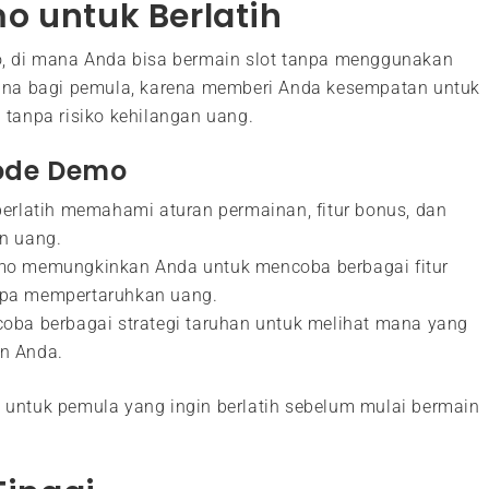
o untuk Berlatih
o, di mana Anda bisa bermain slot tanpa menggunakan
guna bagi pemula, karena memberi Anda kesempatan untuk
tanpa risiko kehilangan uang.
ode Demo
erlatih memahami aturan permainan, fitur bonus, dan
n uang.
o memungkinkan Anda untuk mencoba berbagai fitur
npa mempertaruhkan uang.
ba berbagai strategi taruhan untuk melihat mana yang
n Anda.
untuk pemula yang ingin berlatih sebelum mulai bermain