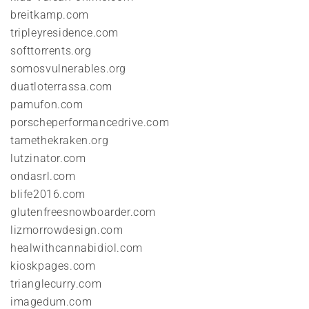
breitkamp.com
tripleyresidence.com
softtorrents.org
somosvulnerables.org
duatloterrassa.com
pamufon.com
porscheperformancedrive.com
tamethekraken.org
lutzinator.com
ondasrl.com
blife2016.com
glutenfreesnowboarder.com
lizmorrowdesign.com
healwithcannabidiol.com
kioskpages.com
trianglecurry.com
imagedum.com