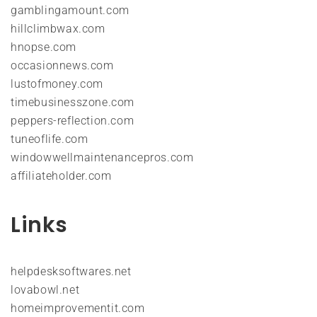
gamblingamount.com
hillclimbwax.com
hnopse.com
occasionnews.com
lustofmoney.com
timebusinesszone.com
peppers-reflection.com
tuneoflife.com
windowwellmaintenancepros.com
affiliateholder.com
Links
helpdesksoftwares.net
lovabowl.net
homeimprovementit.com