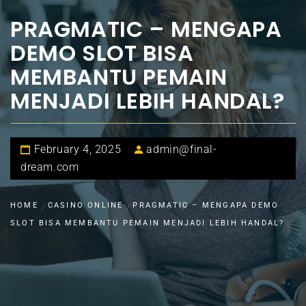
PRAGMATIC – MENGAPA
DEMO SLOT BISA
MEMBANTU PEMAIN
MENJADI LEBIH HANDAL?
February 4, 2025
admin@final-
dream.com
HOME
CASINO ONLINE
PRAGMATIC – MENGAPA DEMO
SLOT BISA MEMBANTU PEMAIN MENJADI LEBIH HANDAL?