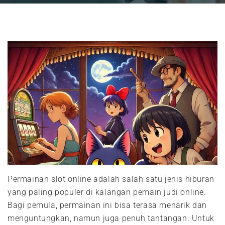
Permainan slot online adalah salah satu jenis hiburan
yang paling populer di kalangan pemain judi online.
Bagi pemula, permainan ini bisa terasa menarik dan
menguntungkan, namun juga penuh tantangan. Untuk