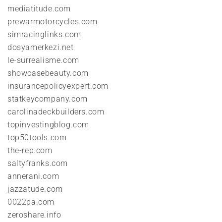
mediatitude.com
prewarmotorcycles.com
simracinglinks.com
dosyamerkezi.net
le-surrealisme.com
showcasebeauty.com
insurancepolicyexpert.com
statkeycompany.com
carolinadeckbuilders.com
topinvestingblog.com
top50tools.com
the-rep.com
saltyfranks.com
annerani.com
jazzatude.com
0022pa.com
zeroshare.info