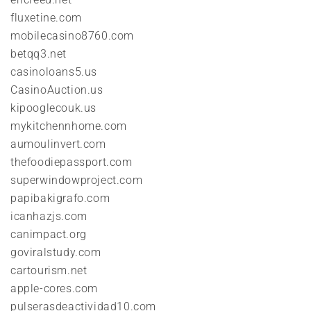
fluxetine.com
mobilecasino8760.com
betqq3.net
casinoloans5.us
CasinoAuction.us
kipooglecouk.us
mykitchennhome.com
aumoulinvert.com
thefoodiepassport.com
superwindowproject.com
papibakigrafo.com
icanhazjs.com
canimpact.org
goviralstudy.com
cartourism.net
apple-cores.com
pulserasdeactividad10.com