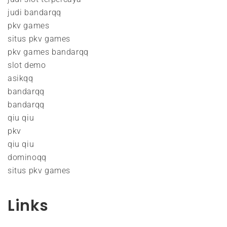
judi bandarqq
pkv games
situs pkv games
pkv games bandarqq
slot demo
asikqq
bandarqq
bandarqq
qiu qiu
pkv
qiu qiu
dominoqq
situs pkv games
Links