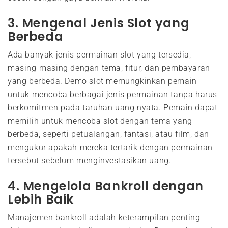
3. Mengenal Jenis Slot yang
Berbeda
Ada banyak jenis permainan slot yang tersedia,
masing-masing dengan tema, fitur, dan pembayaran
yang berbeda. Demo slot memungkinkan pemain
untuk mencoba berbagai jenis permainan tanpa harus
berkomitmen pada taruhan uang nyata. Pemain dapat
memilih untuk mencoba slot dengan tema yang
berbeda, seperti petualangan, fantasi, atau film, dan
mengukur apakah mereka tertarik dengan permainan
tersebut sebelum menginvestasikan uang.
4. Mengelola Bankroll dengan
Lebih Baik
Manajemen bankroll adalah keterampilan penting