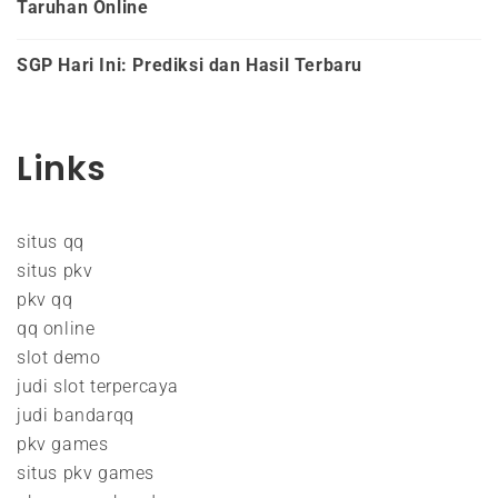
Taruhan Online
SGP Hari Ini: Prediksi dan Hasil Terbaru
Links
situs qq
situs pkv
pkv qq
qq online
slot demo
judi slot terpercaya
judi bandarqq
pkv games
situs pkv games