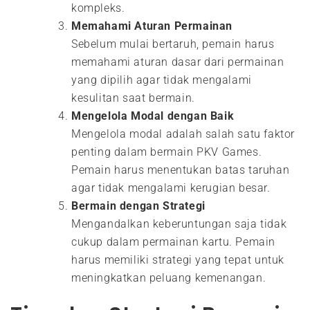
kompleks.
Memahami Aturan Permainan
Sebelum mulai bertaruh, pemain harus
memahami aturan dasar dari permainan
yang dipilih agar tidak mengalami
kesulitan saat bermain.
Mengelola Modal dengan Baik
Mengelola modal adalah salah satu faktor
penting dalam bermain PKV Games.
Pemain harus menentukan batas taruhan
agar tidak mengalami kerugian besar.
Bermain dengan Strategi
Mengandalkan keberuntungan saja tidak
cukup dalam permainan kartu. Pemain
harus memiliki strategi yang tepat untuk
meningkatkan peluang kemenangan.