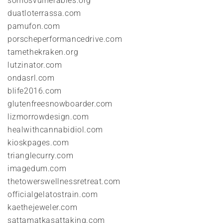
somosvulnerables.org
duatloterrassa.com
pamufon.com
porscheperformancedrive.com
tamethekraken.org
lutzinator.com
ondasrl.com
blife2016.com
glutenfreesnowboarder.com
lizmorrowdesign.com
healwithcannabidiol.com
kioskpages.com
trianglecurry.com
imagedum.com
thetowerswellnessretreat.com
officialgelatostrain.com
kaethejeweler.com
sattamatkasattaking.com