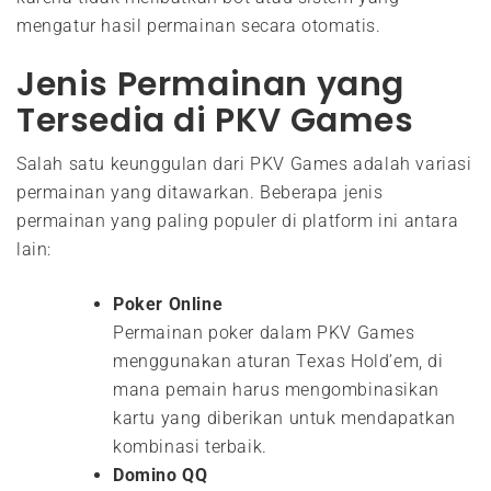
mengatur hasil permainan secara otomatis.
Jenis Permainan yang
Tersedia di PKV Games
Salah satu keunggulan dari PKV Games adalah variasi
permainan yang ditawarkan. Beberapa jenis
permainan yang paling populer di platform ini antara
lain:
Poker Online
Permainan poker dalam PKV Games
menggunakan aturan Texas Hold’em, di
mana pemain harus mengombinasikan
kartu yang diberikan untuk mendapatkan
kombinasi terbaik.
Domino QQ