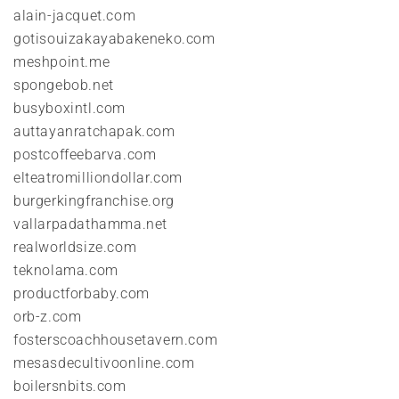
alain-jacquet.com
gotisouizakayabakeneko.com
meshpoint.me
spongebob.net
busyboxintl.com
auttayanratchapak.com
postcoffeebarva.com
elteatromilliondollar.com
burgerkingfranchise.org
vallarpadathamma.net
realworldsize.com
teknolama.com
productforbaby.com
orb-z.com
fosterscoachhousetavern.com
mesasdecultivoonline.com
boilersnbits.com