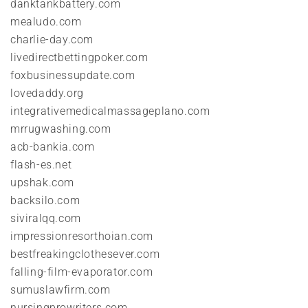
danktankbattery.com
mealudo.com
charlie-day.com
livedirectbettingpoker.com
foxbusinessupdate.com
lovedaddy.org
integrativemedicalmassageplano.com
mrrugwashing.com
acb-bankia.com
flash-es.net
upshak.com
backsilo.com
siviralqq.com
impressionresorthoian.com
bestfreakingclothesever.com
falling-film-evaporator.com
sumuslawfirm.com
nursingprowriters.com