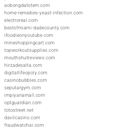
aobongdatotem.com
home-remedies-yeast-infection.com
electroreal.com
bestofmiami-dadecounty.com
ifoodieonyoutube.com
mineshoppingcart.com
topworkoutsupplies.com
mouthshutreviews.com
hirzadesalta.com
digitallifeopoly.com
casinobubbles.com
seputargym.com
impiyanamall.com
optguardian.com
totostreet.net
davilcasino.com
fraudwatchai.com