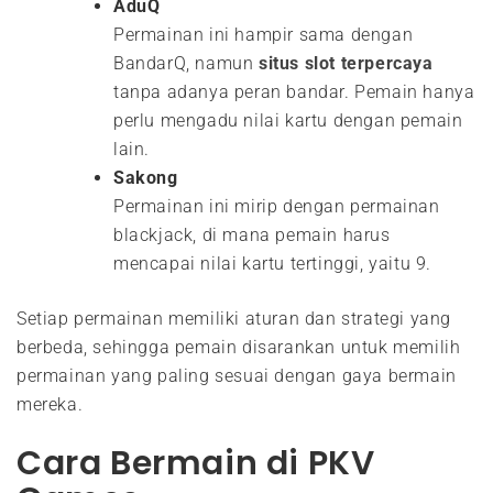
AduQ
Permainan ini hampir sama dengan
BandarQ, namun
situs slot terpercaya
tanpa adanya peran bandar. Pemain hanya
perlu mengadu nilai kartu dengan pemain
lain.
Sakong
Permainan ini mirip dengan permainan
blackjack, di mana pemain harus
mencapai nilai kartu tertinggi, yaitu 9.
Setiap permainan memiliki aturan dan strategi yang
berbeda, sehingga pemain disarankan untuk memilih
permainan yang paling sesuai dengan gaya bermain
mereka.
Cara Bermain di PKV