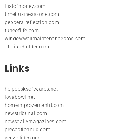
lustofmoney.com
timebusinesszone.com
peppers-reflection.com
tuneoflife.com
windowwellmaintenancepros.com
affiliateholder.com
Links
helpdesksoftwares.net
lovabowl.net
homeimprovementit.com
newstribunal.com
newsdailymagazines.com
preceptionhub.com
yeezislides.com