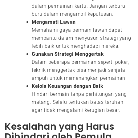
dalam permainan kartu. Jangan terburu-
buru dalam mengambil keputusan.
Mengamati Lawan
Memahami gaya bermain lawan dapat
membantu dalam menyusun strategi yang
lebih baik untuk menghadapi mereka.
Gunakan Strategi Menggertak
Dalam beberapa permainan seperti poker,
teknik menggertak bisa menjadi senjata
ampuh untuk memenangkan permainan.
Kelola Keuangan dengan Baik
Hindari bermain tanpa perhitungan yang
matang. Selalu tentukan batas taruhan
agar tidak mengalami kerugian besar.
Kesalahan yang Harus
Dihindari oleh Pemula