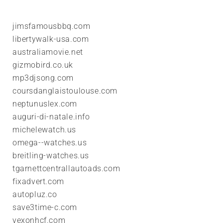
jimsfamousbbq.com
libertywalk-usa.com
australiamovie.net
gizmobird.co.uk
mp3djsong.com
coursdanglaistoulouse.com
neptunuslex.com
auguri-di-natale.info
michelewatch.us
omega--watches.us
breitling-watches.us
tgarnettcentrallautoads.com
fixadvert.com
autopluz.co
save3time-c.com
vexonhcf.com