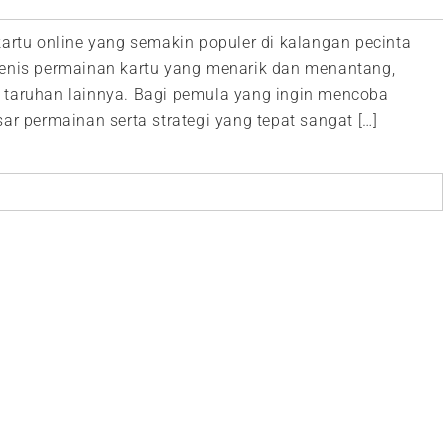
tu online yang semakin populer di kalangan pecinta
 jenis permainan kartu yang menarik dan menantang,
s taruhan lainnya. Bagi pemula yang ingin mencoba
 permainan serta strategi yang tepat sangat […]