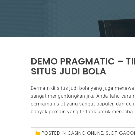
DEMO PRAGMATIC – TIP
SITUS JUDI BOLA
Bermain di situs judi bola yang juga menaw
sangat menguntungkan jika Anda tahu cara 
permainan slot yang sangat populer, dan den
banyak pemain yang tertarik untuk mencoba 
POSTED IN
CASINO ONLINE
,
SLOT GACO