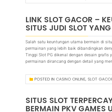
LINK SLOT GACOR – K
SITUS JUDI SLOT YAN
Salah satu keuntungan utama bermain di situ
permainan yang lebih baik dibandingkan deng
Tinggi Slot PG dikenal dengan desain grafis
permainan dirancang dengan detail yang mena
POSTED IN
CASINO ONLINE
,
SLOT GACO
SITUS SLOT TERPERCA
BERMAIN PKV GAMES 