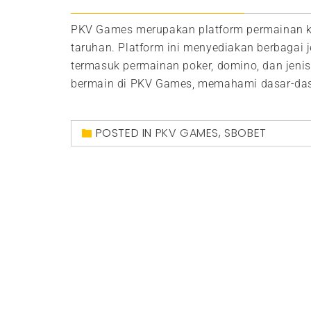
PKV Games merupakan platform permainan kar
taruhan. Platform ini menyediakan berbagai
termasuk permainan poker, domino, dan jeni
bermain di PKV Games, memahami dasar-dasar
POSTED IN
PKV GAMES
,
SBOBET