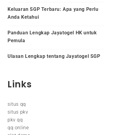
Keluaran SGP Terbaru: Apa yang Perlu
Anda Ketahui
Panduan Lengkap Jayatogel HK untuk
Pemula
Ulasan Lengkap tentang Jayatogel SGP
Links
situs qq
situs pkv
pkv qq
qq online