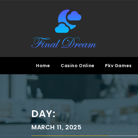
Skip
KUMPULAN SITUS
to
SLOT ONLINE
content
TERPERCAYA
DENGAN FITUR
SERVER PKV GAMES
MAINKAN SLOT ONLINE DENGAN
DUKUNGAN SERVER PKV GAMES ANDAL
Home
Casino Online
Pkv Games
KUMPULAN SITUS SLOT TERPERCAYA
YANG MENAWARKAN BANYAK
KEUNTUNGAN.
DAY:
MARCH 11, 2025