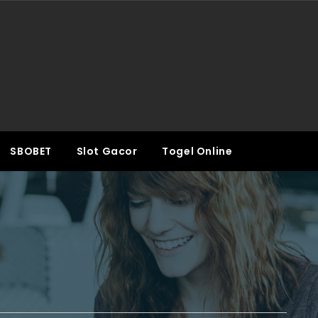
 DI
SBOBET
Slot Gacor
Togel Online