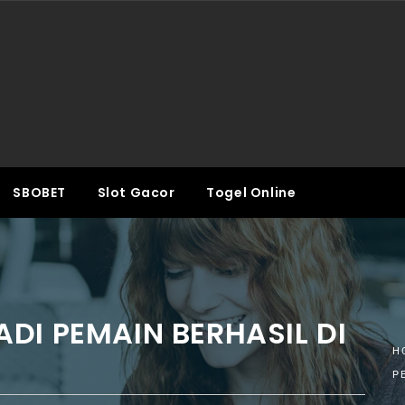
 DI
SBOBET
Slot Gacor
Togel Online
DI PEMAIN BERHASIL DI
H
P