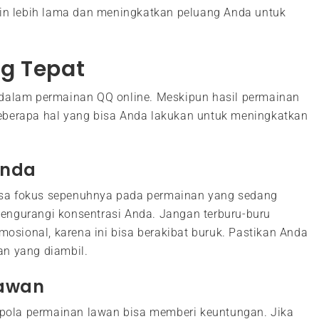
n lebih lama dan meningkatkan peluang Anda untuk
g Tepat
h dalam permainan QQ online. Meskipun hasil permainan
beberapa hal yang bisa Anda lakukan untuk meningkatkan
Anda
isa fokus sepenuhnya pada permainan yang sedang
mengurangi konsentrasi Anda. Jangan terburu-buru
sional, karena ini bisa berakibat buruk. Pastikan Anda
an yang diambil.
Lawan
pola permainan lawan bisa memberi keuntungan. Jika