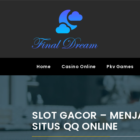
Skip
KUMPULAN SITUS
to
SLOT ONLINE
content
TERPERCAYA
DENGAN FITUR
SERVER PKV GAMES
MAINKAN SLOT ONLINE DENGAN
DUKUNGAN SERVER PKV GAMES ANDAL
Home
Casino Online
Pkv Games
KUMPULAN SITUS SLOT TERPERCAYA
YANG MENAWARKAN BANYAK
KEUNTUNGAN.
SLOT GACOR – MENJA
SITUS QQ ONLINE