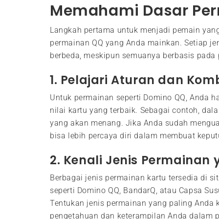
Memahami Dasar Pe
Langkah pertama untuk menjadi pemain yan
permainan QQ yang Anda mainkan. Setiap jeni
berbeda, meskipun semuanya berbasis pada
1. Pelajari Aturan dan Kom
Untuk permainan seperti Domino QQ, Anda h
nilai kartu yang terbaik. Sebagai contoh, da
yang akan menang. Jika Anda sudah menguas
bisa lebih percaya diri dalam membuat kepu
2. Kenali Jenis Permainan 
Berbagai jenis permainan kartu tersedia di si
seperti Domino QQ, BandarQ, atau Capsa Sus
Tentukan jenis permainan yang paling Anda 
pengetahuan dan keterampilan Anda dalam p