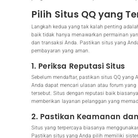
Pilih Situs QQ yang T
Langkah kedua yang tak kalah penting adala
baik tidak hanya menawarkan permainan yang 
dan transaksi Anda. Pastikan situs yang Anda 
pembayaran yang aman.
1. Periksa Reputasi Situs
Sebelum mendaftar, pastikan situs QQ yang A
Anda dapat mencari ulasan atau forum yan
tersebut. Situs dengan reputasi baik biasa
memberikan layanan pelanggan yang memad
2. Pastikan Keamanan dan
Situs yang terpercaya biasanya menggunakan 
Pastikan situs yang Anda pilih memiliki si