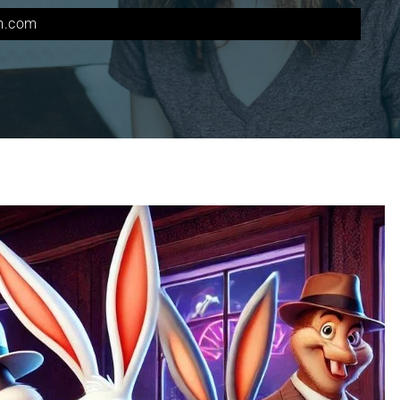
m.com