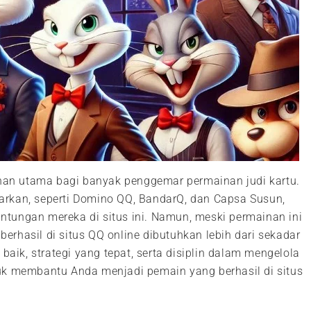
lihan utama bagi banyak penggemar permainan judi kartu.
arkan, seperti Domino QQ, BandarQ, dan Capsa Susun,
ntungan mereka di situs ini. Namun, meski permainan ini
rhasil di situs QQ online dibutuhkan lebih dari sekadar
ik, strategi yang tepat, serta disiplin dalam mengelola
tuk membantu Anda menjadi pemain yang berhasil di situs