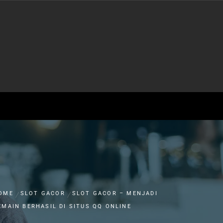
OME
SLOT GACOR
SLOT GACOR – MENJADI
EMAIN BERHASIL DI SITUS QQ ONLINE