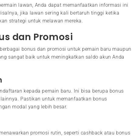
bermain lawan, Anda dapat memanfaatkan informasi ini
alnya, jika lawan sering kali bertaruh tinggi ketika
kan strategi untuk melawan mereka.
us dan Promosi
 berbagai bonus dan promosi untuk pemain baru maupun
yang sangat baik untuk meningkatkan saldo akun Anda
n
ndaftaran kepada pemain baru. Ini bisa berupa bonus
ah lainnya. Pastikan untuk memanfaatkan bonus
ngan modal yang lebih besar.
 menawarkan promosi rutin, seperti cashback atau bonus