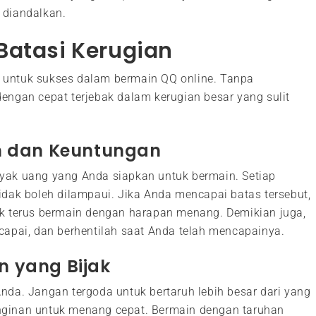
 diandalkan.
Batasi Kerugian
 untuk sukses dalam bermain QQ online. Tanpa
engan cepat terjebak dalam kerugian besar yang sulit
an dan Keuntungan
yak uang yang Anda siapkan untuk bermain. Setiap
idak boleh dilampaui. Jika Anda mencapai batas tersebut,
uk terus bermain dengan harapan menang. Demikian juga,
capai, dan berhentilah saat Anda telah mencapainya.
n yang Bijak
nda. Jangan tergoda untuk bertaruh lebih besar dari yang
nginan untuk menang cepat. Bermain dengan taruhan