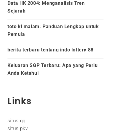
Data HK 2004: Menganalisis Tren
Sejarah
toto kl malam: Panduan Lengkap untuk
Pemula
berita terbaru tentang indo lottery 88
Keluaran SGP Terbaru: Apa yang Perlu
Anda Ketahui
Links
situs qq
situs pkv