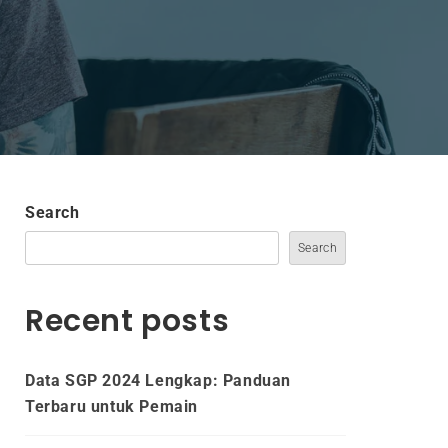
Search
Search
Recent posts
Data SGP 2024 Lengkap: Panduan
Terbaru untuk Pemain