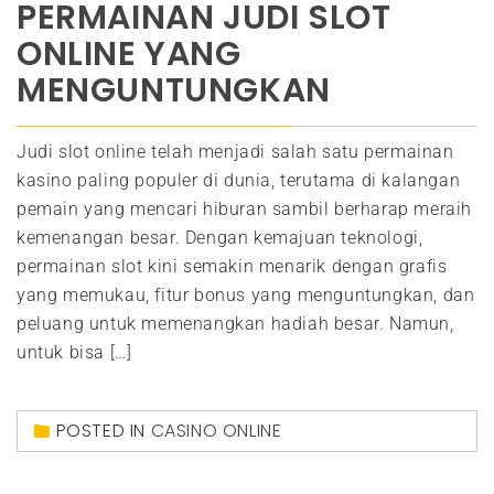
PERMAINAN JUDI SLOT
ONLINE YANG
MENGUNTUNGKAN
Judi slot online telah menjadi salah satu permainan
kasino paling populer di dunia, terutama di kalangan
pemain yang mencari hiburan sambil berharap meraih
kemenangan besar. Dengan kemajuan teknologi,
permainan slot kini semakin menarik dengan grafis
yang memukau, fitur bonus yang menguntungkan, dan
peluang untuk memenangkan hadiah besar. Namun,
untuk bisa […]
POSTED IN
CASINO ONLINE