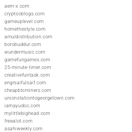
aem-x.com
cryptooblogs.com
gameuplevel.com
homethestyle.com
amuldistribution.com
borobuddur.com
wundermusic.com
gamefungames.com
25-minute-timer.com
creativefuntask.com
engrsaifulsaif.com
cheapbtcminers.com
unionstationtogeorgetown.com
iamayudoc.com
mylittlebighead.com
freealot.com
asahiweekly.com