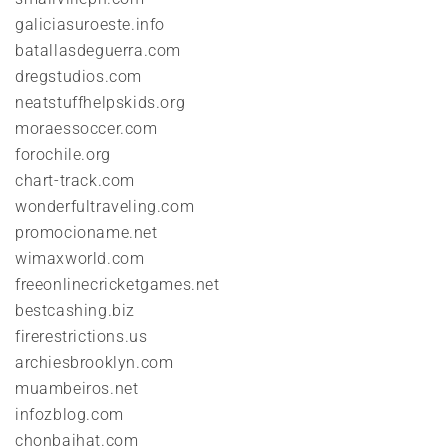
galiciasuroeste.info
batallasdeguerra.com
dregstudios.com
neatstuffhelpskids.org
moraessoccer.com
forochile.org
chart-track.com
wonderfultraveling.com
promocioname.net
wimaxworld.com
freeonlinecricketgames.net
bestcashing.biz
firerestrictions.us
archiesbrooklyn.com
muambeiros.net
infozblog.com
chonbaihat.com