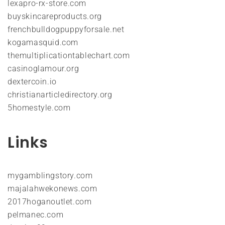
lexapro-rx-store.com
buyskincareproducts.org
frenchbulldogpuppyforsale.net
kogamasquid.com
themultiplicationtablechart.com
casinoglamour.org
dextercoin.io
christianarticledirectory.org
5homestyle.com
Links
mygamblingstory.com
majalahwekonews.com
2017hoganoutlet.com
pelmanec.com