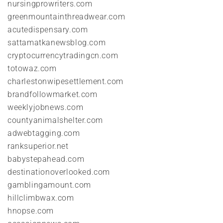
nursingprowriters.com
greenmountainthreadwear.com
acutedispensary.com
sattamatkanewsblog.com
cryptocurrencytradingcn.com
totowaz.com
charlestonwipesettlement.com
brandfollowmarket.com
weeklyjobnews.com
countyanimalshelter.com
adwebtagging.com
ranksuperior.net
babystepahead.com
destinationoverlooked.com
gamblingamount.com
hillclimbwax.com
hnopse.com