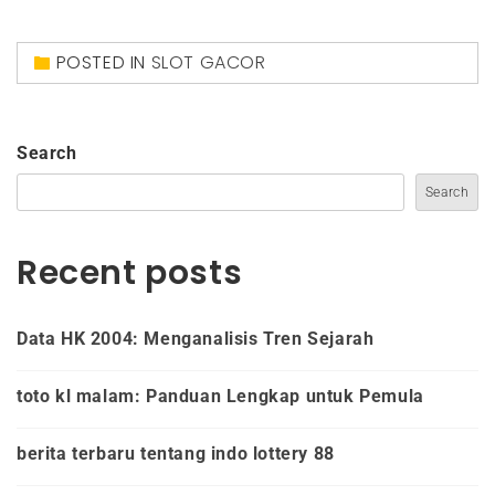
POSTED IN
SLOT GACOR
Search
Search
Recent posts
Data HK 2004: Menganalisis Tren Sejarah
toto kl malam: Panduan Lengkap untuk Pemula
berita terbaru tentang indo lottery 88