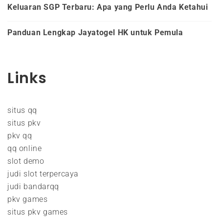
Keluaran SGP Terbaru: Apa yang Perlu Anda Ketahui
Panduan Lengkap Jayatogel HK untuk Pemula
Links
situs qq
situs pkv
pkv qq
qq online
slot demo
judi slot terpercaya
judi bandarqq
pkv games
situs pkv games