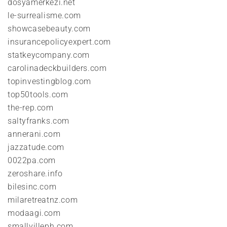
dosyamerkezi.net
le-surrealisme.com
showcasebeauty.com
insurancepolicyexpert.com
statkeycompany.com
carolinadeckbuilders.com
topinvestingblog.com
top50tools.com
the-rep.com
saltyfranks.com
annerani.com
jazzatude.com
0022pa.com
zeroshare.info
bilesinc.com
milaretreatnz.com
modaagi.com
smallvilleph.com