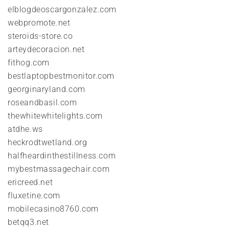
elblogdeoscargonzalez.com
webpromote.net
steroids-store.co
arteydecoracion.net
fithog.com
bestlaptopbestmonitor.com
georginaryland.com
roseandbasil.com
thewhitewhitelights.com
atdhe.ws
heckrodtwetland.org
halfheardinthestillness.com
mybestmassagechair.com
ericreed.net
fluxetine.com
mobilecasino8760.com
betqq3.net