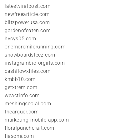
latestviralpost.com
newfreearticle.com
blitzpowerusa.com
gardenofeaten.com
hycys05.com
onemoremilerunning.com
snowboardsteez.com
instagrambioforgirls.com
cashflowxfiles.com
kmbb10.com
getxtrem.com
weactinfo.com
meshingsocial.com
thearguer.com
marketing-mobile-app.com
floralpunchcraft.com
fiasone.com