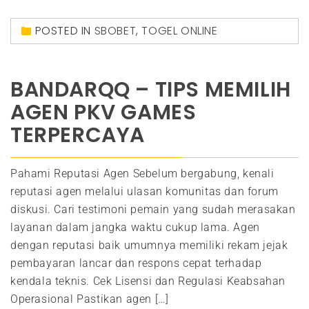
POSTED IN
SBOBET
,
TOGEL ONLINE
BANDARQQ – TIPS MEMILIH
AGEN PKV GAMES
TERPERCAYA
Pahami Reputasi Agen Sebelum bergabung, kenali
reputasi agen melalui ulasan komunitas dan forum
diskusi. Cari testimoni pemain yang sudah merasakan
layanan dalam jangka waktu cukup lama. Agen
dengan reputasi baik umumnya memiliki rekam jejak
pembayaran lancar dan respons cepat terhadap
kendala teknis. Cek Lisensi dan Regulasi Keabsahan
Operasional Pastikan agen […]