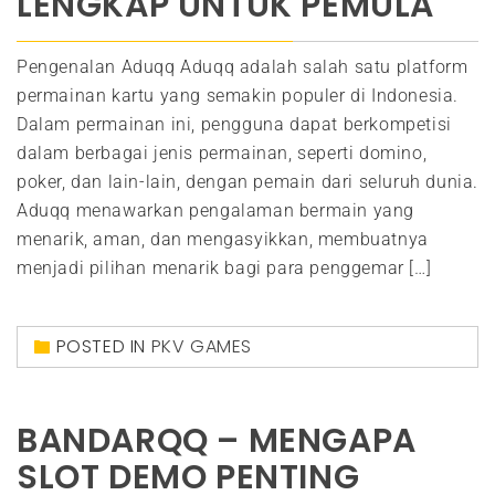
LENGKAP UNTUK PEMULA
Pengenalan Aduqq Aduqq adalah salah satu platform
permainan kartu yang semakin populer di Indonesia.
Dalam permainan ini, pengguna dapat berkompetisi
dalam berbagai jenis permainan, seperti domino,
poker, dan lain-lain, dengan pemain dari seluruh dunia.
Aduqq menawarkan pengalaman bermain yang
menarik, aman, dan mengasyikkan, membuatnya
menjadi pilihan menarik bagi para penggemar […]
POSTED IN
PKV GAMES
BANDARQQ – MENGAPA
SLOT DEMO PENTING