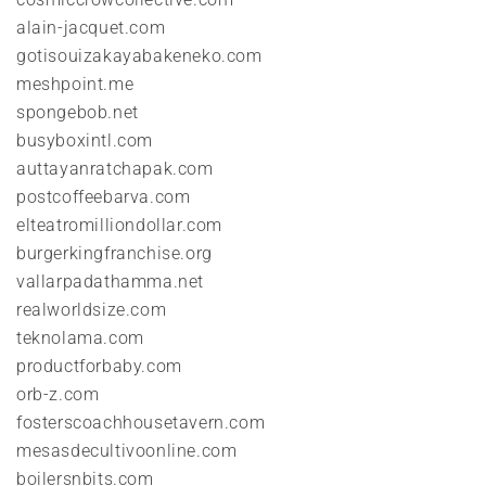
alain-jacquet.com
gotisouizakayabakeneko.com
meshpoint.me
spongebob.net
busyboxintl.com
auttayanratchapak.com
postcoffeebarva.com
elteatromilliondollar.com
burgerkingfranchise.org
vallarpadathamma.net
realworldsize.com
teknolama.com
productforbaby.com
orb-z.com
fosterscoachhousetavern.com
mesasdecultivoonline.com
boilersnbits.com