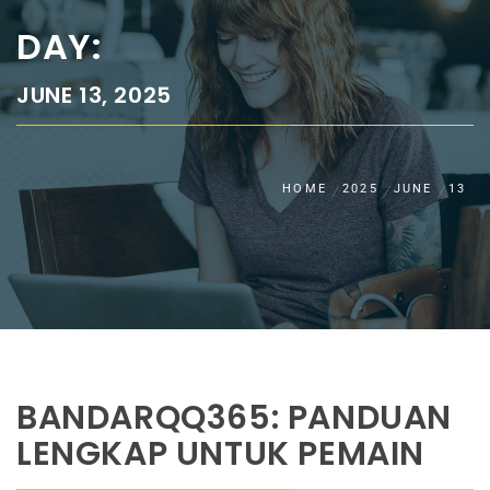
DAY:
JUNE 13, 2025
HOME
2025
JUNE
13
BANDARQQ365: PANDUAN
LENGKAP UNTUK PEMAIN