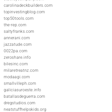
carolinadeckbuilders.com
topinvestingblog.com
top50tools.com
the-rep.com
saltyfranks.com
annerani.com
jazzatude.com
0022pa.com
zeroshare.info
bilesinc.com
milaretreatnz.com
modaagi.com
smallvilleph.com
galiciasuroeste.info
batallasdeguerra.com
dregstudios.com
neatstuffhelpskids.org