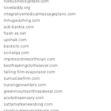
foxbusinessupdate.com
lovedaddy.org
integrativemedicalmassageplano.com
mrrugwashing.com
acb-bankia.com
flash-es.net
upshak.com
backsilo.com
siviralqq.com
impressionresorthoian.com
bestfreakingclothesever.com
falling-film-evaporator.com
sumuslawfirm.com
nursingprowriters.com
greenmountainthreadwear.com
acutedispensary.com
sattamatkanewsblog.com
cryptocurrencytradingcn.com