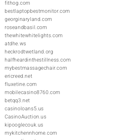
fithog.com
bestlaptopbestmonitor.com
georginaryland.com
roseandbasil.com
thewhitewhitelights.com
atdhe.ws
heckrodtwetland.org
halfheardinthestillness.com
mybestmassagechair.com
ericreed.net
fluxetine.com
mobilecasino8760.com
betqq3.net
casinoloans5.us
CasinoAuction.us
kipooglecouk.us
mykitchennhome.com