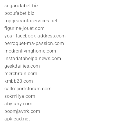
sugarufabet.biz
boxufabet.biz
topgearautoservices.net
figurine-jouet.com
your-facebook-address.com
perroquet-ma-passion.com
modrenlivinghome.com
instadatahelpainews.com
geekdailies.com
merchrain.com
kmbb28.com
callreportsforum.com
sokmilya.com
abyluny.com
boomjavtrk.com
apklead.net