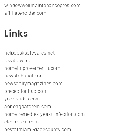
windowwellmaintenancepros.com
affiliateholder.com
Links
helpdesksoftwares.net
lovabowl.net
homeimprovementit.com
newstribunal.com
newsdailymagazines.com
preceptionhub.com
yeezislides.com
aobongdatotem.com
home-remedies-yeast-infection.com
electroreal.com
bestofmiami-dadecounty.com