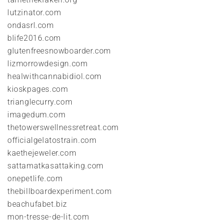
lutzinator.com
ondasrl.com
blife2016.com
glutenfreesnowboarder.com
lizmorrowdesign.com
healwithcannabidiol.com
kioskpages.com
trianglecurry.com
imagedum.com
thetowerswellnessretreat.com
officialgelatostrain.com
kaethejeweler.com
sattamatkasattaking.com
onepetlife.com
thebillboardexperiment.com
beachufabet.biz
mon-tresse-de-lit.com