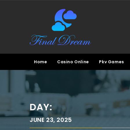
Skip
KUMPULAN SITUS
to
SLOT ONLINE
content
TERPERCAYA
DENGAN FITUR
SERVER PKV GAMES
MAINKAN SLOT ONLINE DENGAN
DUKUNGAN SERVER PKV GAMES ANDAL
Home
Casino Online
Pkv Games
KUMPULAN SITUS SLOT TERPERCAYA
YANG MENAWARKAN BANYAK
KEUNTUNGAN.
DAY:
JUNE 23, 2025