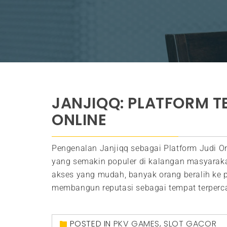
JANJIQQ: PLATFORM T
ONLINE
Pengenalan Janjiqq sebagai Platform Judi On
yang semakin populer di kalangan masyaraka
akses yang mudah, banyak orang beralih ke pl
membangun reputasi sebagai tempat terpercay
POSTED IN
PKV GAMES
,
SLOT GACOR