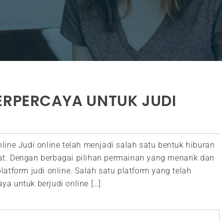
ERPERCAYA UNTUK JUDI
line Judi online telah menjadi salah satu bentuk hiburan
t. Dengan berbagai pilihan permainan yang menarik dan
atform judi online. Salah satu platform yang telah
a untuk berjudi online […]