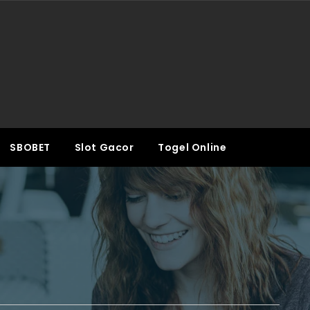
 DI
SBOBET
Slot Gacor
Togel Online