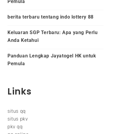
Pemula
berita terbaru tentang indo lottery 88
Keluaran SGP Terbaru: Apa yang Perlu
Anda Ketahui
Panduan Lengkap Jayatogel HK untuk
Pemula
Links
situs qq
situs pkv
pkv qq