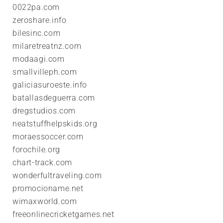
0022pa.com
zeroshare.info
bilesinc.com
milaretreatnz.com
modaagi.com
smallvilleph.com
galiciasuroeste.info
batallasdeguerra.com
dregstudios.com
neatstuffhelpskids.org
moraessoccer.com
forochile.org
chart-track.com
wonderfultraveling.com
promocioname.net
wimaxworld.com
freeonlinecricketgames.net