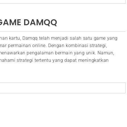
 GAME DAMQQ
an kartu, Damqq telah menjadi salah satu game yang
mar permainan online. Dengan kombinasi strategi,
q menawarkan pengalaman bermain yang unik. Namun,
ahami strategi tertentu yang dapat meningkatkan