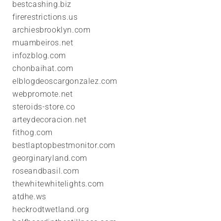
bestcashing.biz
firerestrictions.us
archiesbrooklyn.com
muambeiros.net
infozblog.com
chonbaihat.com
elblogdeoscargonzalez.com
webpromote.net
steroids-store.co
arteydecoracion.net
fithog.com
bestlaptopbestmonitor.com
georginaryland.com
roseandbasil.com
thewhitewhitelights.com
atdhe.ws
heckrodtwetland.org