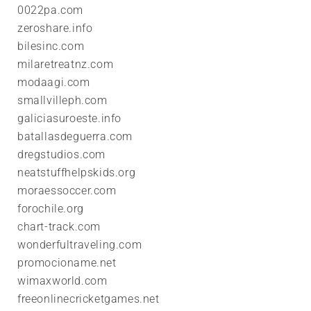
0022pa.com
zeroshare.info
bilesinc.com
milaretreatnz.com
modaagi.com
smallvilleph.com
galiciasuroeste.info
batallasdeguerra.com
dregstudios.com
neatstuffhelpskids.org
moraessoccer.com
forochile.org
chart-track.com
wonderfultraveling.com
promocioname.net
wimaxworld.com
freeonlinecricketgames.net