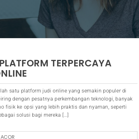
PLATFORM TERPERCAYA
ONLINE
satu platform judi online yang semakin populer di
eiring dengan pesatnya perkembangan teknologi, banyak
o fisik ke opsi yang lebih praktis dan nyaman, seperti
ebagai solusi bagi mereka […]
GACOR