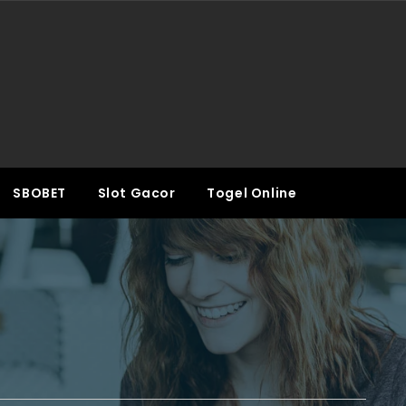
 DI
SBOBET
Slot Gacor
Togel Online