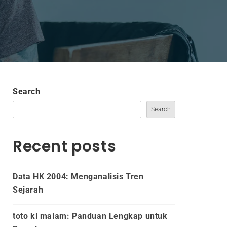
Search
Search
Recent posts
Data HK 2004: Menganalisis Tren
Sejarah
toto kl malam: Panduan Lengkap untuk