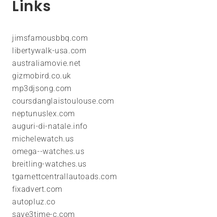
Links
jimsfamousbbq.com
libertywalk-usa.com
australiamovie.net
gizmobird.co.uk
mp3djsong.com
coursdanglaistoulouse.com
neptunuslex.com
auguri-di-natale.info
michelewatch.us
omega--watches.us
breitling-watches.us
tgarnettcentrallautoads.com
fixadvert.com
autopluz.co
save3time-c.com