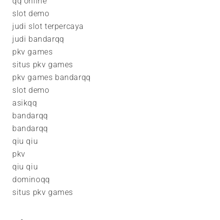
qq online
slot demo
judi slot terpercaya
judi bandarqq
pkv games
situs pkv games
pkv games bandarqq
slot demo
asikqq
bandarqq
bandarqq
qiu qiu
pkv
qiu qiu
dominoqq
situs pkv games