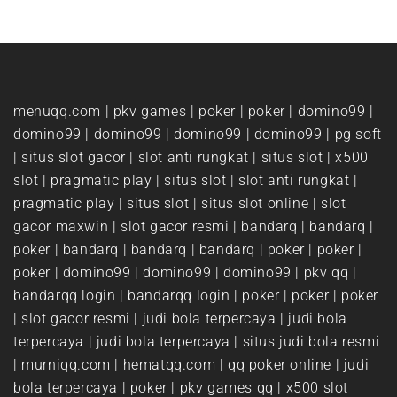
menuqq.com
|
pkv games
|
poker
|
poker
|
domino99
|
domino99
|
domino99
|
domino99
|
domino99
|
pg soft
|
situs slot gacor
|
slot anti rungkat
|
situs slot
|
x500
slot
|
pragmatic play
|
situs slot
|
slot anti rungkat
|
pragmatic play
|
situs slot
|
situs slot online
|
slot
gacor maxwin
|
slot gacor resmi
|
bandarq
|
bandarq
|
poker
|
bandarq
|
bandarq
|
bandarq
|
poker
|
poker
|
poker
|
domino99
|
domino99
|
domino99
|
pkv qq
|
bandarqq login
|
bandarqq login
|
poker
|
poker
|
poker
|
slot gacor resmi
|
judi bola terpercaya
|
judi bola
terpercaya
|
judi bola terpercaya
|
situs judi bola resmi
|
murniqq.com
|
hematqq.com
|
qq poker online
|
judi
bola terpercaya
|
poker
|
pkv games qq
|
x500 slot