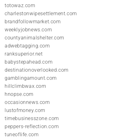
totowaz.com
charlestonwipesettlement.com
brandfollowmarket.com
weeklyjobnews.com
countyanimalshelter.com
adwebtagging.com
ranksuperior.net
babystepahead.com
destinationoverlooked.com
gamblingamount.com
hillclimbwax.com
hnopse.com
occasionnews.com
lustofmoney.com
timebusinesszone.com
peppers-reflection.com
tuneoflife.com