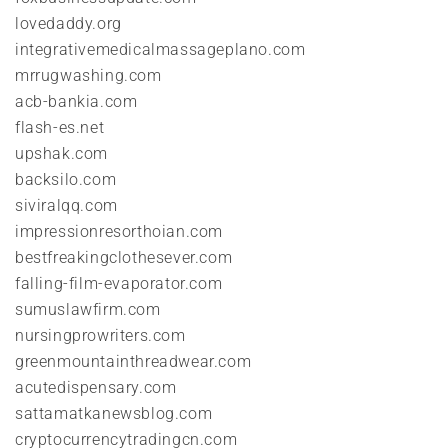
lovedaddy.org
integrativemedicalmassageplano.com
mrrugwashing.com
acb-bankia.com
flash-es.net
upshak.com
backsilo.com
siviralqq.com
impressionresorthoian.com
bestfreakingclothesever.com
falling-film-evaporator.com
sumuslawfirm.com
nursingprowriters.com
greenmountainthreadwear.com
acutedispensary.com
sattamatkanewsblog.com
cryptocurrencytradingcn.com