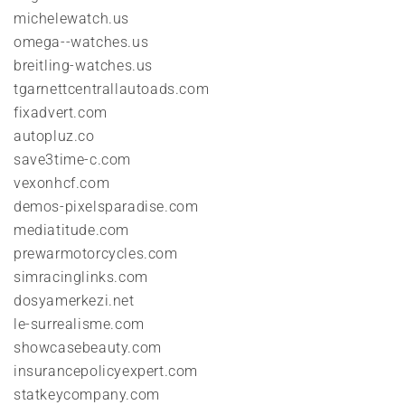
michelewatch.us
omega--watches.us
breitling-watches.us
tgarnettcentrallautoads.com
fixadvert.com
autopluz.co
save3time-c.com
vexonhcf.com
demos-pixelsparadise.com
mediatitude.com
prewarmotorcycles.com
simracinglinks.com
dosyamerkezi.net
le-surrealisme.com
showcasebeauty.com
insurancepolicyexpert.com
statkeycompany.com