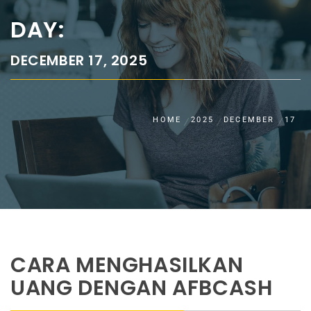
DAY:
DECEMBER 17, 2025
HOME
2025
DECEMBER
17
CARA MENGHASILKAN
UANG DENGAN AFBCASH