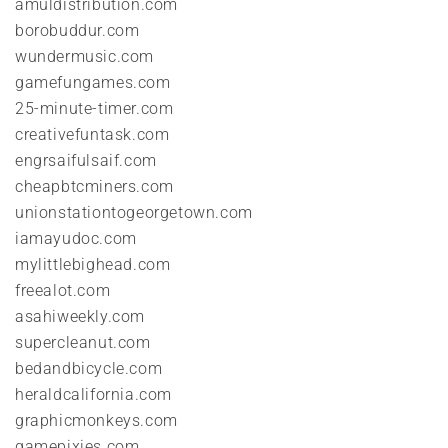
amuldistribution.com
borobuddur.com
wundermusic.com
gamefungames.com
25-minute-timer.com
creativefuntask.com
engrsaifulsaif.com
cheapbtcminers.com
unionstationtogeorgetown.com
iamayudoc.com
mylittlebighead.com
freealot.com
asahiweekly.com
supercleanut.com
bedandbicycle.com
heraldcalifornia.com
graphicmonkeys.com
gamepixies.com