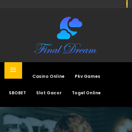
Skip
to
KUMPULAN SITUS SLOT
content
ONLINE TERPERCAYA
DENGAN FITUR SERVER
PKV GAMES
MAINKAN SLOT ONLINE DENGAN DUKUNGAN
SERVER PKV GAMES ANDAL DI KUMPULAN SITUS
SLOT TERPERCAYA YANG MENAWARKAN BANYAK
Primary
Home
Casino Online
Pkv Games
Menu
KEUNTUNGAN.
SBOBET
Slot Gacor
Togel Online