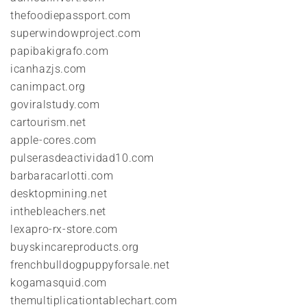
thefoodiepassport.com
superwindowproject.com
papibakigrafo.com
icanhazjs.com
canimpact.org
goviralstudy.com
cartourism.net
apple-cores.com
pulserasdeactividad10.com
barbaracarlotti.com
desktopmining.net
inthebleachers.net
lexapro-rx-store.com
buyskincareproducts.org
frenchbulldogpuppyforsale.net
kogamasquid.com
themultiplicationtablechart.com