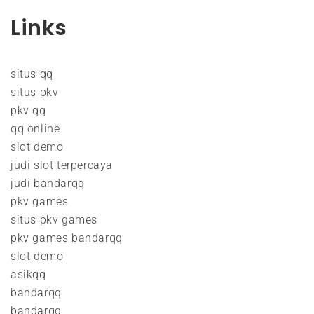
Links
situs qq
situs pkv
pkv qq
qq online
slot demo
judi slot terpercaya
judi bandarqq
pkv games
situs pkv games
pkv games bandarqq
slot demo
asikqq
bandarqq
bandarqq