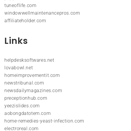
tuneoflife.com
windowwellmaintenancepros.com
affiliateholder.com
Links
helpdesksoftwares.net
lovabowl.net
homeimprovementit.com
newstribunal.com
newsdailymagazines.com
preceptionhub.com
yeezislides.com
aobongdatotem.com
home-remedies-yeast-infection.com
electroreal.com