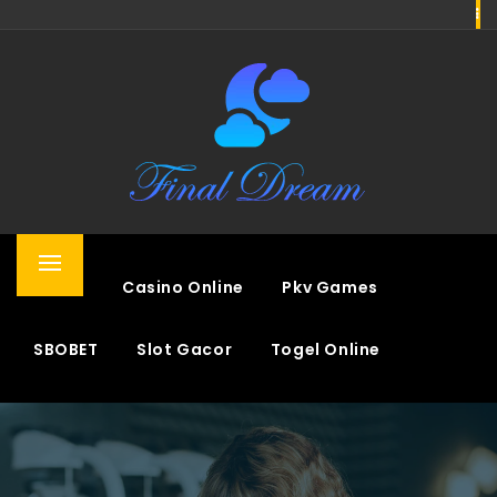
Skip
to
KUMPULAN SITUS SLOT
content
ONLINE TERPERCAYA
DENGAN FITUR SERVER
PKV GAMES
MAINKAN SLOT ONLINE DENGAN DUKUNGAN
SERVER PKV GAMES ANDAL DI KUMPULAN SITUS
SLOT TERPERCAYA YANG MENAWARKAN BANYAK
Primary
Home
Casino Online
Pkv Games
Menu
KEUNTUNGAN.
SBOBET
Slot Gacor
Togel Online