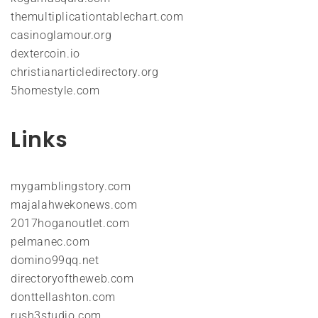
themultiplicationtablechart.com
casinoglamour.org
dextercoin.io
christianarticledirectory.org
5homestyle.com
Links
mygamblingstory.com
majalahwekonews.com
2017hoganoutlet.com
pelmanec.com
domino99qq.net
directoryoftheweb.com
donttellashton.com
rush3studio.com