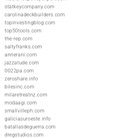
statkeycompany.com
carolinadeckbuilders.com
topinvestingblog.com
top50tools.com
the-rep.com
saltyfranks.com
annerani.com
jazzatude.com
0022pa.com
zeroshare.info
bilesinc.com
milaretreatnz.com
modaagi.com
smallvilleph.com
galiciasuroeste.info
batallasdeguerra.com
dregstudios.com