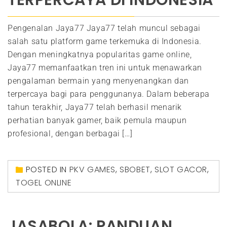
TERPERCAYA DI INDONESIA
Pengenalan Jaya77 Jaya77 telah muncul sebagai
salah satu platform game terkemuka di Indonesia.
Dengan meningkatnya popularitas game online,
Jaya77 memanfaatkan tren ini untuk menawarkan
pengalaman bermain yang menyenangkan dan
terpercaya bagi para penggunanya. Dalam beberapa
tahun terakhir, Jaya77 telah berhasil menarik
perhatian banyak gamer, baik pemula maupun
profesional, dengan berbagai […]
POSTED IN
PKV GAMES
,
SBOBET
,
SLOT GACOR
,
TOGEL ONLINE
JASABOLA: PANDUAN