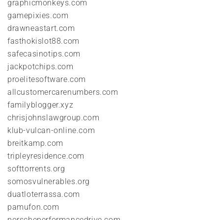
graphicmonkeys.com
gamepixies.com
drawneastart.com
fasthokislot88.com
safecasinotips.com
jackpotchips.com
proelitesoftware.com
allcustomercarenumbers.com
familyblogger.xyz
chrisjohnslawgroup.com
klub-vulcan-online.com
breitkamp.com
tripleyresidence.com
softtorrents.org
somosvulnerables.org
duatloterrassa.com
pamufon.com
porscheperformancedrive.com