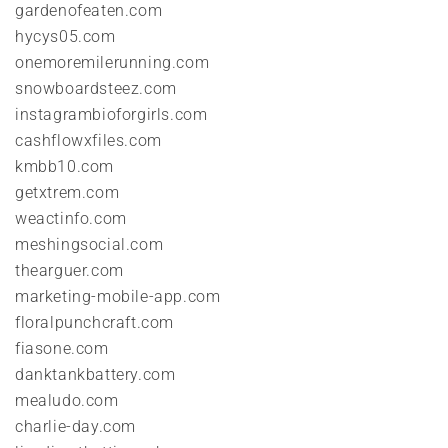
gardenofeaten.com
hycys05.com
onemoremilerunning.com
snowboardsteez.com
instagrambioforgirls.com
cashflowxfiles.com
kmbb10.com
getxtrem.com
weactinfo.com
meshingsocial.com
thearguer.com
marketing-mobile-app.com
floralpunchcraft.com
fiasone.com
danktankbattery.com
mealudo.com
charlie-day.com