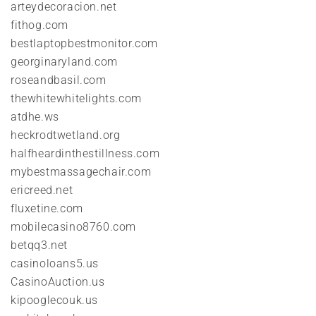
arteydecoracion.net
fithog.com
bestlaptopbestmonitor.com
georginaryland.com
roseandbasil.com
thewhitewhitelights.com
atdhe.ws
heckrodtwetland.org
halfheardinthestillness.com
mybestmassagechair.com
ericreed.net
fluxetine.com
mobilecasino8760.com
betqq3.net
casinoloans5.us
CasinoAuction.us
kipooglecouk.us