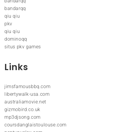
bandarqq
bandarqq
qiu qiu
pkv
qiu qiu
dominoqq
situs pkv games
Links
jimsfamousbbq.com
libertywalk-usa.com
australiamovie.net
gizmobird.co.uk
mp3djsong.com
coursdanglaistoulouse.com