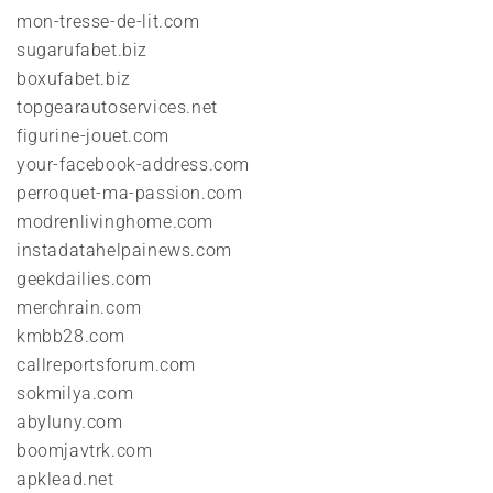
mon-tresse-de-lit.com
sugarufabet.biz
boxufabet.biz
topgearautoservices.net
figurine-jouet.com
your-facebook-address.com
perroquet-ma-passion.com
modrenlivinghome.com
instadatahelpainews.com
geekdailies.com
merchrain.com
kmbb28.com
callreportsforum.com
sokmilya.com
abyluny.com
boomjavtrk.com
apklead.net