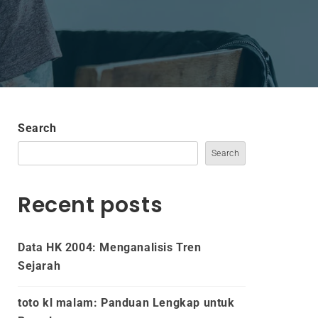
Search
Search
Recent posts
Data HK 2004: Menganalisis Tren
Sejarah
toto kl malam: Panduan Lengkap untuk