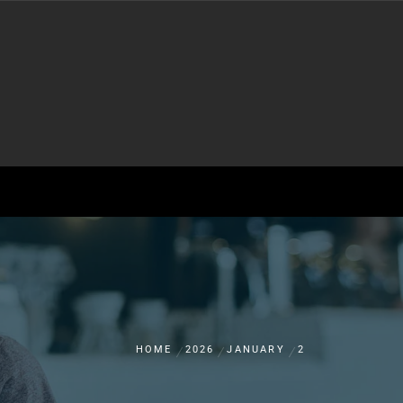
HOME
2026
JANUARY
2