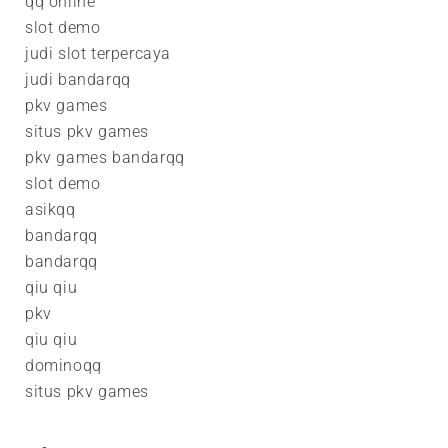
qq online
slot demo
judi slot terpercaya
judi bandarqq
pkv games
situs pkv games
pkv games bandarqq
slot demo
asikqq
bandarqq
bandarqq
qiu qiu
pkv
qiu qiu
dominoqq
situs pkv games