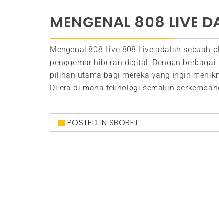
MENGENAL 808 LIVE D
Mengenal 808 Live 808 Live adalah sebuah p
penggemar hiburan digital. Dengan berbagai 
pilihan utama bagi mereka yang ingin menik
Di era di mana teknologi semakin berkembang
POSTED IN
SBOBET