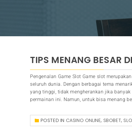
TIPS MENANG BESAR D
Pengenalan Game Slot Game slot merupakan s
seluruh dunia. Dengan berbagai tema menari
yang tinggi, tidak mengherankan jika banya
permainan ini. Namun, untuk bisa menang be
POSTED IN
CASINO ONLINE
,
SBOBET
,
SL