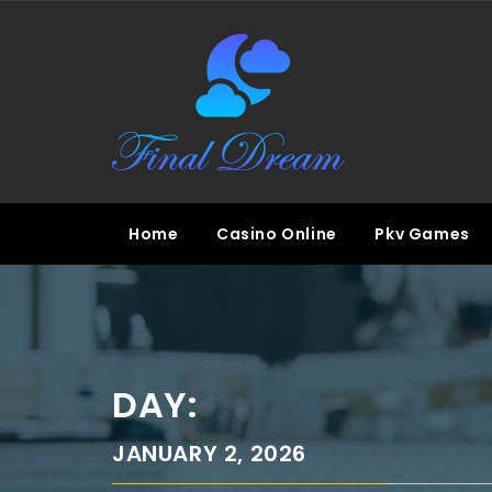
Skip
KUMPULAN SITUS
to
SLOT ONLINE
content
TERPERCAYA
DENGAN FITUR
SERVER PKV GAMES
MAINKAN SLOT ONLINE DENGAN
DUKUNGAN SERVER PKV GAMES ANDAL
Home
Casino Online
Pkv Games
KUMPULAN SITUS SLOT TERPERCAYA
YANG MENAWARKAN BANYAK
KEUNTUNGAN.
DAY:
JANUARY 2, 2026