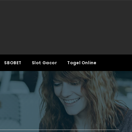
 DI
SBOBET
Slot Gacor
Togel Online