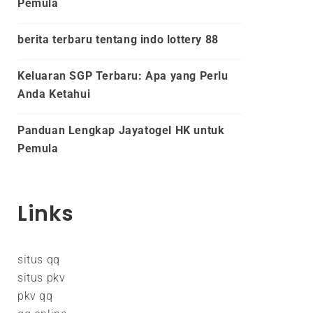
Pemula
berita terbaru tentang indo lottery 88
Keluaran SGP Terbaru: Apa yang Perlu
Anda Ketahui
Panduan Lengkap Jayatogel HK untuk
Pemula
Links
situs qq
situs pkv
pkv qq