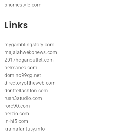
5homestyle.com
Links
mygamblingstory.com
majalahwekonews.com
2017hoganoutlet.com
pelmanec.com
domino99qq.net
directoryoftheweb.com
donttellashton.com
rush3studio.com
roro90.com
herzio.com
in-hi5.com
krainafantasy.info