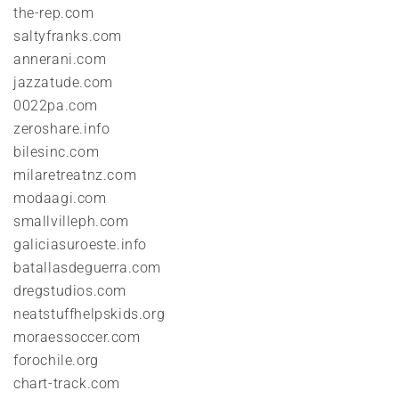
the-rep.com
saltyfranks.com
annerani.com
jazzatude.com
0022pa.com
zeroshare.info
bilesinc.com
milaretreatnz.com
modaagi.com
smallvilleph.com
galiciasuroeste.info
batallasdeguerra.com
dregstudios.com
neatstuffhelpskids.org
moraessoccer.com
forochile.org
chart-track.com