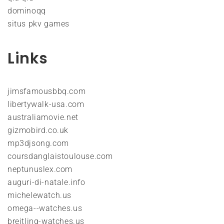
dominoqq
situs pkv games
Links
jimsfamousbbq.com
libertywalk-usa.com
australiamovie.net
gizmobird.co.uk
mp3djsong.com
coursdanglaistoulouse.com
neptunuslex.com
auguri-di-natale.info
michelewatch.us
omega--watches.us
breitling-watches.us