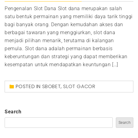
Pengenalan Slot Dana Slot dana merupakan salah
satu bentuk permainan yang memiliki daya tarik tinggi
bagi banyak orang. Dengan kemudahan akses dan
berbagai tawaran yang menggiurkan, slot dana
menjadi pilihan menarik, terutama di kalangan
pemula. Slot dana adalah permainan berbasis
keberuntungan dan strategi yang dapat memberikan
kesempatan untuk mendapatkan keuntungan […]
POSTED IN
SBOBET
,
SLOT GACOR
Search
Search