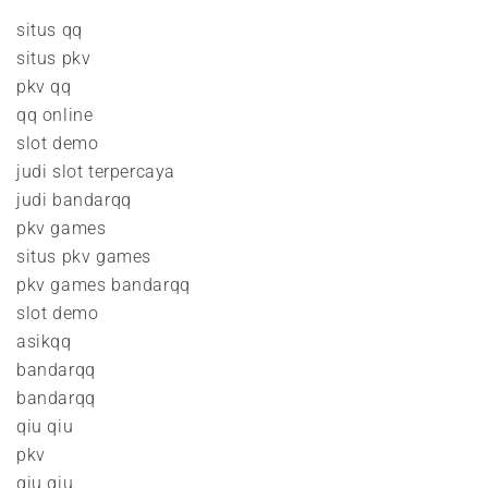
situs qq
situs pkv
pkv qq
qq online
slot demo
judi slot terpercaya
judi bandarqq
pkv games
situs pkv games
pkv games bandarqq
slot demo
asikqq
bandarqq
bandarqq
qiu qiu
pkv
qiu qiu