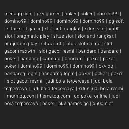
menuqq.com
|
pkv games
|
poker
|
poker
|
domino99
|
domino99
|
domino99
|
domino99
|
domino99
|
pg soft
|
situs slot gacor
|
slot anti rungkat
|
situs slot
|
x500
slot
|
pragmatic play
|
situs slot
|
slot anti rungkat
|
pragmatic play
|
situs slot
|
situs slot online
|
slot
gacor maxwin
|
slot gacor resmi
|
bandarq
|
bandarq
|
poker
|
bandarq
|
bandarq
|
bandarq
|
poker
|
poker
|
poker
|
domino99
|
domino99
|
domino99
|
pkv qq
|
bandarqq login
|
bandarqq login
|
poker
|
poker
|
poker
|
slot gacor resmi
|
judi bola terpercaya
|
judi bola
terpercaya
|
judi bola terpercaya
|
situs judi bola resmi
|
murniqq.com
|
hematqq.com
|
qq poker online
|
judi
bola terpercaya
|
poker
|
pkv games qq
|
x500 slot