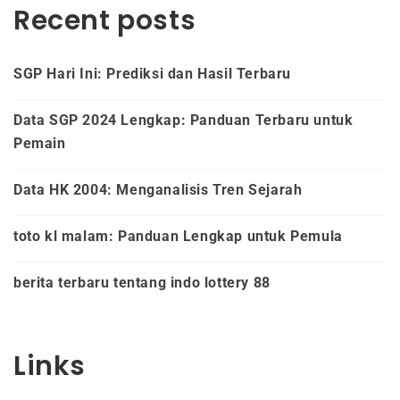
Recent posts
SGP Hari Ini: Prediksi dan Hasil Terbaru
Data SGP 2024 Lengkap: Panduan Terbaru untuk
Pemain
Data HK 2004: Menganalisis Tren Sejarah
toto kl malam: Panduan Lengkap untuk Pemula
berita terbaru tentang indo lottery 88
Links