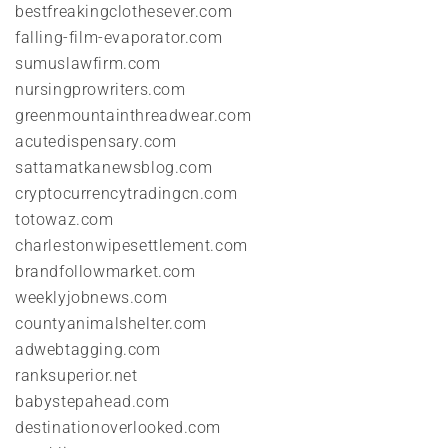
bestfreakingclothesever.com
falling-film-evaporator.com
sumuslawfirm.com
nursingprowriters.com
greenmountainthreadwear.com
acutedispensary.com
sattamatkanewsblog.com
cryptocurrencytradingcn.com
totowaz.com
charlestonwipesettlement.com
brandfollowmarket.com
weeklyjobnews.com
countyanimalshelter.com
adwebtagging.com
ranksuperior.net
babystepahead.com
destinationoverlooked.com