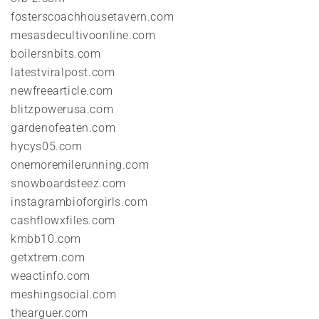
fosterscoachhousetavern.com
mesasdecultivoonline.com
boilersnbits.com
latestviralpost.com
newfreearticle.com
blitzpowerusa.com
gardenofeaten.com
hycys05.com
onemoremilerunning.com
snowboardsteez.com
instagrambioforgirls.com
cashflowxfiles.com
kmbb10.com
getxtrem.com
weactinfo.com
meshingsocial.com
thearguer.com