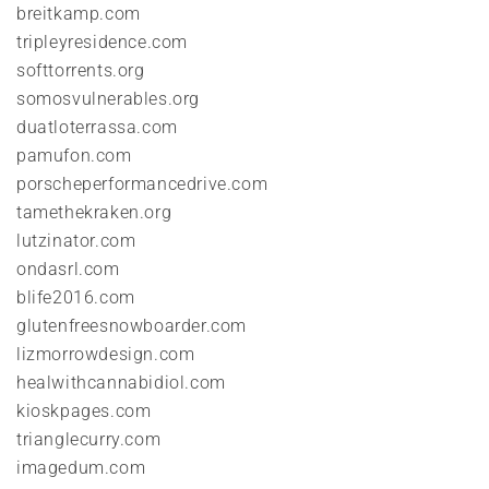
breitkamp.com
tripleyresidence.com
softtorrents.org
somosvulnerables.org
duatloterrassa.com
pamufon.com
porscheperformancedrive.com
tamethekraken.org
lutzinator.com
ondasrl.com
blife2016.com
glutenfreesnowboarder.com
lizmorrowdesign.com
healwithcannabidiol.com
kioskpages.com
trianglecurry.com
imagedum.com