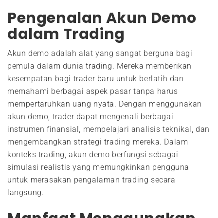
Pengenalan Akun Demo
dalam Trading
Akun demo adalah alat yang sangat berguna bagi
pemula dalam dunia trading. Mereka memberikan
kesempatan bagi trader baru untuk berlatih dan
memahami berbagai aspek pasar tanpa harus
mempertaruhkan uang nyata. Dengan menggunakan
akun demo, trader dapat mengenali berbagai
instrumen finansial, mempelajari analisis teknikal, dan
mengembangkan strategi trading mereka. Dalam
konteks trading, akun demo berfungsi sebagai
simulasi realistis yang memungkinkan pengguna
untuk merasakan pengalaman trading secara
langsung.