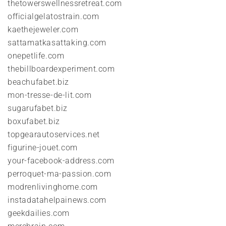
thetowerswellnessretreat.com
officialgelatostrain.com
kaethejeweler.com
sattamatkasattaking.com
onepetlife.com
thebillboardexperiment.com
beachufabet.biz
mon-tresse-de-lit.com
sugarufabet.biz
boxufabet.biz
topgearautoservices.net
figurine-jouet.com
your-facebook-address.com
perroquet-ma-passion.com
modrenlivinghome.com
instadatahelpainews.com
geekdailies.com