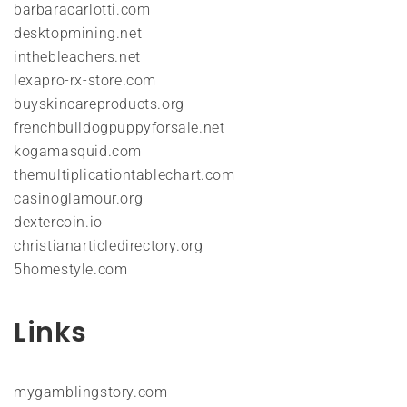
barbaracarlotti.com
desktopmining.net
inthebleachers.net
lexapro-rx-store.com
buyskincareproducts.org
frenchbulldogpuppyforsale.net
kogamasquid.com
themultiplicationtablechart.com
casinoglamour.org
dextercoin.io
christianarticledirectory.org
5homestyle.com
Links
mygamblingstory.com