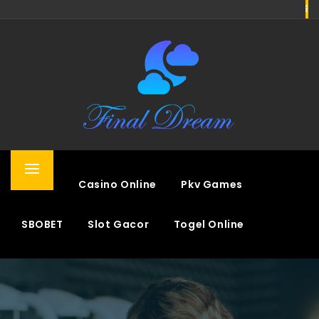
Skip
to
KUMPULAN SITUS SLOT
content
ONLINE TERPERCAYA
DENGAN FITUR SERVER
PKV GAMES
MAINKAN SLOT ONLINE DENGAN DUKUNGAN
SERVER PKV GAMES ANDAL DI KUMPULAN SITUS
SLOT TERPERCAYA YANG MENAWARKAN BANYAK
Primary
Home
Casino Online
Pkv Games
Menu
KEUNTUNGAN.
SBOBET
Slot Gacor
Togel Online