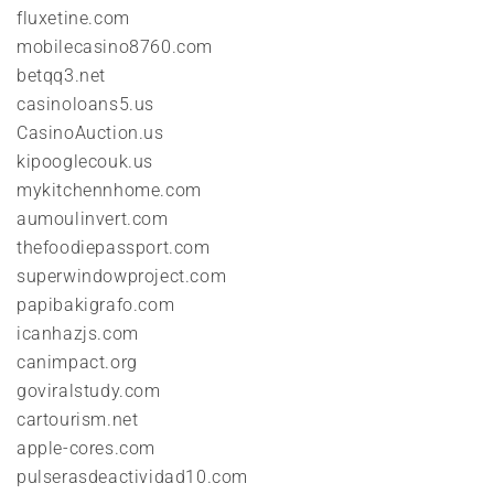
fluxetine.com
mobilecasino8760.com
betqq3.net
casinoloans5.us
CasinoAuction.us
kipooglecouk.us
mykitchennhome.com
aumoulinvert.com
thefoodiepassport.com
superwindowproject.com
papibakigrafo.com
icanhazjs.com
canimpact.org
goviralstudy.com
cartourism.net
apple-cores.com
pulserasdeactividad10.com