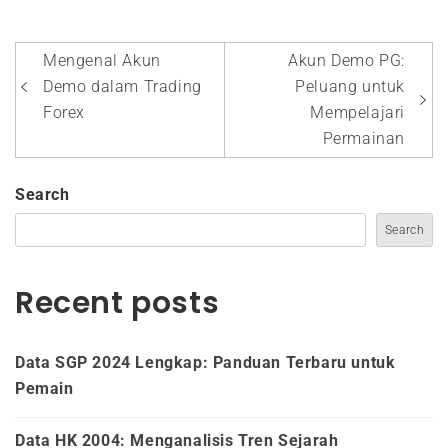
Post
Mengenal Akun
Akun Demo PG:
navigation
Demo dalam Trading
Peluang untuk
Forex
Mempelajari
Permainan
Search
Search
Recent posts
Data SGP 2024 Lengkap: Panduan Terbaru untuk
Pemain
Data HK 2004: Menganalisis Tren Sejarah