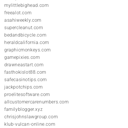
mylittlebighead.com
freealot.com
asahiweekly.com
supercleanut.com
bedandbicycle.com
heraldcalifornia.com
graphicmonkeys.com
gamepixies.com
drawneastart.com
fasthokislot88.com
safecasinotips.com
jackpotchips.com
proelitesoftware.com
allcustomercarenumbers.com
familyblogger.xyz
chrisjohnslawgroup.com
klub-vulcan-online.com