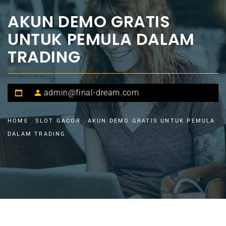
AKUN DEMO GRATIS
UNTUK PEMULA DALAM
TRADING
admin@final-dream.com
HOME
SLOT GACOR
AKUN DEMO GRATIS UNTUK PEMULA
DALAM TRADING