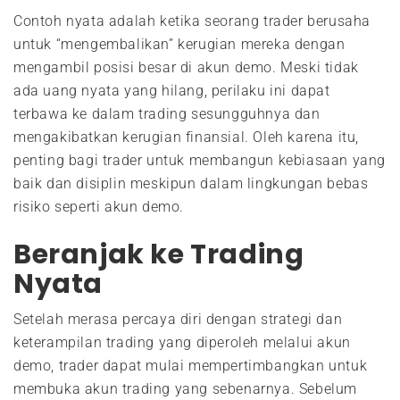
Contoh nyata adalah ketika seorang trader berusaha
untuk “mengembalikan” kerugian mereka dengan
mengambil posisi besar di akun demo. Meski tidak
ada uang nyata yang hilang, perilaku ini dapat
terbawa ke dalam trading sesungguhnya dan
mengakibatkan kerugian finansial. Oleh karena itu,
penting bagi trader untuk membangun kebiasaan yang
baik dan disiplin meskipun dalam lingkungan bebas
risiko seperti akun demo.
Beranjak ke Trading
Nyata
Setelah merasa percaya diri dengan strategi dan
keterampilan trading yang diperoleh melalui akun
demo, trader dapat mulai mempertimbangkan untuk
membuka akun trading yang sebenarnya. Sebelum