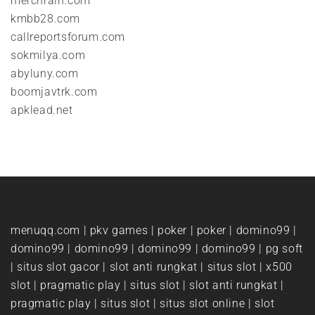
merchrain.com
kmbb28.com
callreportsforum.com
sokmilya.com
abyluny.com
boomjavtrk.com
apklead.net
menuqq.com
|
pkv games
|
poker
|
poker
|
domino99
|
domino99
|
domino99
|
domino99
|
domino99
|
pg soft
|
situs slot gacor
|
slot anti rungkat
|
situs slot
|
x500
slot
|
pragmatic play
|
situs slot
|
slot anti rungkat
|
pragmatic play
|
situs slot
|
situs slot online
|
slot