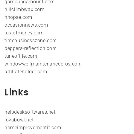
gamblingamount.com
hillclimbwax.com
hnopse.com
occasionnews.com
lustofmoney.com
timebusinesszone.com
peppers-reflection.com
tuneoflife.com
windowwellmaintenancepros.com
affiliateholder.com
Links
helpdesksoftwares.net
lovabowl.net
homeimprovementit.com