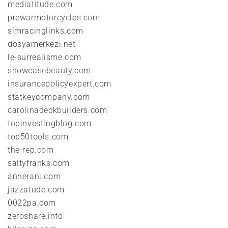
mediatitude.com
prewarmotorcycles.com
simracinglinks.com
dosyamerkezi.net
le-surrealisme.com
showcasebeauty.com
insurancepolicyexpert.com
statkeycompany.com
carolinadeckbuilders.com
topinvestingblog.com
top50tools.com
the-rep.com
saltyfranks.com
annerani.com
jazzatude.com
0022pa.com
zeroshare.info