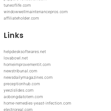
tuneoflife.com
windowwellmaintenancepros.com
affiliateholder.com
Links
helpdesksoftwares.net
lovabowl.net
homeimprovementit.com
newstribunal.com
newsdailymagazines.com
preceptionhub.com
yeezislides.com
aobongdatotem.com
home-remedies-yeast-infection.com
electroreal.com