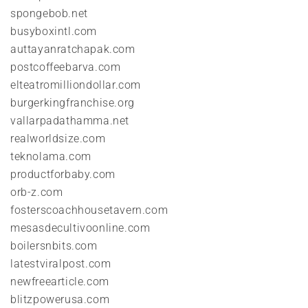
spongebob.net
busyboxintl.com
auttayanratchapak.com
postcoffeebarva.com
elteatromilliondollar.com
burgerkingfranchise.org
vallarpadathamma.net
realworldsize.com
teknolama.com
productforbaby.com
orb-z.com
fosterscoachhousetavern.com
mesasdecultivoonline.com
boilersnbits.com
latestviralpost.com
newfreearticle.com
blitzpowerusa.com