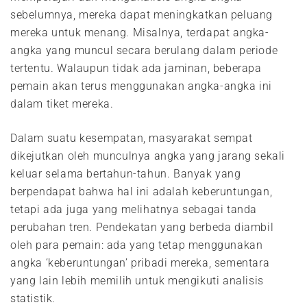
sebelumnya, mereka dapat meningkatkan peluang
mereka untuk menang. Misalnya, terdapat angka-
angka yang muncul secara berulang dalam periode
tertentu. Walaupun tidak ada jaminan, beberapa
pemain akan terus menggunakan angka-angka ini
dalam tiket mereka.
Dalam suatu kesempatan, masyarakat sempat
dikejutkan oleh munculnya angka yang jarang sekali
keluar selama bertahun-tahun. Banyak yang
berpendapat bahwa hal ini adalah keberuntungan,
tetapi ada juga yang melihatnya sebagai tanda
perubahan tren. Pendekatan yang berbeda diambil
oleh para pemain: ada yang tetap menggunakan
angka ‘keberuntungan’ pribadi mereka, sementara
yang lain lebih memilih untuk mengikuti analisis
statistik.