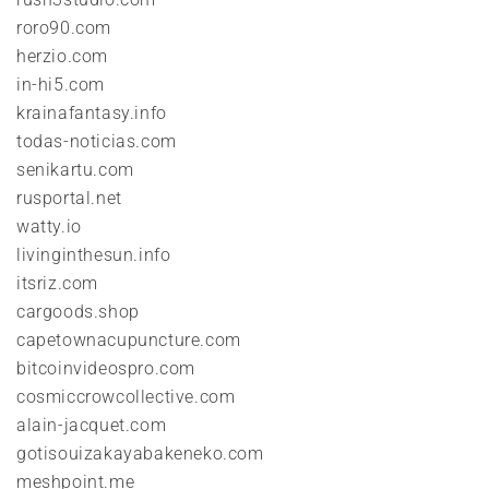
roro90.com
herzio.com
in-hi5.com
krainafantasy.info
todas-noticias.com
senikartu.com
rusportal.net
watty.io
livinginthesun.info
itsriz.com
cargoods.shop
capetownacupuncture.com
bitcoinvideospro.com
cosmiccrowcollective.com
alain-jacquet.com
gotisouizakayabakeneko.com
meshpoint.me