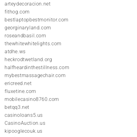
arteydecoracion.net
fithog.com
bestlaptopbestmonitor.com
georginaryland.com
roseandbasil.com
thewhitewhitelights.com
atdhe.ws
heckrodtwetland.org
halfheardinthestillness.com
mybestmassagechair.com
ericreed.net
fluxetine.com
mobilecasino8760.com
betqq3.net
casinoloans5.us
CasinoAuction.us
kipooglecouk.us