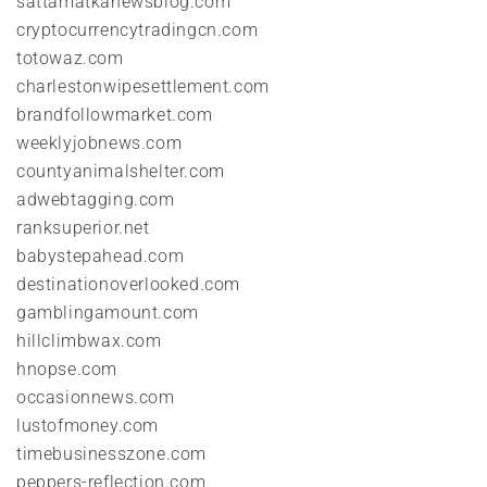
sattamatkanewsblog.com
cryptocurrencytradingcn.com
totowaz.com
charlestonwipesettlement.com
brandfollowmarket.com
weeklyjobnews.com
countyanimalshelter.com
adwebtagging.com
ranksuperior.net
babystepahead.com
destinationoverlooked.com
gamblingamount.com
hillclimbwax.com
hnopse.com
occasionnews.com
lustofmoney.com
timebusinesszone.com
peppers-reflection.com