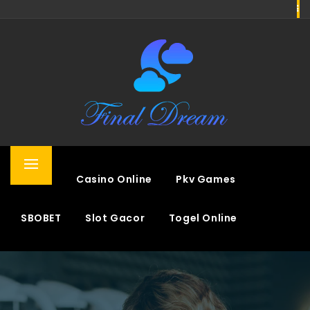
Skip
to
KUMPULAN SITUS SLOT
content
ONLINE TERPERCAYA
DENGAN FITUR SERVER
PKV GAMES
MAINKAN SLOT ONLINE DENGAN DUKUNGAN
SERVER PKV GAMES ANDAL DI KUMPULAN SITUS
SLOT TERPERCAYA YANG MENAWARKAN BANYAK
Primary
Home
Casino Online
Pkv Games
Menu
KEUNTUNGAN.
SBOBET
Slot Gacor
Togel Online