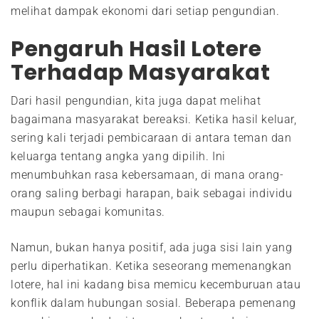
melihat dampak ekonomi dari setiap pengundian.
Pengaruh Hasil Lotere
Terhadap Masyarakat
Dari hasil pengundian, kita juga dapat melihat
bagaimana masyarakat bereaksi. Ketika hasil keluar,
sering kali terjadi pembicaraan di antara teman dan
keluarga tentang angka yang dipilih. Ini
menumbuhkan rasa kebersamaan, di mana orang-
orang saling berbagi harapan, baik sebagai individu
maupun sebagai komunitas.
Namun, bukan hanya positif, ada juga sisi lain yang
perlu diperhatikan. Ketika seseorang memenangkan
lotere, hal ini kadang bisa memicu kecemburuan atau
konflik dalam hubungan sosial. Beberapa pemenang