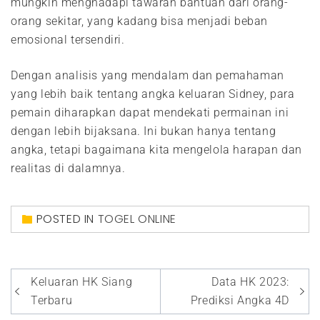
mungkin menghadapi tawaran bantuan dari orang-
orang sekitar, yang kadang bisa menjadi beban
emosional tersendiri.
Dengan analisis yang mendalam dan pemahaman
yang lebih baik tentang angka keluaran Sidney, para
pemain diharapkan dapat mendekati permainan ini
dengan lebih bijaksana. Ini bukan hanya tentang
angka, tetapi bagaimana kita mengelola harapan dan
realitas di dalamnya.
POSTED IN
TOGEL ONLINE
Post
Keluaran HK Siang
Data HK 2023:
navigation
Terbaru
Prediksi Angka 4D