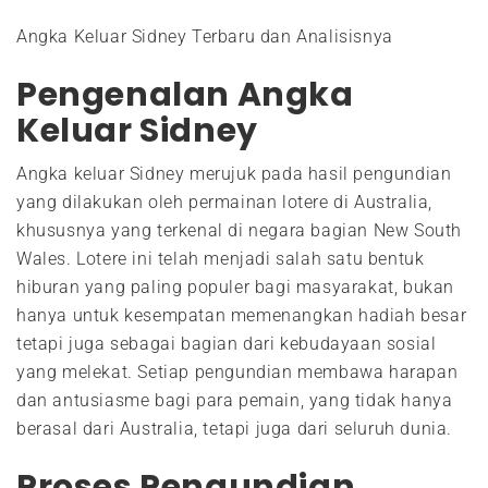
Angka Keluar Sidney Terbaru dan Analisisnya
Pengenalan Angka
Keluar Sidney
Angka keluar Sidney merujuk pada hasil pengundian
yang dilakukan oleh permainan lotere di Australia,
khususnya yang terkenal di negara bagian New South
Wales. Lotere ini telah menjadi salah satu bentuk
hiburan yang paling populer bagi masyarakat, bukan
hanya untuk kesempatan memenangkan hadiah besar
tetapi juga sebagai bagian dari kebudayaan sosial
yang melekat. Setiap pengundian membawa harapan
dan antusiasme bagi para pemain, yang tidak hanya
berasal dari Australia, tetapi juga dari seluruh dunia.
Proses Pengundian