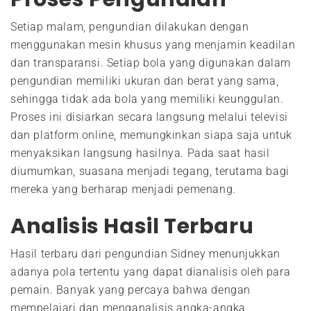
Setiap malam, pengundian dilakukan dengan
menggunakan mesin khusus yang menjamin keadilan
dan transparansi. Setiap bola yang digunakan dalam
pengundian memiliki ukuran dan berat yang sama,
sehingga tidak ada bola yang memiliki keunggulan.
Proses ini disiarkan secara langsung melalui televisi
dan platform online, memungkinkan siapa saja untuk
menyaksikan langsung hasilnya. Pada saat hasil
diumumkan, suasana menjadi tegang, terutama bagi
mereka yang berharap menjadi pemenang.
Analisis Hasil Terbaru
Hasil terbaru dari pengundian Sidney menunjukkan
adanya pola tertentu yang dapat dianalisis oleh para
pemain. Banyak yang percaya bahwa dengan
mempelajari dan menganalisis angka-angka