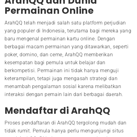
ArahQQ dan Dunia
Permainan Online
ArahQQ telah menjadi salah satu platform perjudian
yang populer di Indonesia, terutama bagi mereka yang
baru mengenal permainan kartu online. Dengan
berbagai macam permainan yang ditawarkan, seperti
poker, domino, dan ceme, ArahQQ memberikan
kesempatan bagi pemula untuk belajar dan
berkompetisi. Permainan ini tidak hanya menguji
keterampilan, tetapi juga mengasah strategi dan
menambah pengalaman sosial karena melibatkan
interaksi dengan pemain lain dari berbagai daerah.
Mendaftar di ArahQQ
Proses pendaftaran di ArahQQ tergolong mudah dan
tidak rumit. Pemula hanya perlu mengunjungi situs