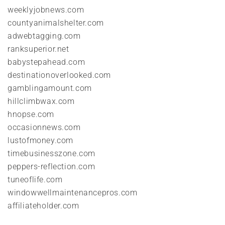
weeklyjobnews.com
countyanimalshelter.com
adwebtagging.com
ranksuperior.net
babystepahead.com
destinationoverlooked.com
gamblingamount.com
hillclimbwax.com
hnopse.com
occasionnews.com
lustofmoney.com
timebusinesszone.com
peppers-reflection.com
tuneoflife.com
windowwellmaintenancepros.com
affiliateholder.com