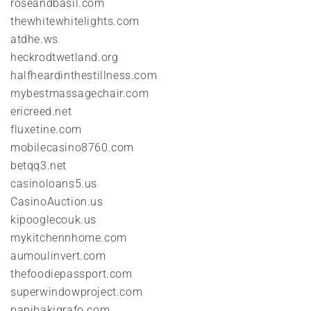
roseandbasil.com
thewhitewhitelights.com
atdhe.ws
heckrodtwetland.org
halfheardinthestillness.com
mybestmassagechair.com
ericreed.net
fluxetine.com
mobilecasino8760.com
betqq3.net
casinoloans5.us
CasinoAuction.us
kipooglecouk.us
mykitchennhome.com
aumoulinvert.com
thefoodiepassport.com
superwindowproject.com
papibakigrafo.com