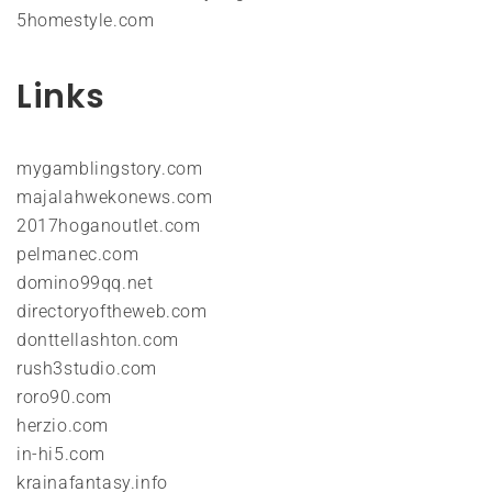
5homestyle.com
Links
mygamblingstory.com
majalahwekonews.com
2017hoganoutlet.com
pelmanec.com
domino99qq.net
directoryoftheweb.com
donttellashton.com
rush3studio.com
roro90.com
herzio.com
in-hi5.com
krainafantasy.info