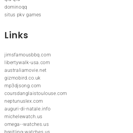
dominoqq
situs pkv games
Links
jimsfamousbbq.com
libertywalk-usa.com
australiamovie.net
gizmobird.co.uk
mp3djsong.com
coursdanglaistoulouse.com
neptunuslex.com
auguri-di-natale.info
michelewatch.us
omega--watches.us
breitling-watches.us