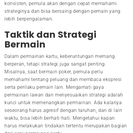
konsisten, pemula akan dengan cepat memahami
strateginya dan bisa bersaing dengan pemain yang
lebih berpengalaman.
Taktik dan Strategi
Bermain
Dalam permainan kartu, keberuntungan memang
berperan, tetapi strategi juga sangat penting.
Misalnya, saat bermain poker, pemula perlu
memahami tentang peluang dan membaca ekspresi
serta perilaku pemain lain. Mengamati gaya
permainan lawan dan menyesuaikan strategi adalah
kunci untuk memenangkan permainan. Ada kalanya
seseorang harus agresif dengan taruhan, dan di lain
waktu, bisa lebih berhati-hati. Mengetahui kapan
harus melakukan tindakan tertentu merupakan bagian