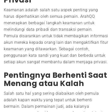
Privasi
Keamanan adalah salah satu aspek penting yang
harus diperhatikan oleh semua pemain. ArahQQ
menerapkan berbagai langkah keamanan untuk
melindungi data pribadi dan transaksi pemain.
Pemula disarankan untuk tidak membagikan informasi
akun mereka kepada orang lain dan mengaktifkan fitur
keamanan yang ditawarkan. Sebagai contoh,
penggunaan kata sandi yang kuat dan berbeda untuk
setiap akun sangat membantu dalam menjaga privasi.
Pentingnya Berhenti Saat
Menang atau Kalah
Salah satu hal yang sering diabaikan oleh pemula
adalah kapan waktu yang tepat untuk berhenti
bermain. Dalam permainan judi, ada kalanya