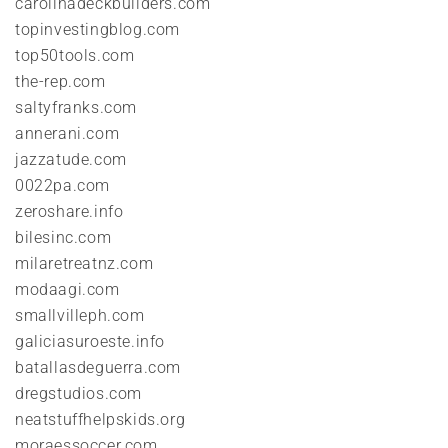
carolinadeckbuilders.com
topinvestingblog.com
top50tools.com
the-rep.com
saltyfranks.com
annerani.com
jazzatude.com
0022pa.com
zeroshare.info
bilesinc.com
milaretreatnz.com
modaagi.com
smallvilleph.com
galiciasuroeste.info
batallasdeguerra.com
dregstudios.com
neatstuffhelpskids.org
moraessoccer.com