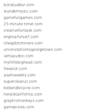
borobuddur.com
wundermusic.com
gamefungames.com
25-minute-timer.com
creativefuntask.com
engrsaifulsaif.com
cheapbtcminers.com
unionstationtogeorgetown.com
iamayudoc.com
mylittlebighead.com
freealot.com
asahiweekly.com
supercleanut.com
bedandbicycle.com
heraldcalifornia.com
graphicmonkeys.com
gamepixies.com