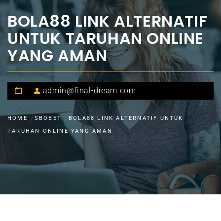
BOLA88 LINK ALTERNATIF
UNTUK TARUHAN ONLINE
YANG AMAN
admin@final-dream.com
HOME
SBOBET
BOLA88 LINK ALTERNATIF UNTUK
TARUHAN ONLINE YANG AMAN