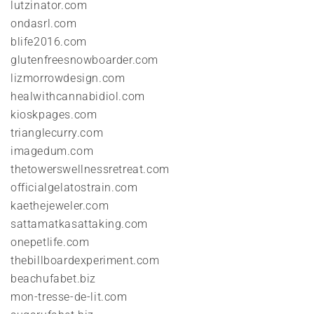
lutzinator.com
ondasrl.com
blife2016.com
glutenfreesnowboarder.com
lizmorrowdesign.com
healwithcannabidiol.com
kioskpages.com
trianglecurry.com
imagedum.com
thetowerswellnessretreat.com
officialgelatostrain.com
kaethejeweler.com
sattamatkasattaking.com
onepetlife.com
thebillboardexperiment.com
beachufabet.biz
mon-tresse-de-lit.com