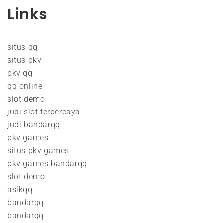
Links
situs qq
situs pkv
pkv qq
qq online
slot demo
judi slot terpercaya
judi bandarqq
pkv games
situs pkv games
pkv games bandarqq
slot demo
asikqq
bandarqq
bandarqq