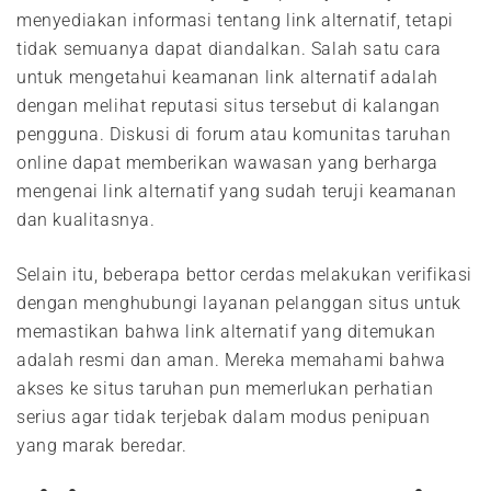
menyediakan informasi tentang link alternatif, tetapi
tidak semuanya dapat diandalkan. Salah satu cara
untuk mengetahui keamanan link alternatif adalah
dengan melihat reputasi situs tersebut di kalangan
pengguna. Diskusi di forum atau komunitas taruhan
online dapat memberikan wawasan yang berharga
mengenai link alternatif yang sudah teruji keamanan
dan kualitasnya.
Selain itu, beberapa bettor cerdas melakukan verifikasi
dengan menghubungi layanan pelanggan situs untuk
memastikan bahwa link alternatif yang ditemukan
adalah resmi dan aman. Mereka memahami bahwa
akses ke situs taruhan pun memerlukan perhatian
serius agar tidak terjebak dalam modus penipuan
yang marak beredar.