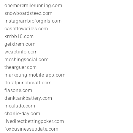
onemoremilerunning.com
snowboardsteez.com
instagrambioforgirls.com
cashflowxfiles.com
kmbb10.com
getxtrem.com
weactinfo.com
meshingsocial.com
thearguer.com
marketing-mobile-app.com
floralpunchcraft.com
fiasone.com
danktankbattery.com
mealudo.com
charlie-day.com
livedirectbettingpoker.com
foxbusinessupdate.com