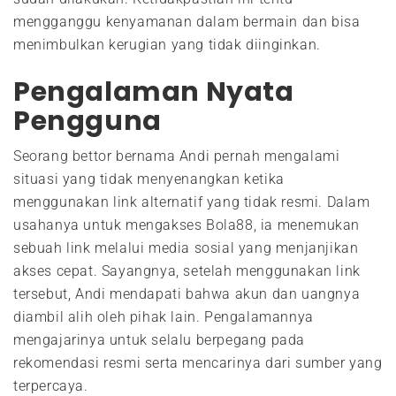
mengganggu kenyamanan dalam bermain dan bisa
menimbulkan kerugian yang tidak diinginkan.
Pengalaman Nyata
Pengguna
Seorang bettor bernama Andi pernah mengalami
situasi yang tidak menyenangkan ketika
menggunakan link alternatif yang tidak resmi. Dalam
usahanya untuk mengakses Bola88, ia menemukan
sebuah link melalui media sosial yang menjanjikan
akses cepat. Sayangnya, setelah menggunakan link
tersebut, Andi mendapati bahwa akun dan uangnya
diambil alih oleh pihak lain. Pengalamannya
mengajarinya untuk selalu berpegang pada
rekomendasi resmi serta mencarinya dari sumber yang
terpercaya.