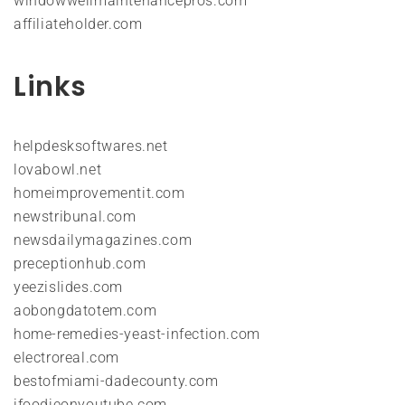
windowwellmaintenancepros.com
affiliateholder.com
Links
helpdesksoftwares.net
lovabowl.net
homeimprovementit.com
newstribunal.com
newsdailymagazines.com
preceptionhub.com
yeezislides.com
aobongdatotem.com
home-remedies-yeast-infection.com
electroreal.com
bestofmiami-dadecounty.com
ifoodieonyoutube.com