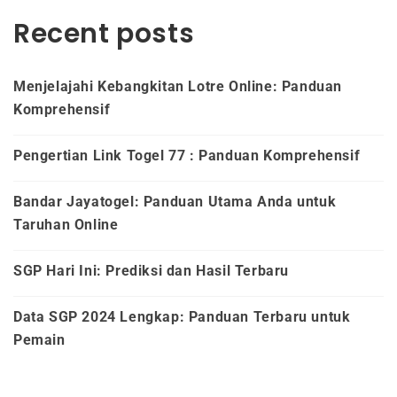
Recent posts
Menjelajahi Kebangkitan Lotre Online: Panduan
Komprehensif
Pengertian Link Togel 77 : Panduan Komprehensif
Bandar Jayatogel: Panduan Utama Anda untuk
Taruhan Online
SGP Hari Ini: Prediksi dan Hasil Terbaru
Data SGP 2024 Lengkap: Panduan Terbaru untuk
Pemain