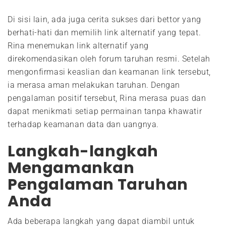
Di sisi lain, ada juga cerita sukses dari bettor yang
berhati-hati dan memilih link alternatif yang tepat.
Rina menemukan link alternatif yang
direkomendasikan oleh forum taruhan resmi. Setelah
mengonfirmasi keaslian dan keamanan link tersebut,
ia merasa aman melakukan taruhan. Dengan
pengalaman positif tersebut, Rina merasa puas dan
dapat menikmati setiap permainan tanpa khawatir
terhadap keamanan data dan uangnya.
Langkah-langkah
Mengamankan
Pengalaman Taruhan
Anda
Ada beberapa langkah yang dapat diambil untuk