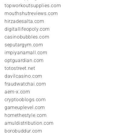
topworkoutsupplies.com
mouthshutreviews.com
hirzadesalta.com
digitallifeopoly.com
casinobubbles.com
seputargym.com
impiyanamall.com
optguardian.com
totostreet.net
davilcasino.com
fraudwatchai.com
aem-x.com
cryptooblogs.com
gameuplevel.com
homethestyle.com
amuldistribution.com
borobuddur.com