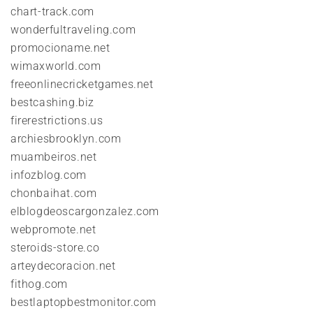
chart-track.com
wonderfultraveling.com
promocioname.net
wimaxworld.com
freeonlinecricketgames.net
bestcashing.biz
firerestrictions.us
archiesbrooklyn.com
muambeiros.net
infozblog.com
chonbaihat.com
elblogdeoscargonzalez.com
webpromote.net
steroids-store.co
arteydecoracion.net
fithog.com
bestlaptopbestmonitor.com