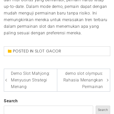
up-to-date. Dalam mode demo, pemain dapat dengan
mudah menguji permainan baru tanpa risiko. Ini
memungkinkan mereka untuk merasakan tren terbaru
dalam permainan slot dan menemukan apa yang
paling sesuai dengan preferensi mereka.
POSTED IN
SLOT GACOR
Post
Demo Slot Mahjong:
demo slot olympus:
navigation
Menyusun Strategi
Rahasia Menangkan
Menang
Permainan
Search
Search