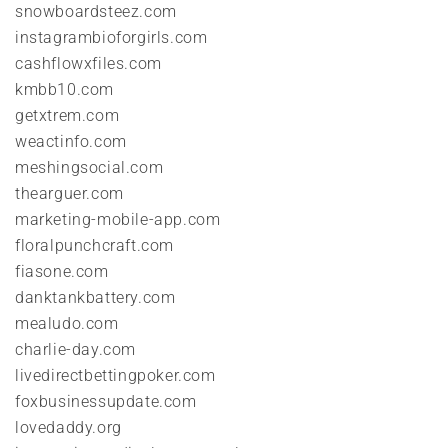
snowboardsteez.com
instagrambioforgirls.com
cashflowxfiles.com
kmbb10.com
getxtrem.com
weactinfo.com
meshingsocial.com
thearguer.com
marketing-mobile-app.com
floralpunchcraft.com
fiasone.com
danktankbattery.com
mealudo.com
charlie-day.com
livedirectbettingpoker.com
foxbusinessupdate.com
lovedaddy.org