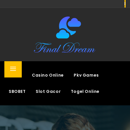
Skip
to
KUMPULAN SITUS SLOT
content
ONLINE TERPERCAYA
DENGAN FITUR SERVER
PKV GAMES
MAINKAN SLOT ONLINE DENGAN DUKUNGAN
SERVER PKV GAMES ANDAL DI KUMPULAN SITUS
SLOT TERPERCAYA YANG MENAWARKAN BANYAK
Primary
Home
Casino Online
Pkv Games
Menu
KEUNTUNGAN.
SBOBET
Slot Gacor
Togel Online