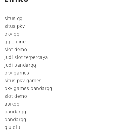
situs qq
situs pkv
pkv qq
qq online
slot demo
judi slot terpercaya
judi bandarqq
pkv games
situs pkv games
pkv games bandarqq
slot demo
asikqq
bandarqq
bandarqq
qiu qiu