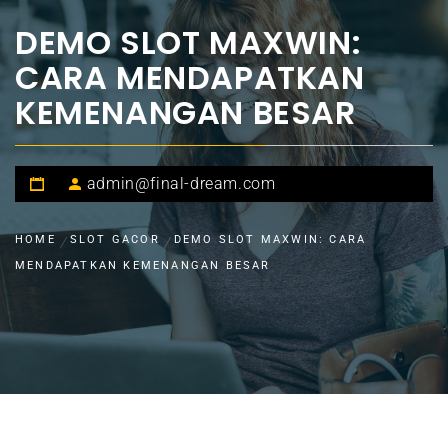
DEMO SLOT MAXWIN:
CARA MENDAPATKAN
KEMENANGAN BESAR
admin@final-dream.com
HOME
SLOT GACOR
DEMO SLOT MAXWIN: CARA
MENDAPATKAN KEMENANGAN BESAR