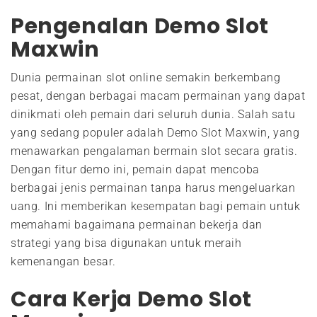
Pengenalan Demo Slot
Maxwin
Dunia permainan slot online semakin berkembang
pesat, dengan berbagai macam permainan yang dapat
dinikmati oleh pemain dari seluruh dunia. Salah satu
yang sedang populer adalah Demo Slot Maxwin, yang
menawarkan pengalaman bermain slot secara gratis.
Dengan fitur demo ini, pemain dapat mencoba
berbagai jenis permainan tanpa harus mengeluarkan
uang. Ini memberikan kesempatan bagi pemain untuk
memahami bagaimana permainan bekerja dan
strategi yang bisa digunakan untuk meraih
kemenangan besar.
Cara Kerja Demo Slot