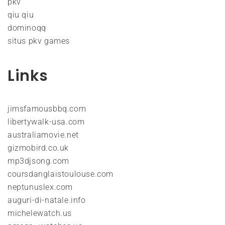
pkv
qiu qiu
dominoqq
situs pkv games
Links
jimsfamousbbq.com
libertywalk-usa.com
australiamovie.net
gizmobird.co.uk
mp3djsong.com
coursdanglaistoulouse.com
neptunuslex.com
auguri-di-natale.info
michelewatch.us