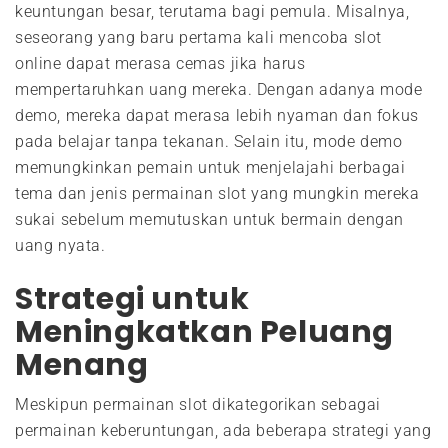
keuntungan besar, terutama bagi pemula. Misalnya,
seseorang yang baru pertama kali mencoba slot
online dapat merasa cemas jika harus
mempertaruhkan uang mereka. Dengan adanya mode
demo, mereka dapat merasa lebih nyaman dan fokus
pada belajar tanpa tekanan. Selain itu, mode demo
memungkinkan pemain untuk menjelajahi berbagai
tema dan jenis permainan slot yang mungkin mereka
sukai sebelum memutuskan untuk bermain dengan
uang nyata.
Strategi untuk
Meningkatkan Peluang
Menang
Meskipun permainan slot dikategorikan sebagai
permainan keberuntungan, ada beberapa strategi yang