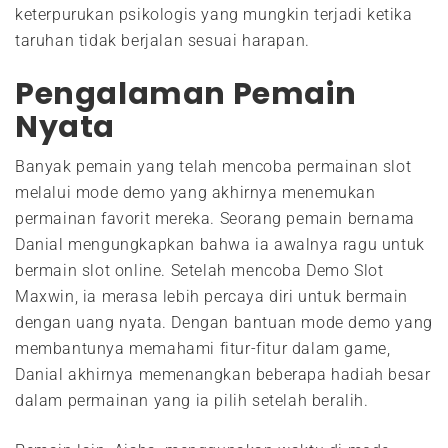
keterpurukan psikologis yang mungkin terjadi ketika
taruhan tidak berjalan sesuai harapan.
Pengalaman Pemain
Nyata
Banyak pemain yang telah mencoba permainan slot
melalui mode demo yang akhirnya menemukan
permainan favorit mereka. Seorang pemain bernama
Danial mengungkapkan bahwa ia awalnya ragu untuk
bermain slot online. Setelah mencoba Demo Slot
Maxwin, ia merasa lebih percaya diri untuk bermain
dengan uang nyata. Dengan bantuan mode demo yang
membantunya memahami fitur-fitur dalam game,
Danial akhirnya memenangkan beberapa hadiah besar
dalam permainan yang ia pilih setelah beralih.