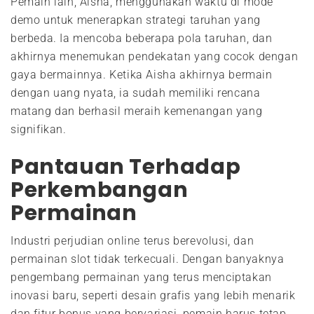
Pemain lain, Aisha, menggunakan waktu di mode
demo untuk menerapkan strategi taruhan yang
berbeda. Ia mencoba beberapa pola taruhan, dan
akhirnya menemukan pendekatan yang cocok dengan
gaya bermainnya. Ketika Aisha akhirnya bermain
dengan uang nyata, ia sudah memiliki rencana
matang dan berhasil meraih kemenangan yang
signifikan.
Pantauan Terhadap
Perkembangan
Permainan
Industri perjudian online terus berevolusi, dan
permainan slot tidak terkecuali. Dengan banyaknya
pengembang permainan yang terus menciptakan
inovasi baru, seperti desain grafis yang lebih menarik
dan fitur bonus yang bervariasi, pemain harus tetap