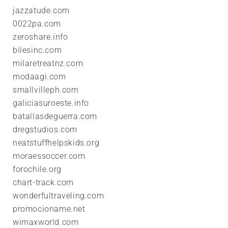
jazzatude.com
0022pa.com
zeroshare.info
bilesinc.com
milaretreatnz.com
modaagi.com
smallvilleph.com
galiciasuroeste.info
batallasdeguerra.com
dregstudios.com
neatstuffhelpskids.org
moraessoccer.com
forochile.org
chart-track.com
wonderfultraveling.com
promocioname.net
wimaxworld.com