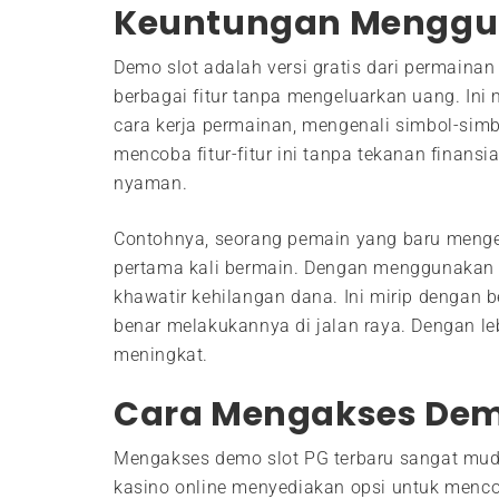
Keuntungan Menggu
Demo slot adalah versi gratis dari permain
berbagai fitur tanpa mengeluarkan uang. I
cara kerja permainan, mengenali simbol-simb
mencoba fitur-fitur ini tanpa tekanan finans
nyaman.
Contohnya, seorang pemain yang baru mengen
pertama kali bermain. Dengan menggunakan d
khawatir kehilangan dana. Ini mirip dengan 
benar melakukannya di jalan raya. Dengan le
meningkat.
Cara Mengakses Demo
Mengakses demo slot PG terbaru sangat mud
kasino online menyediakan opsi untuk menc