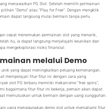
yang menawarkan PG Slot. Setelah memilih permainan
pilihan “Demo” atau “Play for Free”. Dengan mengklik
pemain dapat langsung mulai bermain tanpa perlu
gan cepat menemukan permainan slot yang menarik,
etelah itu, ia dapat langsung menjelajahi keunikan dan
npa mengeksplorasi risiko finansial.
ermainan melalui Demo
tur unik yang dapat meningkatkan peluang kemenangan.
 mempelajari fitur-fitur ini dengan cara yang
ak slot PG terbaru memiliki mekanisme “free spins”,
i bagaimana fitur-fitur ini bekerja, pemain akan dapat
 saat memutuskan untuk bermain dengan uang sungguhan.
emain yang menggunakan demo slot untuk memahami fitur