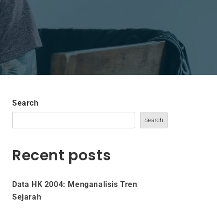
Search
Search
Recent posts
Data HK 2004: Menganalisis Tren
Sejarah