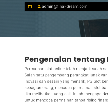
admin@final-dream.com
Pengenalan tentang 
Permainan slot online telah menjadi salah sa
Salah satu pengembang perangkat lunak yang 
inovasi dan desain yang menarik, PG Slot be
sebagian orang, mencoba permainan slot ba
jika melibatkan uang asli. Inilah mengapa de
untuk mencoba permainan tanpa risiko finans