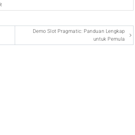
R
Demo Slot Pragmatic: Panduan Lengkap
untuk Pemula