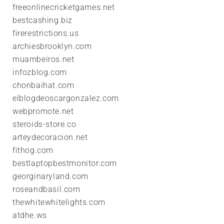
freeonlinecricketgames.net
bestcashing.biz
firerestrictions.us
archiesbrooklyn.com
muambeiros.net
infozblog.com
chonbaihat.com
elblogdeoscargonzalez.com
webpromote.net
steroids-store.co
arteydecoracion.net
fithog.com
bestlaptopbestmonitor.com
georginaryland.com
roseandbasil.com
thewhitewhitelights.com
atdhe.ws