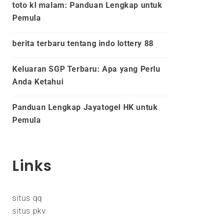
toto kl malam: Panduan Lengkap untuk
Pemula
berita terbaru tentang indo lottery 88
Keluaran SGP Terbaru: Apa yang Perlu
Anda Ketahui
Panduan Lengkap Jayatogel HK untuk
Pemula
Links
situs qq
situs pkv