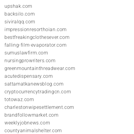
upshak.com
backsilo.com
siviralqq.com
impressionresorthoian.com
bestfreakingclothesever.com
falling-film-evaporator.com
sumuslawfirm.com
nursingprowriters.com
greenmountainthreadwear.com
acutedispensary.com
sattamatkanewsblog.com
cryptocurrencytradingcn.com
totowaz.com
charlestonwipesettlement.com
brandfollowmarket.com
weeklyjobnews.com
countyanimalshelter.com