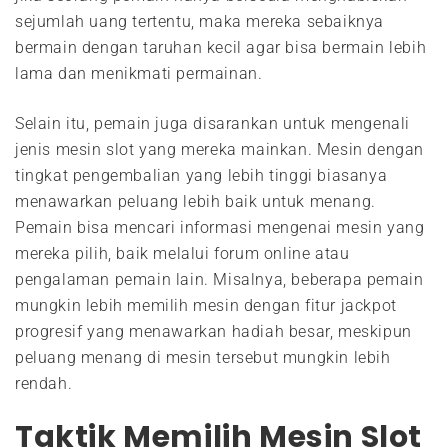
sejumlah uang tertentu, maka mereka sebaiknya
bermain dengan taruhan kecil agar bisa bermain lebih
lama dan menikmati permainan.
Selain itu, pemain juga disarankan untuk mengenali
jenis mesin slot yang mereka mainkan. Mesin dengan
tingkat pengembalian yang lebih tinggi biasanya
menawarkan peluang lebih baik untuk menang.
Pemain bisa mencari informasi mengenai mesin yang
mereka pilih, baik melalui forum online atau
pengalaman pemain lain. Misalnya, beberapa pemain
mungkin lebih memilih mesin dengan fitur jackpot
progresif yang menawarkan hadiah besar, meskipun
peluang menang di mesin tersebut mungkin lebih
rendah.
Taktik Memilih Mesin Slot