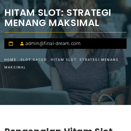
HITAM SLOT: STRATEGI
MENANG MAKSIMAL
admin@final-dream.com
HOME
SLOT GACOR
HITAM SLOT: STRATEGI MENANG
MAKSIMAL