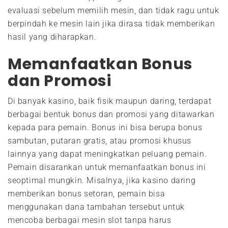
evaluasi sebelum memilih mesin, dan tidak ragu untuk
berpindah ke mesin lain jika dirasa tidak memberikan
hasil yang diharapkan.
Memanfaatkan Bonus
dan Promosi
Di banyak kasino, baik fisik maupun daring, terdapat
berbagai bentuk bonus dan promosi yang ditawarkan
kepada para pemain. Bonus ini bisa berupa bonus
sambutan, putaran gratis, atau promosi khusus
lainnya yang dapat meningkatkan peluang pemain.
Pemain disarankan untuk memanfaatkan bonus ini
seoptimal mungkin. Misalnya, jika kasino daring
memberikan bonus setoran, pemain bisa
menggunakan dana tambahan tersebut untuk
mencoba berbagai mesin slot tanpa harus