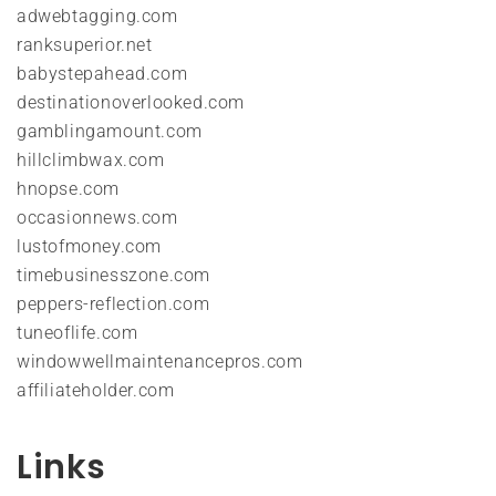
adwebtagging.com
ranksuperior.net
babystepahead.com
destinationoverlooked.com
gamblingamount.com
hillclimbwax.com
hnopse.com
occasionnews.com
lustofmoney.com
timebusinesszone.com
peppers-reflection.com
tuneoflife.com
windowwellmaintenancepros.com
affiliateholder.com
Links