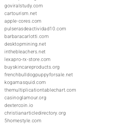
goviralstudy.com
cartourism.net
apple-cores.com
pulserasdeactividad10.com
barbaracarlotti.com
desktopmining.net
inthebleachers.net
lexapro-rx-store.com
buyskincareproducts.org
frenchbulldogpuppyforsale.net
kogamasquid.com
themultiplicationtablechart.com
casinoglamour.org
dextercoin.io
christianarticledirectory.org
5homestyle.com