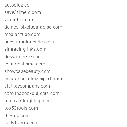
autopluz.co
save3time-c.com
vexonhcf.com
demos-pixelsparadise.com
mediatitude.com
prewarmotorcycles.com
simracinglinks.com
dosyamerkezi.net
le-surrealisme.com
showcasebeauty.com
insurancepolicyexpert.com
statkeycompany.com
carolinadeckbuilders.com
topinvestingblog.com
top50tools.com
the-rep.com
saltyfranks.com