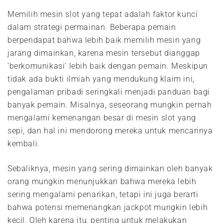
Memilih mesin slot yang tepat adalah faktor kunci
dalam strategi permainan. Beberapa pemain
berpendapat bahwa lebih baik memilih mesin yang
jarang dimainkan, karena mesin tersebut dianggap
‘berkomunikasi’ lebih baik dengan pemain. Meskipun
tidak ada bukti ilmiah yang mendukung klaim ini,
pengalaman pribadi seringkali menjadi panduan bagi
banyak pemain. Misalnya, seseorang mungkin pernah
mengalami kemenangan besar di mesin slot yang
sepi, dan hal ini mendorong mereka untuk mencarinya
kembali.
Sebaliknya, mesin yang sering dimainkan oleh banyak
orang mungkin menunjukkan bahwa mereka lebih
sering mengalami penarikan, tetapi ini juga berarti
bahwa potensi memenangkan jackpot mungkin lebih
kecil. Oleh karena itu, penting untuk melakukan