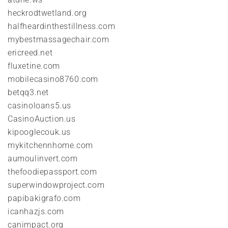
heckrodtwetland.org
halfheardinthestillness.com
mybestmassagechair.com
ericreed.net
fluxetine.com
mobilecasino8760.com
betqq3.net
casinoloans5.us
CasinoAuction.us
kipooglecouk.us
mykitchennhome.com
aumoulinvert.com
thefoodiepassport.com
superwindowproject.com
papibakigrafo.com
icanhazjs.com
canimpact.org