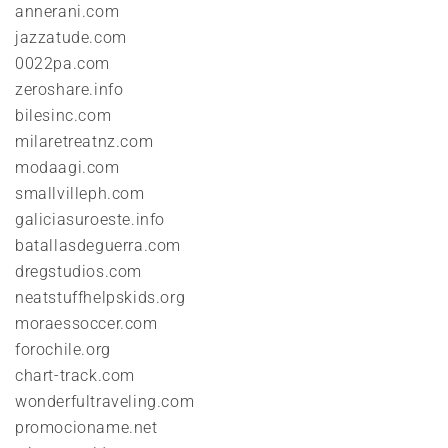
annerani.com
jazzatude.com
0022pa.com
zeroshare.info
bilesinc.com
milaretreatnz.com
modaagi.com
smallvilleph.com
galiciasuroeste.info
batallasdeguerra.com
dregstudios.com
neatstuffhelpskids.org
moraessoccer.com
forochile.org
chart-track.com
wonderfultraveling.com
promocioname.net