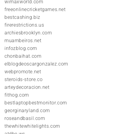
wimaxworld.com
freeonlinecricketgames.net
bestcashing.biz
firerestrictions.us
archiesbrooklyn.com
muambeiros.net
infozblog.com
chonbaihat.com
elblogdeoscargonzalez.com
webpromote.net
steroids-store.co
arteydecoracion.net
fithog.com
bestlaptopbestmonitor.com
georginaryland.com
roseandbasil.com
thewhitewhitelights.com
atdhe.ws