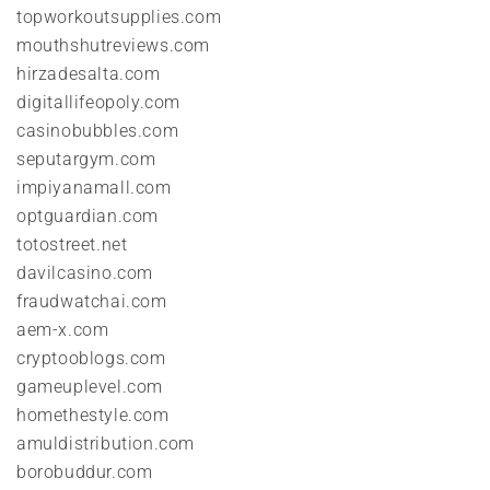
topworkoutsupplies.com
mouthshutreviews.com
hirzadesalta.com
digitallifeopoly.com
casinobubbles.com
seputargym.com
impiyanamall.com
optguardian.com
totostreet.net
davilcasino.com
fraudwatchai.com
aem-x.com
cryptooblogs.com
gameuplevel.com
homethestyle.com
amuldistribution.com
borobuddur.com