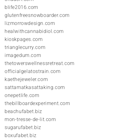
blife2016.com
glutenfreesnowboarder.com
lizmorrowdesign.com
healwithcannabidiol.com
kioskpages.com
trianglecurry.com
imagedum.com
thetowerswellnessretreat.com
officialgelatostrain.com
kaethejeweler.com
sattamatkasattaking.com
onepetlife.com
thebillboardexperiment.com
beachufabet.biz
mon-tresse-de-lit.com
sugarufabet.biz
boxufabet.biz