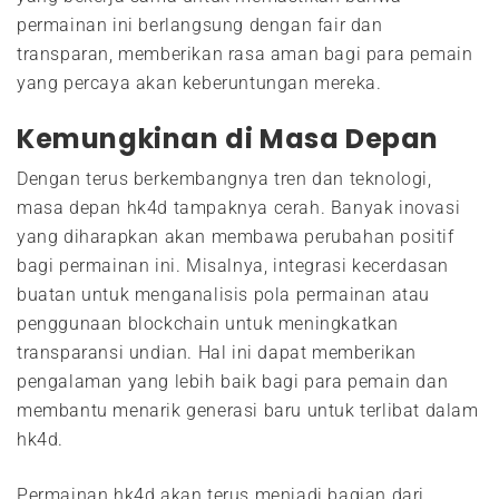
permainan ini berlangsung dengan fair dan
transparan, memberikan rasa aman bagi para pemain
yang percaya akan keberuntungan mereka.
Kemungkinan di Masa Depan
Dengan terus berkembangnya tren dan teknologi,
masa depan hk4d tampaknya cerah. Banyak inovasi
yang diharapkan akan membawa perubahan positif
bagi permainan ini. Misalnya, integrasi kecerdasan
buatan untuk menganalisis pola permainan atau
penggunaan blockchain untuk meningkatkan
transparansi undian. Hal ini dapat memberikan
pengalaman yang lebih baik bagi para pemain dan
membantu menarik generasi baru untuk terlibat dalam
hk4d.
Permainan hk4d akan terus menjadi bagian dari