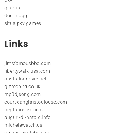
pkv
qiu qiu
dominoqq
situs pkv games
Links
jimsfamousbbq.com
libertywalk-usa.com
australiamovie.net
gizmobird.co.uk
mp3djsong.com
coursdanglaistoulouse.com
neptunuslex.com
auguri-di-natale.info
michelewatch.us
omega--watches.us