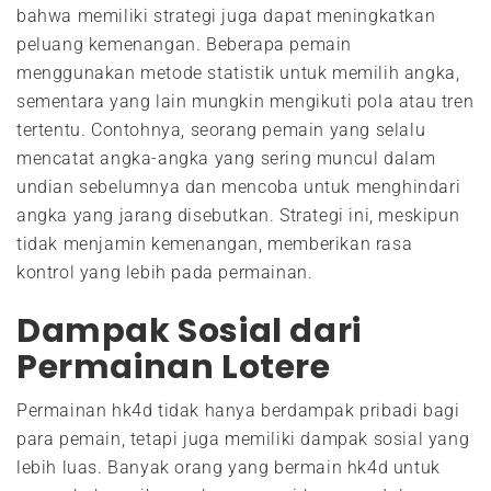
bahwa memiliki strategi juga dapat meningkatkan
peluang kemenangan. Beberapa pemain
menggunakan metode statistik untuk memilih angka,
sementara yang lain mungkin mengikuti pola atau tren
tertentu. Contohnya, seorang pemain yang selalu
mencatat angka-angka yang sering muncul dalam
undian sebelumnya dan mencoba untuk menghindari
angka yang jarang disebutkan. Strategi ini, meskipun
tidak menjamin kemenangan, memberikan rasa
kontrol yang lebih pada permainan.
Dampak Sosial dari
Permainan Lotere
Permainan hk4d tidak hanya berdampak pribadi bagi
para pemain, tetapi juga memiliki dampak sosial yang
lebih luas. Banyak orang yang bermain hk4d untuk