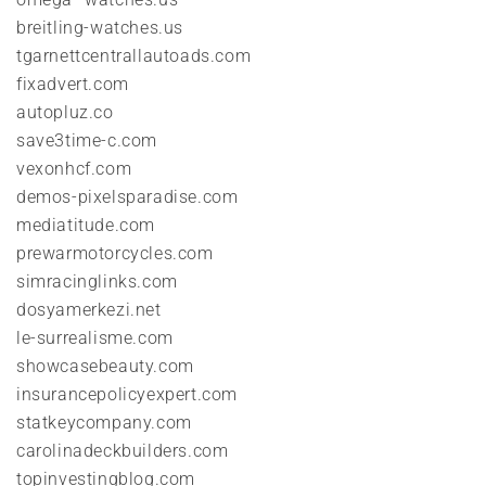
breitling-watches.us
tgarnettcentrallautoads.com
fixadvert.com
autopluz.co
save3time-c.com
vexonhcf.com
demos-pixelsparadise.com
mediatitude.com
prewarmotorcycles.com
simracinglinks.com
dosyamerkezi.net
le-surrealisme.com
showcasebeauty.com
insurancepolicyexpert.com
statkeycompany.com
carolinadeckbuilders.com
topinvestingblog.com