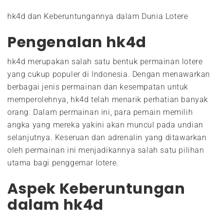
hk4d dan Keberuntungannya dalam Dunia Lotere
Pengenalan hk4d
hk4d merupakan salah satu bentuk permainan lotere
yang cukup populer di Indonesia. Dengan menawarkan
berbagai jenis permainan dan kesempatan untuk
memperolehnya, hk4d telah menarik perhatian banyak
orang. Dalam permainan ini, para pemain memilih
angka yang mereka yakini akan muncul pada undian
selanjutnya. Keseruan dan adrenalin yang ditawarkan
oleh permainan ini menjadikannya salah satu pilihan
utama bagi penggemar lotere.
Aspek Keberuntungan
dalam hk4d