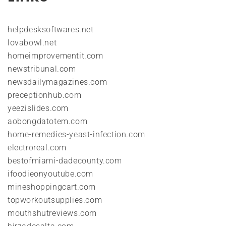
helpdesksoftwares.net
lovabowl.net
homeimprovementit.com
newstribunal.com
newsdailymagazines.com
preceptionhub.com
yeezislides.com
aobongdatotem.com
home-remedies-yeast-infection.com
electroreal.com
bestofmiami-dadecounty.com
ifoodieonyoutube.com
mineshoppingcart.com
topworkoutsupplies.com
mouthshutreviews.com