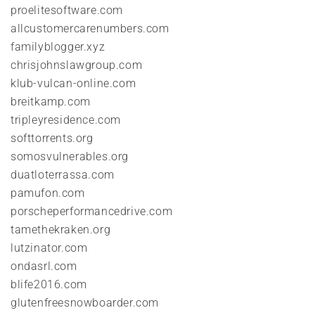
proelitesoftware.com
allcustomercarenumbers.com
familyblogger.xyz
chrisjohnslawgroup.com
klub-vulcan-online.com
breitkamp.com
tripleyresidence.com
softtorrents.org
somosvulnerables.org
duatloterrassa.com
pamufon.com
porscheperformancedrive.com
tamethekraken.org
lutzinator.com
ondasrl.com
blife2016.com
glutenfreesnowboarder.com