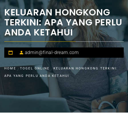
KELUARAN HONGKONG
TERKINI: APA YANG PERLU
ANDA KETAHUI
admin@final-dream.com
HOME
TOGEL ONLINE
KELUARAN HONGKONG TERKINI:
APA YANG PERLU ANDA KETAHUI