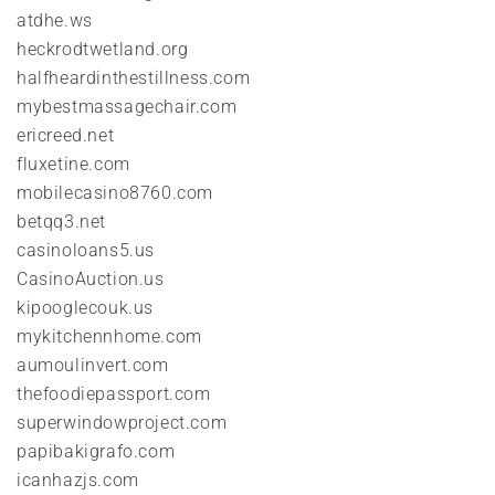
atdhe.ws
heckrodtwetland.org
halfheardinthestillness.com
mybestmassagechair.com
ericreed.net
fluxetine.com
mobilecasino8760.com
betqq3.net
casinoloans5.us
CasinoAuction.us
kipooglecouk.us
mykitchennhome.com
aumoulinvert.com
thefoodiepassport.com
superwindowproject.com
papibakigrafo.com
icanhazjs.com