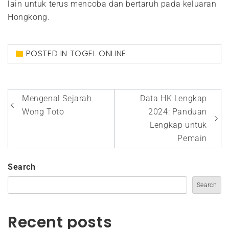
lain untuk terus mencoba dan bertaruh pada keluaran
Hongkong.
POSTED IN
TOGEL ONLINE
Post
Mengenal Sejarah
Data HK Lengkap
navigation
Wong Toto
2024: Panduan
Lengkap untuk
Pemain
Search
Search
Recent posts