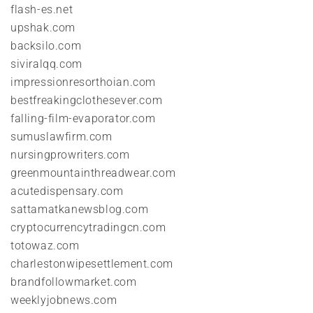
flash-es.net
upshak.com
backsilo.com
siviralqq.com
impressionresorthoian.com
bestfreakingclothesever.com
falling-film-evaporator.com
sumuslawfirm.com
nursingprowriters.com
greenmountainthreadwear.com
acutedispensary.com
sattamatkanewsblog.com
cryptocurrencytradingcn.com
totowaz.com
charlestonwipesettlement.com
brandfollowmarket.com
weeklyjobnews.com