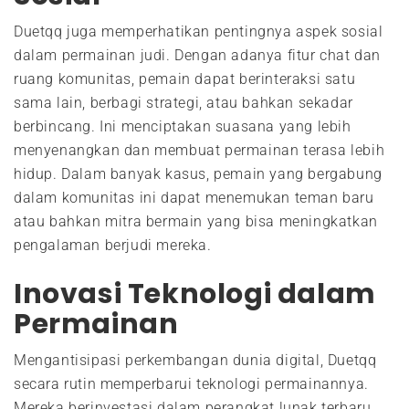
Duetqq juga memperhatikan pentingnya aspek sosial
dalam permainan judi. Dengan adanya fitur chat dan
ruang komunitas, pemain dapat berinteraksi satu
sama lain, berbagi strategi, atau bahkan sekadar
berbincang. Ini menciptakan suasana yang lebih
menyenangkan dan membuat permainan terasa lebih
hidup. Dalam banyak kasus, pemain yang bergabung
dalam komunitas ini dapat menemukan teman baru
atau bahkan mitra bermain yang bisa meningkatkan
pengalaman berjudi mereka.
Inovasi Teknologi dalam
Permainan
Mengantisipasi perkembangan dunia digital, Duetqq
secara rutin memperbarui teknologi permainannya.
Mereka berinvestasi dalam perangkat lunak terbaru