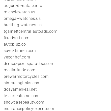
auguri-di-natale.info
michelewatch.us
omega--watches.us
breitling-watches.us
tgarnettcentrallautoads.com
fixadvert.com
autopluz.co
save3time-c.com
vexonhcf.com
demos-pixelsparadise.com
mediatitude.com
prewarmotorcycles.com
simracinglinks.com
dosyamerkezi.net
le-surrealisme.com
showcasebeauty.com
insurancepolicyexpert.com