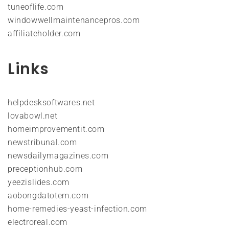
tuneoflife.com
windowwellmaintenancepros.com
affiliateholder.com
Links
helpdesksoftwares.net
lovabowl.net
homeimprovementit.com
newstribunal.com
newsdailymagazines.com
preceptionhub.com
yeezislides.com
aobongdatotem.com
home-remedies-yeast-infection.com
electroreal.com