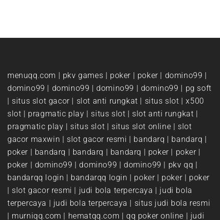
menuqq.com
|
pkv games
|
poker
|
poker
|
domino99
|
domino99
|
domino99
|
domino99
|
domino99
|
pg soft
|
situs slot gacor
|
slot anti rungkat
|
situs slot
|
x500
slot
|
pragmatic play
|
situs slot
|
slot anti rungkat
|
pragmatic play
|
situs slot
|
situs slot online
|
slot
gacor maxwin
|
slot gacor resmi
|
bandarq
|
bandarq
|
poker
|
bandarq
|
bandarq
|
bandarq
|
poker
|
poker
|
poker
|
domino99
|
domino99
|
domino99
|
pkv qq
|
bandarqq login
|
bandarqq login
|
poker
|
poker
|
poker
|
slot gacor resmi
|
judi bola terpercaya
|
judi bola
terpercaya
|
judi bola terpercaya
|
situs judi bola resmi
|
murniqq.com
|
hematqq.com
|
qq poker online
|
judi