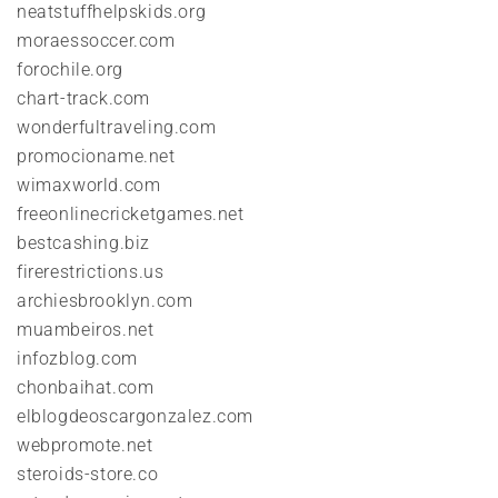
neatstuffhelpskids.org
moraessoccer.com
forochile.org
chart-track.com
wonderfultraveling.com
promocioname.net
wimaxworld.com
freeonlinecricketgames.net
bestcashing.biz
firerestrictions.us
archiesbrooklyn.com
muambeiros.net
infozblog.com
chonbaihat.com
elblogdeoscargonzalez.com
webpromote.net
steroids-store.co