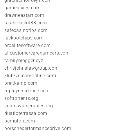
graphicmonkeys.com
gamepixies.com
drawneastart.com
fasthokislot88.com
safecasinotips.com
jackpotchips.com
proelitesoftware.com
allcustomercarenumbers.com
familyblogger.xyz
chrisjohnslawgroup.com
klub-vulcan-online.com
breitkamp.com
tripleyresidence.com
softtorrents.org
somosvulnerables.org
duatloterrassa.com
pamufon.com
porscheperformancedrive.com