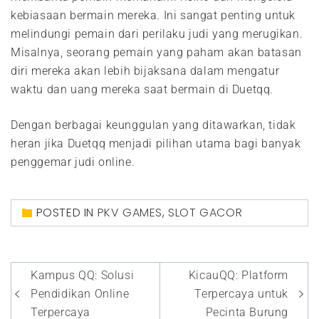
kebiasaan bermain mereka. Ini sangat penting untuk
melindungi pemain dari perilaku judi yang merugikan.
Misalnya, seorang pemain yang paham akan batasan
diri mereka akan lebih bijaksana dalam mengatur
waktu dan uang mereka saat bermain di Duetqq.
Dengan berbagai keunggulan yang ditawarkan, tidak
heran jika Duetqq menjadi pilihan utama bagi banyak
penggemar judi online.
POSTED IN
PKV GAMES
,
SLOT GACOR
Post
Kampus QQ: Solusi
KicauQQ: Platform
navigation
Pendidikan Online
Terpercaya untuk
Terpercaya
Pecinta Burung