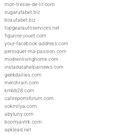
mon-tresse-de-lit.com
sugarufabet.biz
boxufabet.biz
topgearautoservices.net
figurine-jouet.com
your-facebook-address.com
perroquet-ma-passion.com
modrenlivinghome.com
instadatahelpainews.com
geekdailies.com
merchrain.com
kmbb28.com
callreportsforum.com
sokmilya.com
abyluny.com
boomjavtrk.com
apklead.net