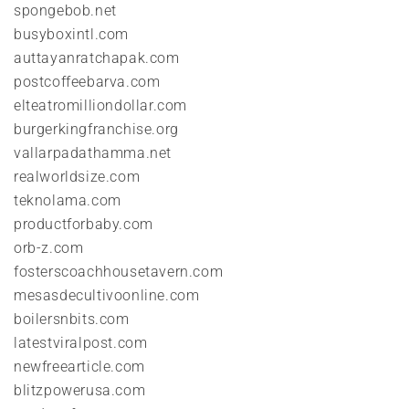
spongebob.net
busyboxintl.com
auttayanratchapak.com
postcoffeebarva.com
elteatromilliondollar.com
burgerkingfranchise.org
vallarpadathamma.net
realworldsize.com
teknolama.com
productforbaby.com
orb-z.com
fosterscoachhousetavern.com
mesasdecultivoonline.com
boilersnbits.com
latestviralpost.com
newfreearticle.com
blitzpowerusa.com