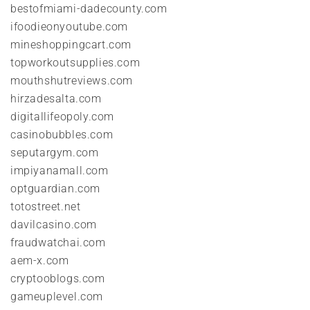
bestofmiami-dadecounty.com
ifoodieonyoutube.com
mineshoppingcart.com
topworkoutsupplies.com
mouthshutreviews.com
hirzadesalta.com
digitallifeopoly.com
casinobubbles.com
seputargym.com
impiyanamall.com
optguardian.com
totostreet.net
davilcasino.com
fraudwatchai.com
aem-x.com
cryptooblogs.com
gameuplevel.com