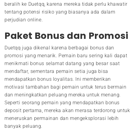
beralih ke Duetqq, karena mereka tidak perlu khawatir
tentang potensi risiko yang biasanya ada dalam
perjudian online.
Paket Bonus dan Promosi
Duetqq juga dikenal karena berbagai bonus dan
promosi yang menarik. Pemain baru sering kali dapat
menikmati bonus selamat datang yang besar saat
mendaftar, sementara pemain setia juga bisa
mendapatkan bonus loyalitas. Ini memberikan
motivasi tambahan bagi pemain untuk terus bermain
dan meningkatkan peluang mereka untuk menang.
Seperti seorang pemain yang mendapatkan bonus
deposit pertama, mereka akan merasa terdorong untuk
meneruskan permainan dan mengeksplorasi lebih
banyak peluang.