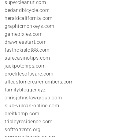
supercleanut.com
bedandbicycle.com
heraldcalifornia.com
graphicmonkeys.com
gamepixies.com
drawneastart.com
fasthokislot88.com
safecasinotips.com
jackpotchips.com
proelitesoftware.com
allcustomercarenumbers.com
familyblogger.xyz
chrisjohnslawgroup.com
klub-vulcan-online.com
breitkamp.com
tripleyresidence.com
softtorrents.org