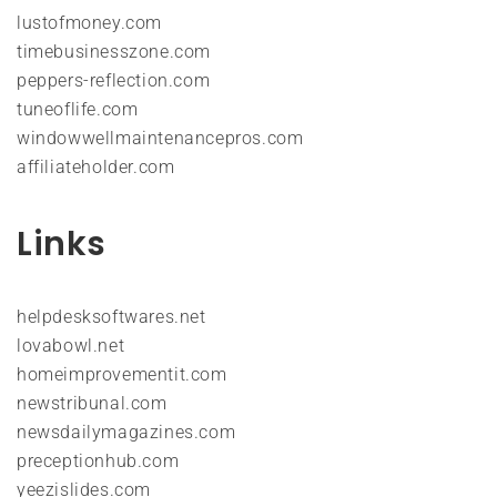
lustofmoney.com
timebusinesszone.com
peppers-reflection.com
tuneoflife.com
windowwellmaintenancepros.com
affiliateholder.com
Links
helpdesksoftwares.net
lovabowl.net
homeimprovementit.com
newstribunal.com
newsdailymagazines.com
preceptionhub.com
yeezislides.com