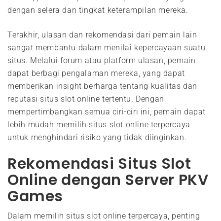
dengan selera dan tingkat keterampilan mereka.
Terakhir, ulasan dan rekomendasi dari pemain lain
sangat membantu dalam menilai kepercayaan suatu
situs. Melalui forum atau platform ulasan, pemain
dapat berbagi pengalaman mereka, yang dapat
memberikan insight berharga tentang kualitas dan
reputasi situs slot online tertentu. Dengan
mempertimbangkan semua ciri-ciri ini, pemain dapat
lebih mudah memilih situs slot online terpercaya
untuk menghindari risiko yang tidak diinginkan.
Rekomendasi Situs Slot
Online dengan Server PKV
Games
Dalam memilih situs slot online terpercaya, penting