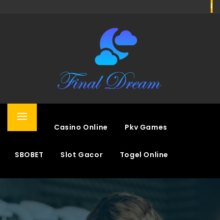
Skip
to
KUMPULAN SITUS SLOT
content
ONLINE TERPERCAYA
DENGAN FITUR SERVER
PKV GAMES
MAINKAN SLOT ONLINE DENGAN DUKUNGAN
SERVER PKV GAMES ANDAL DI KUMPULAN SITUS
SLOT TERPERCAYA YANG MENAWARKAN BANYAK
Primary
Home
Casino Online
Pkv Games
Menu
KEUNTUNGAN.
SBOBET
Slot Gacor
Togel Online