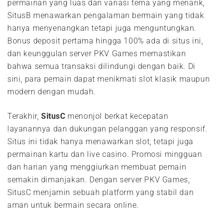
permainan yang luas dan variasi tema yang menarik,
SitusB menawarkan pengalaman bermain yang tidak
hanya menyenangkan tetapi juga menguntungkan.
Bonus deposit pertama hingga 100% ada di situs ini,
dan keunggulan server PKV Games memastikan
bahwa semua transaksi dilindungi dengan baik. Di
sini, para pemain dapat menikmati slot klasik maupun
modern dengan mudah.
Terakhir,
SitusC
menonjol berkat kecepatan
layanannya dan dukungan pelanggan yang responsif.
Situs ini tidak hanya menawarkan slot, tetapi juga
permainan kartu dan live casino. Promosi mingguan
dan harian yang menggiurkan membuat pemain
semakin dimanjakan. Dengan server PKV Games,
SitusC menjamin sebuah platform yang stabil dan
aman untuk bermain secara online.