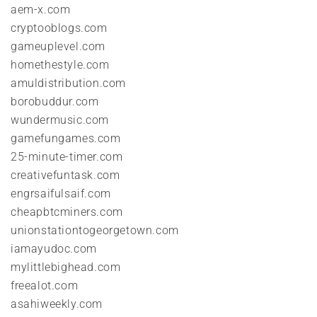
aem-x.com
cryptooblogs.com
gameuplevel.com
homethestyle.com
amuldistribution.com
borobuddur.com
wundermusic.com
gamefungames.com
25-minute-timer.com
creativefuntask.com
engrsaifulsaif.com
cheapbtcminers.com
unionstationtogeorgetown.com
iamayudoc.com
mylittlebighead.com
freealot.com
asahiweekly.com