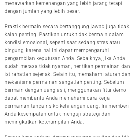
menawarkan kemenangan yang lebih jarang tetapi
dengan jumlah yang lebih besar.
Praktik bermain secara bertanggung jawab juga tidak
kalah penting. Pastikan untuk tidak bermain dalam
kondisi emosional, seperti saat sedang stres atau
bingung, karena hal ini dapat mempengaruhi
pengambilan keputusan Anda. Sebaiknya, jika Anda
sudah merasa tidak nyaman, hentikan permainan dan
istirahatlah sejenak. Selain itu, memahami aturan dan
mekanisme permainan sangatlah penting. Sebelum
bermain dengan uang asli, menggunakan fitur demo
dapat membantu Anda memahami cara kerja
permainan tanpa risiko kehilangan uang. Ini memberi
Anda kesempatan untuk menguji strategi dan
meningkatkan keterampilan Anda.