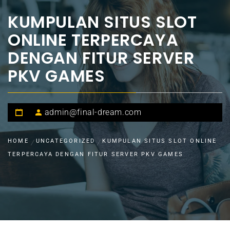
KUMPULAN SITUS SLOT
ONLINE TERPERCAYA
DENGAN FITUR SERVER
PKV GAMES
admin@final-dream.com
HOME
UNCATEGORIZED
KUMPULAN SITUS SLOT ONLINE
TERPERCAYA DENGAN FITUR SERVER PKV GAMES