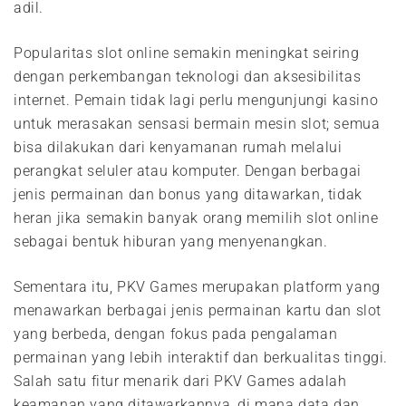
adil.
Popularitas slot online semakin meningkat seiring
dengan perkembangan teknologi dan aksesibilitas
internet. Pemain tidak lagi perlu mengunjungi kasino
untuk merasakan sensasi bermain mesin slot; semua
bisa dilakukan dari kenyamanan rumah melalui
perangkat seluler atau komputer. Dengan berbagai
jenis permainan dan bonus yang ditawarkan, tidak
heran jika semakin banyak orang memilih slot online
sebagai bentuk hiburan yang menyenangkan.
Sementara itu, PKV Games merupakan platform yang
menawarkan berbagai jenis permainan kartu dan slot
yang berbeda, dengan fokus pada pengalaman
permainan yang lebih interaktif dan berkualitas tinggi.
Salah satu fitur menarik dari PKV Games adalah
keamanan yang ditawarkannya, di mana data dan