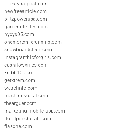
latestviralpost.com
newfreearticle.com
blitzpowerusa.com
gardenofeaten.com
hycys05.com
onemoremilerunning.com
snowboardsteez.com
instagrambioforgirls.com
cashflowxfiles.com
kmbb10.com
getxtrem.com
weactinfo.com
meshingsocial.com
thearguer.com
marketing-mobile-app.com
floralpunchcraft.com
fiasone.com