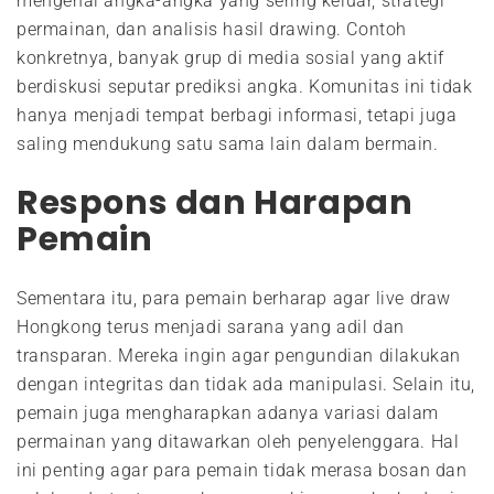
mengenai angka-angka yang sering keluar, strategi
permainan, dan analisis hasil drawing. Contoh
konkretnya, banyak grup di media sosial yang aktif
berdiskusi seputar prediksi angka. Komunitas ini tidak
hanya menjadi tempat berbagi informasi, tetapi juga
saling mendukung satu sama lain dalam bermain.
Respons dan Harapan
Pemain
Sementara itu, para pemain berharap agar live draw
Hongkong terus menjadi sarana yang adil dan
transparan. Mereka ingin agar pengundian dilakukan
dengan integritas dan tidak ada manipulasi. Selain itu,
pemain juga mengharapkan adanya variasi dalam
permainan yang ditawarkan oleh penyelenggara. Hal
ini penting agar para pemain tidak merasa bosan dan