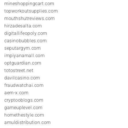
mineshoppingcart.com
topworkoutsupplies.com
mouthshutreviews.com
hirzadesalta.com
digitallifeopoly.com
casinobubbles.com
seputargym.com
impiyanamall.com
optguardian.com
totostreet.net
davilcasino.com
fraudwatchai.com
aem-x.com
cryptooblogs.com
gameuplevel.com
homethestyle.com
amuldistribution.com