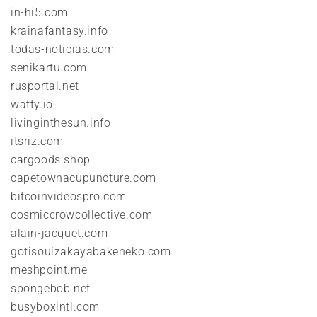
in-hi5.com
krainafantasy.info
todas-noticias.com
senikartu.com
rusportal.net
watty.io
livinginthesun.info
itsriz.com
cargoods.shop
capetownacupuncture.com
bitcoinvideospro.com
cosmiccrowcollective.com
alain-jacquet.com
gotisouizakayabakeneko.com
meshpoint.me
spongebob.net
busyboxintl.com