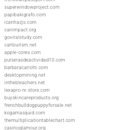
superwindowproject.com
papibakigrafo.com
icanhazjs.com
canimpact.org
goviralstudy.com
cartourism.net
apple-cores.com
pulserasdeactividad10.com
barbaracarlotti.com
desktopmining.net
inthebleachers.net
lexapro-rx-store.com
buyskincareproducts.org
frenchbulldogpuppyforsale.net
kogamasquid.com
themultiplicationtablechart.com
casinoglamour.org