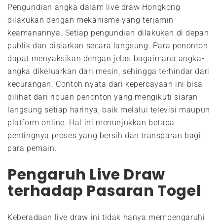
Pengundian angka dalam live draw Hongkong
dilakukan dengan mekanisme yang terjamin
keamanannya. Setiap pengundian dilakukan di depan
publik dan disiarkan secara langsung. Para penonton
dapat menyaksikan dengan jelas bagaimana angka-
angka dikeluarkan dari mesin, sehingga terhindar dari
kecurangan. Contoh nyata dari kepercayaan ini bisa
dilihat dari ribuan penonton yang mengikuti siaran
langsung setiap harinya, baik melalui televisi maupun
platform online. Hal ini menunjukkan betapa
pentingnya proses yang bersih dan transparan bagi
para pemain.
Pengaruh Live Draw
terhadap Pasaran Togel
Keberadaan live draw ini tidak hanya mempengaruhi