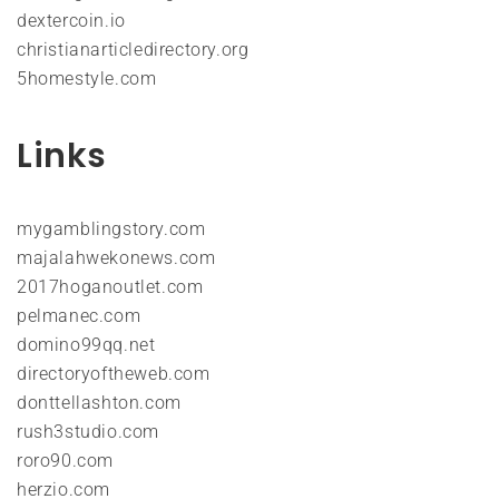
dextercoin.io
christianarticledirectory.org
5homestyle.com
Links
mygamblingstory.com
majalahwekonews.com
2017hoganoutlet.com
pelmanec.com
domino99qq.net
directoryoftheweb.com
donttellashton.com
rush3studio.com
roro90.com
herzio.com