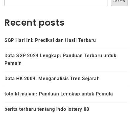
Search
Recent posts
SGP Hari Ini: Prediksi dan Hasil Terbaru
Data SGP 2024 Lengkap: Panduan Terbaru untuk
Pemain
Data HK 2004: Menganalisis Tren Sejarah
toto kl malam: Panduan Lengkap untuk Pemula
berita terbaru tentang indo lottery 88