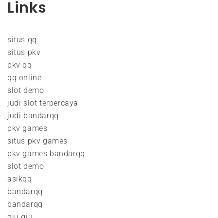
Links
situs qq
situs pkv
pkv qq
qq online
slot demo
judi slot terpercaya
judi bandarqq
pkv games
situs pkv games
pkv games bandarqq
slot demo
asikqq
bandarqq
bandarqq
qiu qiu