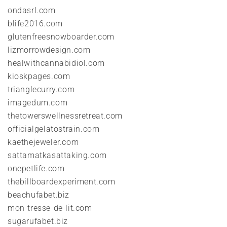
ondasrl.com
blife2016.com
glutenfreesnowboarder.com
lizmorrowdesign.com
healwithcannabidiol.com
kioskpages.com
trianglecurry.com
imagedum.com
thetowerswellnessretreat.com
officialgelatostrain.com
kaethejeweler.com
sattamatkasattaking.com
onepetlife.com
thebillboardexperiment.com
beachufabet.biz
mon-tresse-de-lit.com
sugarufabet.biz