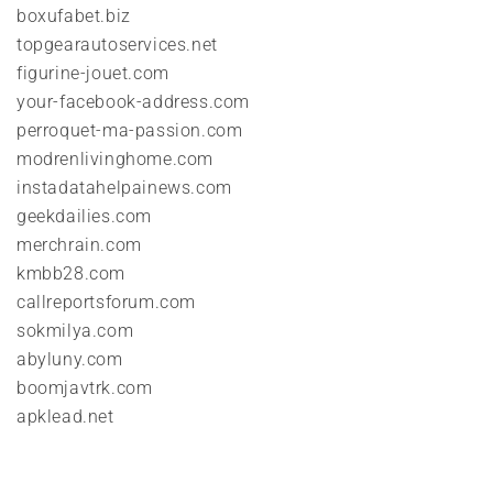
boxufabet.biz
topgearautoservices.net
figurine-jouet.com
your-facebook-address.com
perroquet-ma-passion.com
modrenlivinghome.com
instadatahelpainews.com
geekdailies.com
merchrain.com
kmbb28.com
callreportsforum.com
sokmilya.com
abyluny.com
boomjavtrk.com
apklead.net