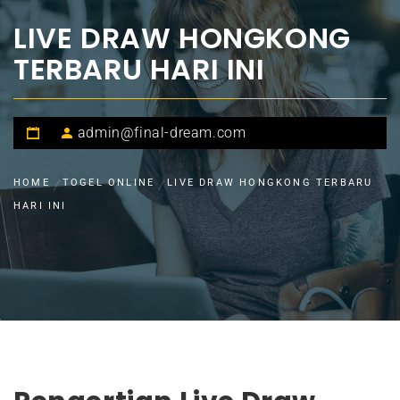
LIVE DRAW HONGKONG
TERBARU HARI INI
admin@final-dream.com
HOME
TOGEL ONLINE
LIVE DRAW HONGKONG TERBARU
HARI INI