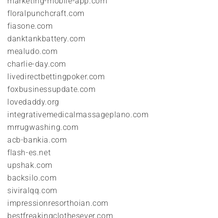
marketing-mobile-app.com
floralpunchcraft.com
fiasone.com
danktankbattery.com
mealudo.com
charlie-day.com
livedirectbettingpoker.com
foxbusinessupdate.com
lovedaddy.org
integrativemedicalmassageplano.com
mrrugwashing.com
acb-bankia.com
flash-es.net
upshak.com
backsilo.com
siviralqq.com
impressionresorthoian.com
bestfreakingclothesever.com