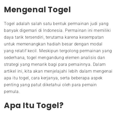
Mengenal Togel
Togel adalah salah satu bentuk permainan judi yang
banyak digemari di Indonesia. Permainan ini memiliki
daya tarik tersendiri, terutama karena kesempatan
untuk memenangkan hadiah besar dengan modal
yang relatif kecil. Meskipun tergolong permainan yang
sederhana, togel mengandung elemen analisis dan
strategi yang menarik bagi para pemainnya. Dalam
artikel ini, kita akan menjelajahi lebih dalam mengenai
apa itu togel, cara kerjanya, serta beberapa aspek
penting yang patut diketahui oleh para pemain
pemula.
Apa Itu Togel?