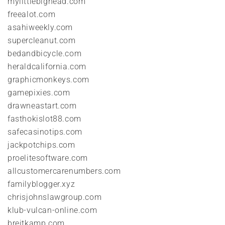
mylittlebighead.com
freealot.com
asahiweekly.com
supercleanut.com
bedandbicycle.com
heraldcalifornia.com
graphicmonkeys.com
gamepixies.com
drawneastart.com
fasthokislot88.com
safecasinotips.com
jackpotchips.com
proelitesoftware.com
allcustomercarenumbers.com
familyblogger.xyz
chrisjohnslawgroup.com
klub-vulcan-online.com
breitkamp.com