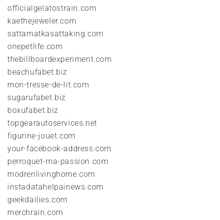
officialgelatostrain.com
kaethejeweler.com
sattamatkasattaking.com
onepetlife.com
thebillboardexperiment.com
beachufabet.biz
mon-tresse-de-lit.com
sugarufabet.biz
boxufabet.biz
topgearautoservices.net
figurine-jouet.com
your-facebook-address.com
perroquet-ma-passion.com
modrenlivinghome.com
instadatahelpainews.com
geekdailies.com
merchrain.com