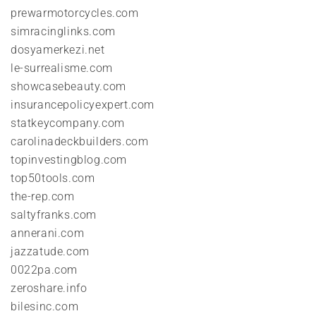
prewarmotorcycles.com
simracinglinks.com
dosyamerkezi.net
le-surrealisme.com
showcasebeauty.com
insurancepolicyexpert.com
statkeycompany.com
carolinadeckbuilders.com
topinvestingblog.com
top50tools.com
the-rep.com
saltyfranks.com
annerani.com
jazzatude.com
0022pa.com
zeroshare.info
bilesinc.com