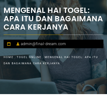
MENGENAL HAI TOGEL:
APA ITU DAN BAGAIMANA
CARA KERJANYA
admin@final-dream.com
HOME
TOGEL ONLINE
MENGENAL HAI TOGEL: APA ITU
DAN BAGAIMANA CARA KERJANYA