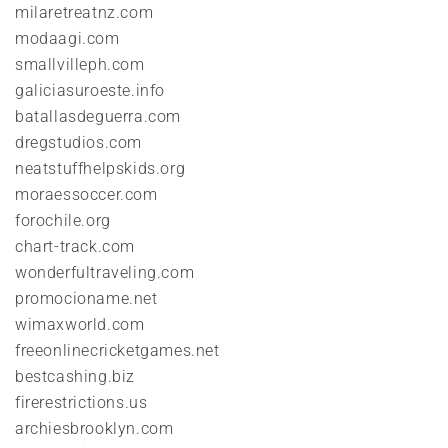
milaretreatnz.com
modaagi.com
smallvilleph.com
galiciasuroeste.info
batallasdeguerra.com
dregstudios.com
neatstuffhelpskids.org
moraessoccer.com
forochile.org
chart-track.com
wonderfultraveling.com
promocioname.net
wimaxworld.com
freeonlinecricketgames.net
bestcashing.biz
firerestrictions.us
archiesbrooklyn.com