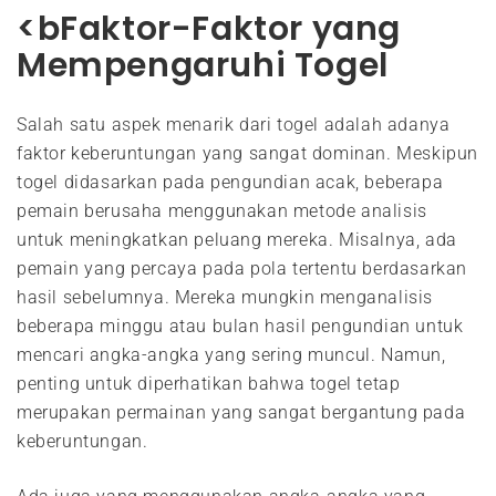
<bFaktor-Faktor yang
Mempengaruhi Togel
Salah satu aspek menarik dari togel adalah adanya
faktor keberuntungan yang sangat dominan. Meskipun
togel didasarkan pada pengundian acak, beberapa
pemain berusaha menggunakan metode analisis
untuk meningkatkan peluang mereka. Misalnya, ada
pemain yang percaya pada pola tertentu berdasarkan
hasil sebelumnya. Mereka mungkin menganalisis
beberapa minggu atau bulan hasil pengundian untuk
mencari angka-angka yang sering muncul. Namun,
penting untuk diperhatikan bahwa togel tetap
merupakan permainan yang sangat bergantung pada
keberuntungan.