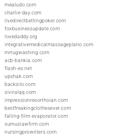
mealudo.com
charlie-day.com
livedirectbettingpoker.com
foxbusinessupdate.com
lovedaddy.org
integrativemedicalmassageplano.com
mrrugwashing.com
acb-bankia.com
flash-es.net
upshak.com
backsilo.com
siviralqq.com
impressionresorthoian.com
bestfreakingclothesever.com
falling-film-evaporator.com
sumuslawfirm.com
nursingprowriters.com