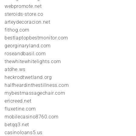
webpromote.net
steroids-store.co
arteydecoracion.net
fithog.com
bestlaptopbestmonitor.com
georginaryland.com
roseandbasil.com
thewhitewhitelights.com
atdhe.ws
heckrodtwetland.org
halfheardinthestillness.com
mybestmassagechair.com
ericreed.net
fluxetine.com
mobilecasino8760.com
betqq3.net
casinoloans5.us