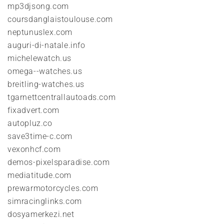
mp3djsong.com
coursdanglaistoulouse.com
neptunuslex.com
auguri-di-natale.info
michelewatch.us
omega--watches.us
breitling-watches.us
tgarnettcentrallautoads.com
fixadvert.com
autopluz.co
save3time-c.com
vexonhcf.com
demos-pixelsparadise.com
mediatitude.com
prewarmotorcycles.com
simracinglinks.com
dosyamerkezi.net