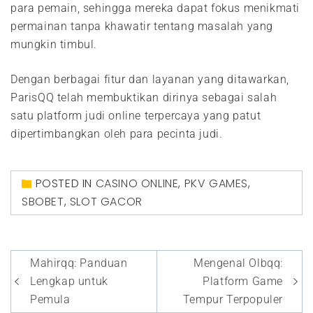
para pemain, sehingga mereka dapat fokus menikmati
permainan tanpa khawatir tentang masalah yang
mungkin timbul.
Dengan berbagai fitur dan layanan yang ditawarkan,
ParisQQ telah membuktikan dirinya sebagai salah
satu platform judi online terpercaya yang patut
dipertimbangkan oleh para pecinta judi.
POSTED IN
CASINO ONLINE
,
PKV GAMES
,
SBOBET
,
SLOT GACOR
Post
Mahirqq: Panduan
Mengenal Olbqq:
navigation
Lengkap untuk
Platform Game
Pemula
Tempur Terpopuler