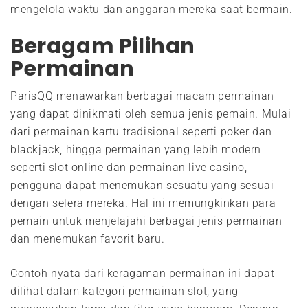
mengelola waktu dan anggaran mereka saat bermain.
Beragam Pilihan
Permainan
ParisQQ menawarkan berbagai macam permainan
yang dapat dinikmati oleh semua jenis pemain. Mulai
dari permainan kartu tradisional seperti poker dan
blackjack, hingga permainan yang lebih modern
seperti slot online dan permainan live casino,
pengguna dapat menemukan sesuatu yang sesuai
dengan selera mereka. Hal ini memungkinkan para
pemain untuk menjelajahi berbagai jenis permainan
dan menemukan favorit baru.
Contoh nyata dari keragaman permainan ini dapat
dilihat dalam kategori permainan slot, yang