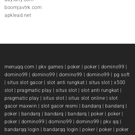
boomjavtrk.com
apklead.net
menuqq.com
|
pkv games
|
poker
|
poker
|
domino99
|
domino99
|
domino99
|
domino99
|
domino99
|
pg soft
|
situs slot gacor
|
slot anti rungkat
|
situs slot
|
x500
slot
|
pragmatic play
|
situs slot
|
slot anti rungkat
|
pragmatic play
|
situs slot
|
situs slot online
|
slot
gacor maxwin
|
slot gacor resmi
|
bandarq
|
bandarq
|
poker
|
bandarq
|
bandarq
|
bandarq
|
poker
|
poker
|
poker
|
domino99
|
domino99
|
domino99
|
pkv qq
|
bandarqq login
|
bandarqq login
|
poker
|
poker
|
poker