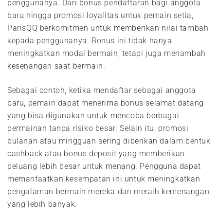
penggunanya. Dari bonus pendaftaran bagi anggota
baru hingga promosi loyalitas untuk pemain setia,
ParisQQ berkomitmen untuk memberikan nilai tambah
kepada penggunanya. Bonus ini tidak hanya
meningkatkan modal bermain, tetapi juga menambah
kesenangan saat bermain.
Sebagai contoh, ketika mendaftar sebagai anggota
baru, pemain dapat menerima bonus selamat datang
yang bisa digunakan untuk mencoba berbagai
permainan tanpa risiko besar. Selain itu, promosi
bulanan atau mingguan sering diberikan dalam bentuk
cashback atau bonus deposit yang memberikan
peluang lebih besar untuk menang. Pengguna dapat
memanfaatkan kesempatan ini untuk meningkatkan
pengalaman bermain mereka dan meraih kemenangan
yang lebih banyak.