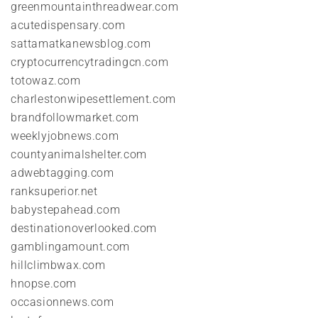
greenmountainthreadwear.com
acutedispensary.com
sattamatkanewsblog.com
cryptocurrencytradingcn.com
totowaz.com
charlestonwipesettlement.com
brandfollowmarket.com
weeklyjobnews.com
countyanimalshelter.com
adwebtagging.com
ranksuperior.net
babystepahead.com
destinationoverlooked.com
gamblingamount.com
hillclimbwax.com
hnopse.com
occasionnews.com