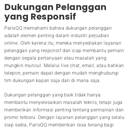
Dukungan Pelanggan
yang Responsif
ParisQQ memahami bahwa dukungan pelanggan
adalah elemen penting dalam industri perjudian
online. Oleh karena itu, mereka menyediakan layanan
pelanggan yang responsif dan siap membantu pemain
dengan segala pertanyaan atau masalah yang
mungkin muncul. Melalui live chat, email, atau bahkan
telepon, pemain dapat dengan mudah menghubungi
tim dukungan kapan saja dan di mana saja.
Dukungan pelanggan yang baik tidak hanya
membantu menyelesaikan masalah teknis, tetapi juga
memberikan informasi penting tentang permainan dan
promo terbaru. Dengan layanan pelanggan yang selalu
siap sedia, ParisQQ memberikan rasa tenang bagi