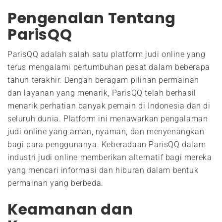
Pengenalan Tentang
ParisQQ
ParisQQ adalah salah satu platform judi online yang
terus mengalami pertumbuhan pesat dalam beberapa
tahun terakhir. Dengan beragam pilihan permainan
dan layanan yang menarik, ParisQQ telah berhasil
menarik perhatian banyak pemain di Indonesia dan di
seluruh dunia. Platform ini menawarkan pengalaman
judi online yang aman, nyaman, dan menyenangkan
bagi para penggunanya. Keberadaan ParisQQ dalam
industri judi online memberikan alternatif bagi mereka
yang mencari informasi dan hiburan dalam bentuk
permainan yang berbeda.
Keamanan dan