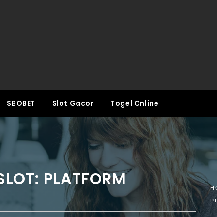
 DI
SBOBET
Slot Gacor
Togel Online
SLOT: PLATFORM
H
P