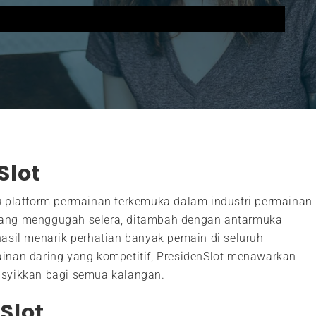
Slot
tu platform permainan terkemuka dalam industri permainan
yang menggugah selera, ditambah dengan antarmuka
hasil menarik perhatian banyak pemain di seluruh
ainan daring yang kompetitif, PresidenSlot menawarkan
yikkan bagi semua kalangan.
Slot