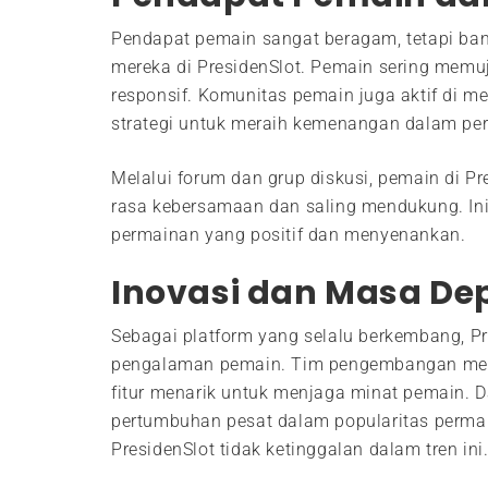
Pendapat pemain sangat beragam, tetapi ba
mereka di PresidenSlot. Pemain sering memu
responsif. Komunitas pemain juga aktif di me
strategi untuk meraih kemenangan dalam pe
Melalui forum dan grup diskusi, pemain di P
rasa kebersamaan dan saling mendukung. In
permainan yang positif dan menyenankan.
Inovasi dan Masa De
Sebagai platform yang selalu berkembang, Pr
pengalaman pemain. Tim pengembangan merek
fitur menarik untuk menjaga minat pemain. Da
pertumbuhan pesat dalam popularitas permai
PresidenSlot tidak ketinggalan dalam tren ini