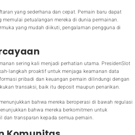
daftaran yang sederhana dan cepat. Pemain baru dapat
g memulai petualangan mereka di dunia permainan.
armuka yang mudah diikuti, pengalaman pengguna di
rcayaan
anan sering kali menjadi perhatian utama. PresidenSlot
kah-langkah proaktif untuk menjaga keamanan data
informasi pribadi dan keuangan pemain dilindungi dengan
ukan transaksi, baik itu deposit maupun penarikan.
ng menunjukkan bahwa mereka beroperasi di bawah regulasi
ot menunjukkan bahwa mereka berkomitmen untuk
l dan transparan kepada semua pemain.
n Komunitas