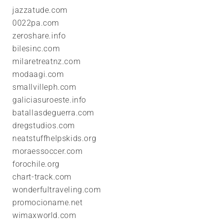
jazzatude.com
0022pa.com
zeroshare.info
bilesinc.com
milaretreatnz.com
modaagi.com
smallvilleph.com
galiciasuroeste.info
batallasdeguerra.com
dregstudios.com
neatstuffhelpskids.org
moraessoccer.com
forochile.org
chart-track.com
wonderfultraveling.com
promocioname.net
wimaxworld.com