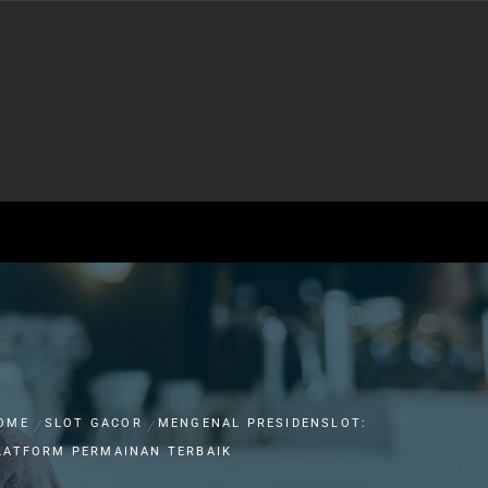
OME
SLOT GACOR
MENGENAL PRESIDENSLOT:
LATFORM PERMAINAN TERBAIK