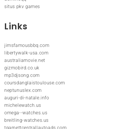
situs pkv games
Links
jimsfamousbbq.com
libertywalk-usa.com
australiamovie.net
gizmobird.co.uk
mp3djsong.com
coursdanglaistoulouse.com
neptunuslex.com
auguri-di-natale.info
michelewatch.us
omega--watches.us
breitling-watches.us
tgarnettcentrallautoads.com