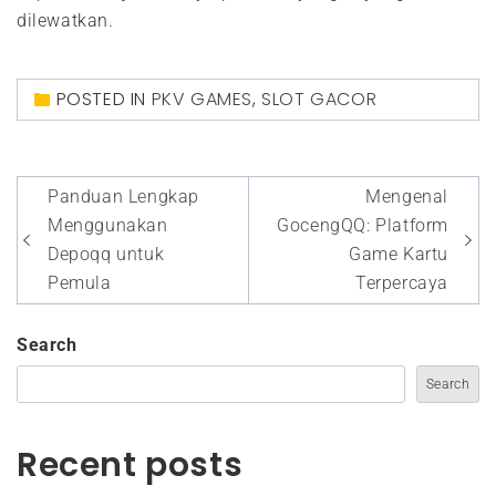
dilewatkan.
POSTED IN
PKV GAMES
,
SLOT GACOR
Post
Panduan Lengkap
Mengenal
navigation
Menggunakan
GocengQQ: Platform
Depoqq untuk
Game Kartu
Pemula
Terpercaya
Search
Search
Recent posts