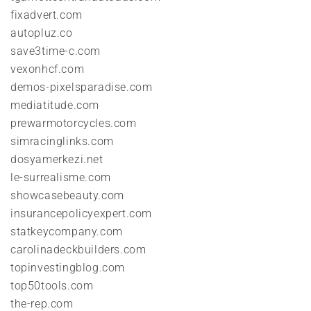
fixadvert.com
autopluz.co
save3time-c.com
vexonhcf.com
demos-pixelsparadise.com
mediatitude.com
prewarmotorcycles.com
simracinglinks.com
dosyamerkezi.net
le-surrealisme.com
showcasebeauty.com
insurancepolicyexpert.com
statkeycompany.com
carolinadeckbuilders.com
topinvestingblog.com
top50tools.com
the-rep.com