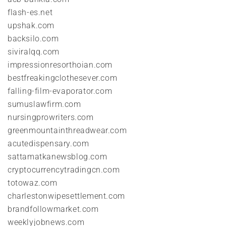
flash-es.net
upshak.com
backsilo.com
siviralqq.com
impressionresorthoian.com
bestfreakingclothesever.com
falling-film-evaporator.com
sumuslawfirm.com
nursingprowriters.com
greenmountainthreadwear.com
acutedispensary.com
sattamatkanewsblog.com
cryptocurrencytradingcn.com
totowaz.com
charlestonwipesettlement.com
brandfollowmarket.com
weeklyjobnews.com