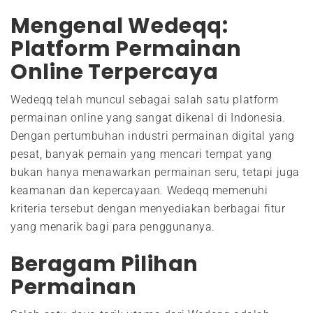
Mengenal Wedeqq:
Platform Permainan
Online Terpercaya
Wedeqq telah muncul sebagai salah satu platform
permainan online yang sangat dikenal di Indonesia.
Dengan pertumbuhan industri permainan digital yang
pesat, banyak pemain yang mencari tempat yang
bukan hanya menawarkan permainan seru, tetapi juga
keamanan dan kepercayaan. Wedeqq memenuhi
kriteria tersebut dengan menyediakan berbagai fitur
yang menarik bagi para penggunanya.
Beragam Pilihan
Permainan