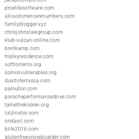
proelitesoftware.com
allcustomercarenumbers.com
familyblogger.xyz
chrisjohnslawgroup.com
klub-vulcan-online.com
breitkamp.com
tripleyresidence.com
softtorrents.org
somosvulnerables.org
duatloterrassa.com
pamufon.com
porscheperformancedrive.com
tamethekraken.org
lutzinator.com
ondasrl.com
blife2016.com
glutenfreesnowboarder.com