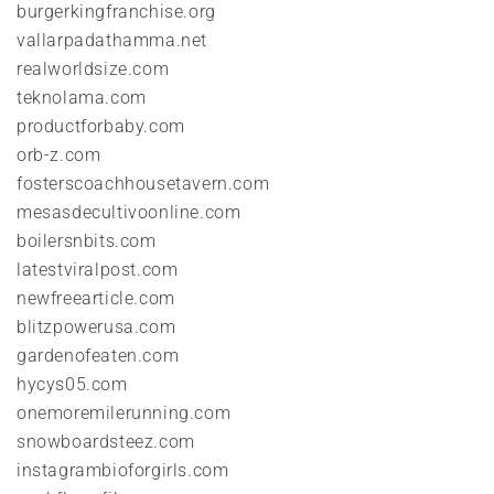
burgerkingfranchise.org
vallarpadathamma.net
realworldsize.com
teknolama.com
productforbaby.com
orb-z.com
fosterscoachhousetavern.com
mesasdecultivoonline.com
boilersnbits.com
latestviralpost.com
newfreearticle.com
blitzpowerusa.com
gardenofeaten.com
hycys05.com
onemoremilerunning.com
snowboardsteez.com
instagrambioforgirls.com