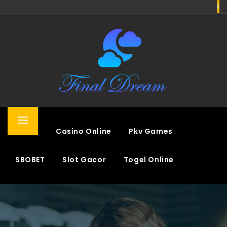
Skip
to
KUMPULAN SITUS SLOT
content
ONLINE TERPERCAYA
DENGAN FITUR SERVER
PKV GAMES
MAINKAN SLOT ONLINE DENGAN DUKUNGAN
SERVER PKV GAMES ANDAL DI KUMPULAN SITUS
SLOT TERPERCAYA YANG MENAWARKAN BANYAK
Primary
Home
Casino Online
Pkv Games
Menu
KEUNTUNGAN.
SBOBET
Slot Gacor
Togel Online