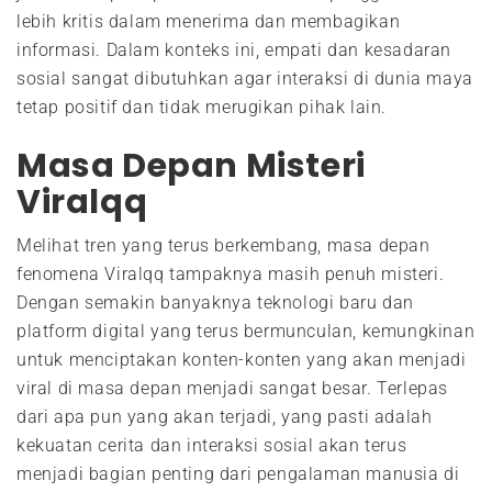
lebih kritis dalam menerima dan membagikan
informasi. Dalam konteks ini, empati dan kesadaran
sosial sangat dibutuhkan agar interaksi di dunia maya
tetap positif dan tidak merugikan pihak lain.
Masa Depan Misteri
Viralqq
Melihat tren yang terus berkembang, masa depan
fenomena Viralqq tampaknya masih penuh misteri.
Dengan semakin banyaknya teknologi baru dan
platform digital yang terus bermunculan, kemungkinan
untuk menciptakan konten-konten yang akan menjadi
viral di masa depan menjadi sangat besar. Terlepas
dari apa pun yang akan terjadi, yang pasti adalah
kekuatan cerita dan interaksi sosial akan terus
menjadi bagian penting dari pengalaman manusia di