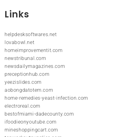
Links
helpdesksoftwares.net
lovabowl.net
homeimprovementit.com
newstribunal.com
newsdailymagazines.com
preceptionhub.com
yeezislides.com
aobongdatotem.com
home-remedies-yeast-infection.com
electroreal.com
bestofmiami-dadecounty.com
ifoodieonyoutube.com
mineshoppingcart.com