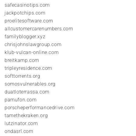
safecasinotips.com
jackpotchips.com
proelitesoftware.com
allcustomercarenumbers.com
familyblogger.xyz
chrisjohnslawgroup.com
klub-vulcan-online.com
breitkamp.com
tripleyresidence.com
softtorrents.org
somosvulnerables.org
duatloterrassa.com
pamufon.com
porscheperformancedrive.com
tamethekraken.org
lutzinator.com
ondasrl.com