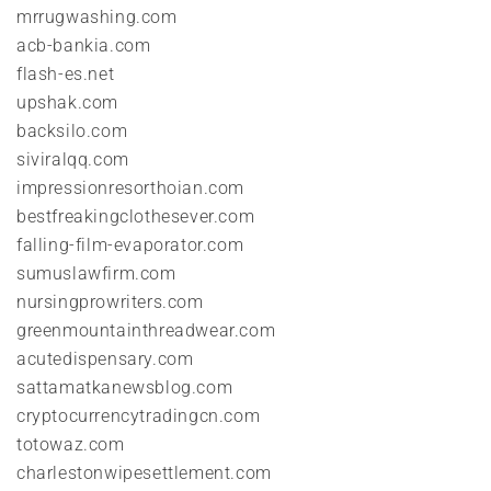
mrrugwashing.com
acb-bankia.com
flash-es.net
upshak.com
backsilo.com
siviralqq.com
impressionresorthoian.com
bestfreakingclothesever.com
falling-film-evaporator.com
sumuslawfirm.com
nursingprowriters.com
greenmountainthreadwear.com
acutedispensary.com
sattamatkanewsblog.com
cryptocurrencytradingcn.com
totowaz.com
charlestonwipesettlement.com