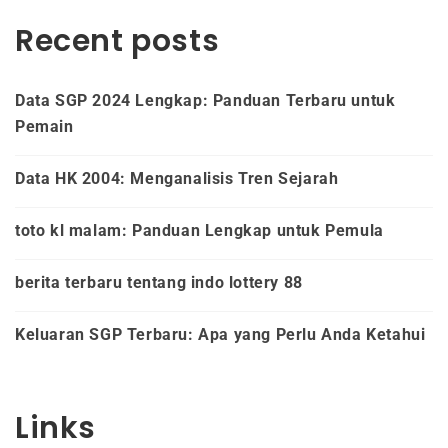
Recent posts
Data SGP 2024 Lengkap: Panduan Terbaru untuk
Pemain
Data HK 2004: Menganalisis Tren Sejarah
toto kl malam: Panduan Lengkap untuk Pemula
berita terbaru tentang indo lottery 88
Keluaran SGP Terbaru: Apa yang Perlu Anda Ketahui
Links