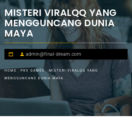
MISTERI VIRALQQ YANG
MENGGUNCANG DUNIA
MAYA
admin@final-dream.com
HOME
PKV GAMES
MISTERI VIRALQQ YANG
MENGGUNCANG DUNIA MAYA