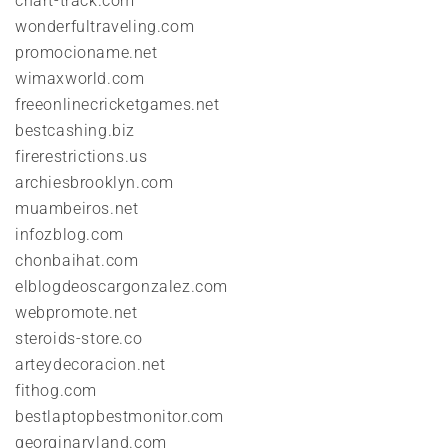
chart-track.com
wonderfultraveling.com
promocioname.net
wimaxworld.com
freeonlinecricketgames.net
bestcashing.biz
firerestrictions.us
archiesbrooklyn.com
muambeiros.net
infozblog.com
chonbaihat.com
elblogdeoscargonzalez.com
webpromote.net
steroids-store.co
arteydecoracion.net
fithog.com
bestlaptopbestmonitor.com
georginaryland.com