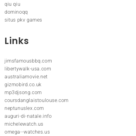
qiu qiu
dominoqq
situs pkv games
Links
jimsfamousbbq.com
libertywalk-usa.com
australiamovie.net
gizmobird.co.uk
mp3djsong.com
coursdanglaistoulouse.com
neptunuslex.com
auguri-di-natale.info
michelewatch.us
omega--watches.us