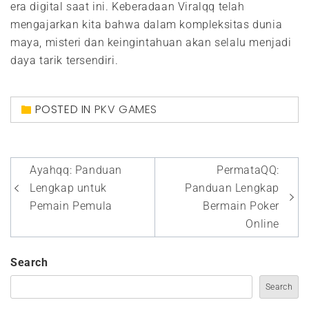
era digital saat ini. Keberadaan Viralqq telah
mengajarkan kita bahwa dalam kompleksitas dunia
maya, misteri dan keingintahuan akan selalu menjadi
daya tarik tersendiri.
POSTED IN
PKV GAMES
Post
Ayahqq: Panduan
PermataQQ:
navigation
Lengkap untuk
Panduan Lengkap
Pemain Pemula
Bermain Poker
Online
Search
Search