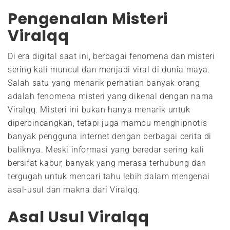
Pengenalan Misteri
Viralqq
Di era digital saat ini, berbagai fenomena dan misteri
sering kali muncul dan menjadi viral di dunia maya.
Salah satu yang menarik perhatian banyak orang
adalah fenomena misteri yang dikenal dengan nama
Viralqq. Misteri ini bukan hanya menarik untuk
diperbincangkan, tetapi juga mampu menghipnotis
banyak pengguna internet dengan berbagai cerita di
baliknya. Meski informasi yang beredar sering kali
bersifat kabur, banyak yang merasa terhubung dan
tergugah untuk mencari tahu lebih dalam mengenai
asal-usul dan makna dari Viralqq.
Asal Usul Viralqq