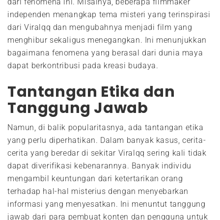
dari fenomena ini. Misalnya, beberapa filmmaker
independen menangkap tema misteri yang terinspirasi
dari Viralqq dan mengubahnya menjadi film yang
menghibur sekaligus menegangkan. Ini menunjukkan
bagaimana fenomena yang berasal dari dunia maya
dapat berkontribusi pada kreasi budaya.
Tantangan Etika dan
Tanggung Jawab
Namun, di balik popularitasnya, ada tantangan etika
yang perlu diperhatikan. Dalam banyak kasus, cerita-
cerita yang beredar di sekitar Viralqq sering kali tidak
dapat diverifikasi kebenarannya. Banyak individu
mengambil keuntungan dari ketertarikan orang
terhadap hal-hal misterius dengan menyebarkan
informasi yang menyesatkan. Ini menuntut tanggung
jawab dari para pembuat konten dan pengguna untuk