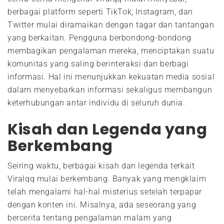
berbagai platform seperti TikTok, Instagram, dan
Twitter mulai diramaikan dengan tagar dan tantangan
yang berkaitan. Pengguna berbondong-bondong
membagikan pengalaman mereka, menciptakan suatu
komunitas yang saling berinteraksi dan berbagi
informasi. Hal ini menunjukkan kekuatan media sosial
dalam menyebarkan informasi sekaligus membangun
keterhubungan antar individu di seluruh dunia.
Kisah dan Legenda yang
Berkembang
Seiring waktu, berbagai kisah dan legenda terkait
Viralqq mulai berkembang. Banyak yang mengklaim
telah mengalami hal-hal misterius setelah terpapar
dengan konten ini. Misalnya, ada seseorang yang
bercerita tentang pengalaman malam yang