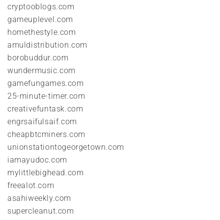
cryptooblogs.com
gameuplevel.com
homethestyle.com
amuldistribution.com
borobuddur.com
wundermusic.com
gamefungames.com
25-minute-timer.com
creativefuntask.com
engrsaifulsaif.com
cheapbtcminers.com
unionstationtogeorgetown.com
iamayudoc.com
mylittlebighead.com
freealot.com
asahiweekly.com
supercleanut.com