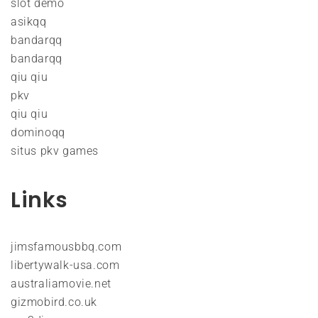
slot demo
asikqq
bandarqq
bandarqq
qiu qiu
pkv
qiu qiu
dominoqq
situs pkv games
Links
jimsfamousbbq.com
libertywalk-usa.com
australiamovie.net
gizmobird.co.uk