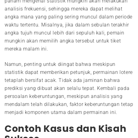
paham mengenai statistik mungkin akan melakukan
analisis frekuensi, sehingga mereka dapat melihat
angka mana yang paling sering muncul dalam periode
waktu tertentu. Misalnya, jika dalam sebulan terakhir
angka tujuh muncul lebih dari sepuluh kali, pemain
mungkin akan memilih angka tersebut untuk tiket
mereka malam ini.
Namun, penting untuk diingat bahwa meskipun
statistik dapat memberikan petunjuk, permainan lotere
tetaplah bersifat acak. Tidak ada jaminan bahwa
prediksi yang dibuat akan selalu tepat. Kembali pada
persoalan keberuntungan, meskipun analisis yang
mendalam telah dilakukan, faktor keberuntungan tetap
menjadi komponen utama dalam permainan ini.
Contoh Kasus dan Kisah