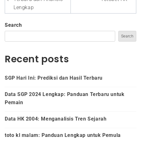
navigation
Lengkap
Search
Search
Recent posts
SGP Hari Ini: Prediksi dan Hasil Terbaru
Data SGP 2024 Lengkap: Panduan Terbaru untuk
Pemain
Data HK 2004: Menganalisis Tren Sejarah
toto kl malam: Panduan Lengkap untuk Pemula