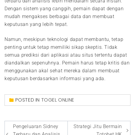
terbaru dan analisis lebih mendalam secara instan.
Dengan sistem yang canggih, pemain dapat dengan
mudah mengakses berbagai data dan membuat
keputusan yang lebih tepat.
Namun, meskipun teknologi dapat membantu, tetap
penting untuk tetap memiliki sikap skeptis. Tidak
semua prediksi dari aplikasi atau situs tertentu dapat
diandalkan sepenuhnya. Pemain harus tetap kritis dan
menggunakan akal sehat mereka dalam membuat
keputusan berdasarkan informasi yang ada.
POSTED IN
TOGEL ONLINE
Post
Pengeluaran Sidney
Strategi Jitu Bermain
Terbaru dan Analisis
Totobet HK