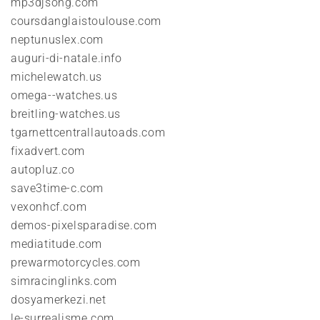
mp3djsong.com
coursdanglaistoulouse.com
neptunuslex.com
auguri-di-natale.info
michelewatch.us
omega--watches.us
breitling-watches.us
tgarnettcentrallautoads.com
fixadvert.com
autopluz.co
save3time-c.com
vexonhcf.com
demos-pixelsparadise.com
mediatitude.com
prewarmotorcycles.com
simracinglinks.com
dosyamerkezi.net
le-surrealisme.com