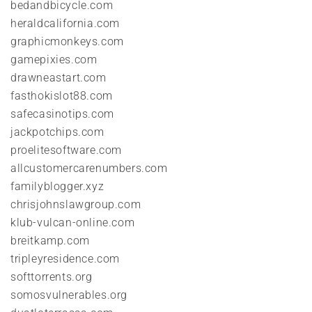
bedandbicycle.com
heraldcalifornia.com
graphicmonkeys.com
gamepixies.com
drawneastart.com
fasthokislot88.com
safecasinotips.com
jackpotchips.com
proelitesoftware.com
allcustomercarenumbers.com
familyblogger.xyz
chrisjohnslawgroup.com
klub-vulcan-online.com
breitkamp.com
tripleyresidence.com
softtorrents.org
somosvulnerables.org