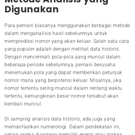
Digunakan
Para pemain biasanya menggunakan berbagai metode
dalam menganalisis hasil sebelumnya untuk
memprediksi nomor yang akan keluar. Salah satu cara
yang populer adalah dengan melihat data historis.
Dengan mencermati pola-pola yang muncul dalam
beberapa periode sebelumnya, pemain berusaha
menemukan pola yang dapat memberikan petunjuk
nomor mana yang berpotensi keluar. Misalnya, jika
nomor tertentu sering muncul dalam rentang waktu
tertentu, kemungkinan besar nomor tersebut akan
kembali muncul.
Di samping analisis data historis, ada juga yang
memanfaatkan numerologi. Dalam pendekatan ini,
setiap angka dianggap memiliki energi atau makna