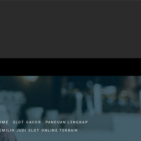
OME
SLOT GACOR
PANDUAN LENGKAP
EMILIH JUDI SLOT ONLINE TERBAIK