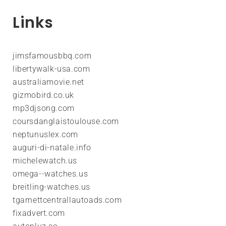
Links
jimsfamousbbq.com
libertywalk-usa.com
australiamovie.net
gizmobird.co.uk
mp3djsong.com
coursdanglaistoulouse.com
neptunuslex.com
auguri-di-natale.info
michelewatch.us
omega--watches.us
breitling-watches.us
tgarnettcentrallautoads.com
fixadvert.com