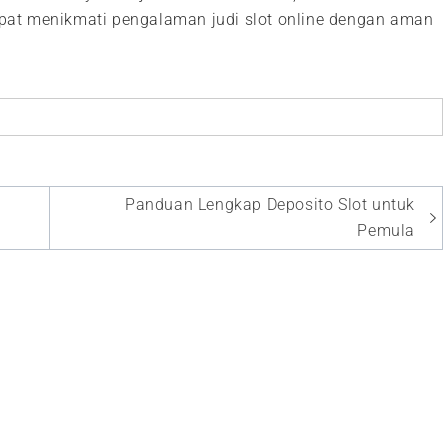
pat menikmati pengalaman judi slot online dengan aman
Panduan Lengkap Deposito Slot untuk
Pemula