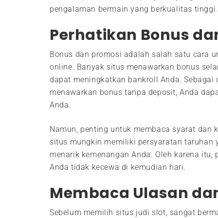
pengalaman bermain yang berkualitas tinggi.
Perhatikan Bonus da
Bonus dan promosi adalah salah satu cara u
online. Banyak situs menawarkan bonus selam
dapat meningkatkan bankroll Anda. Sebagai c
menawarkan bonus tanpa deposit, Anda dapa
Anda.
Namun, penting untuk membaca syarat dan ke
situs mungkin memiliki persyaratan taruhan 
menarik kemenangan Anda. Oleh karena itu, 
Anda tidak kecewa di kemudian hari.
Membaca Ulasan da
Sebelum memilih situs judi slot, sangat be