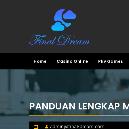
Skip
KUMPULAN SITUS
to
SLOT ONLINE
content
TERPERCAYA
DENGAN FITUR
SERVER PKV GAMES
MAINKAN SLOT ONLINE DENGAN
DUKUNGAN SERVER PKV GAMES ANDAL
Home
Casino Online
Pkv Games
KUMPULAN SITUS SLOT TERPERCAYA
YANG MENAWARKAN BANYAK
KEUNTUNGAN.
PANDUAN LENGKAP 
admin@final-dream.com