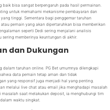
ng baik bisa sangat berpengaruh pada hasil permainan.
penting untuk memahami mekanisme pembayaran dan
) yang tinggi. Sementara bagi penggemar taruhan
m atau pemain yang akan dipertaruhkan bisa memberikan
galaman seperti Dedi sering menjalani analisis
 sering memberinya keuntungan di akhir.
an dan Dukungan
g dalam taruhan online. PG Bet umumnya dilengkapi
 bahwa data pemain tetap aman dan tidak
gan yang responsif juga menjadi hal yang penting.
n melalui live chat atau email jika menghadapi masalah
i masalah saat melakukan deposit, ia menghubungi tim
dalam waktu singkat.