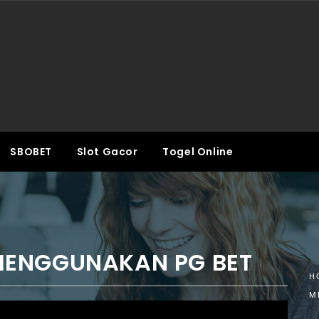
 DI
SBOBET
Slot Gacor
Togel Online
MENGGUNAKAN PG BET
H
M