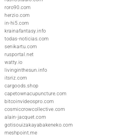
roro90.com
herzio.com
in-hi5.com
krainafantasy.info
todas-noticias.com
senikartu.com
rusportal.net
watty.io
livinginthesun.info
itsriz.com
cargoods.shop
capetownacupuncture.com
bitcoinvideospro.com
cosmiccrowcollective.com
alain-jacquet.com
gotisouizakayabakeneko.com
meshpoint.me