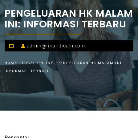
PENGELUARAN HK MALAM
INI: INFORMASI TERBARU
admin@final-dream.com
HOME
TOGEL ONLINE
PENGELUARAN HK MALAM INI:
INFORMASI TERBARU
Pengantar