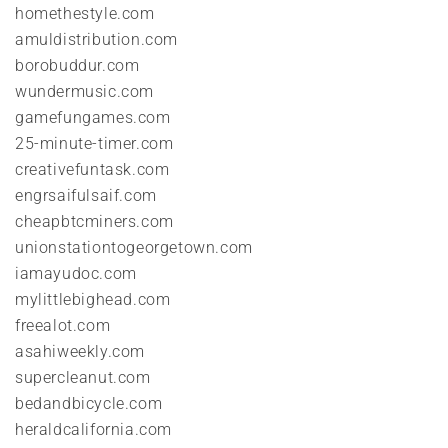
homethestyle.com
amuldistribution.com
borobuddur.com
wundermusic.com
gamefungames.com
25-minute-timer.com
creativefuntask.com
engrsaifulsaif.com
cheapbtcminers.com
unionstationtogeorgetown.com
iamayudoc.com
mylittlebighead.com
freealot.com
asahiweekly.com
supercleanut.com
bedandbicycle.com
heraldcalifornia.com