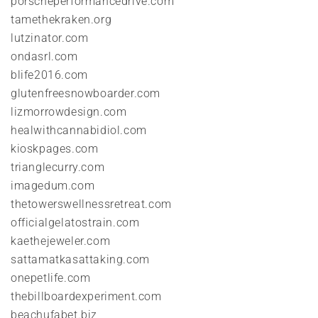
porscheperformancedrive.com
tamethekraken.org
lutzinator.com
ondasrl.com
blife2016.com
glutenfreesnowboarder.com
lizmorrowdesign.com
healwithcannabidiol.com
kioskpages.com
trianglecurry.com
imagedum.com
thetowerswellnessretreat.com
officialgelatostrain.com
kaethejeweler.com
sattamatkasattaking.com
onepetlife.com
thebillboardexperiment.com
beachufabet.biz