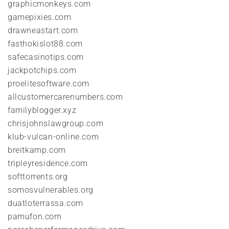
graphicmonkeys.com
gamepixies.com
drawneastart.com
fasthokislot88.com
safecasinotips.com
jackpotchips.com
proelitesoftware.com
allcustomercarenumbers.com
familyblogger.xyz
chrisjohnslawgroup.com
klub-vulcan-online.com
breitkamp.com
tripleyresidence.com
softtorrents.org
somosvulnerables.org
duatloterrassa.com
pamufon.com