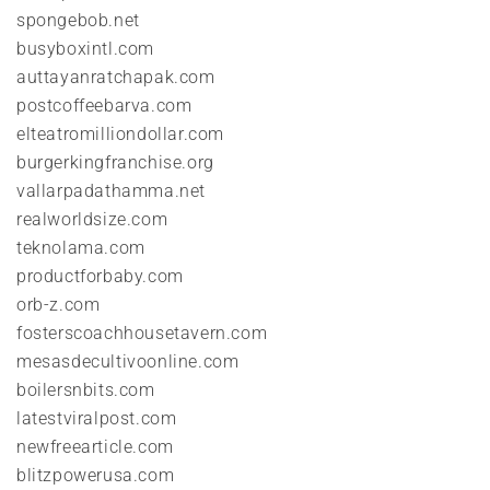
spongebob.net
busyboxintl.com
auttayanratchapak.com
postcoffeebarva.com
elteatromilliondollar.com
burgerkingfranchise.org
vallarpadathamma.net
realworldsize.com
teknolama.com
productforbaby.com
orb-z.com
fosterscoachhousetavern.com
mesasdecultivoonline.com
boilersnbits.com
latestviralpost.com
newfreearticle.com
blitzpowerusa.com