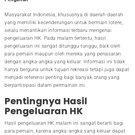
Masyarakat Indonesia, khususnya di daerah-daerah
yang memiliki kecenderungan untuk bermain lotere,
selalu menantikan informasi terbaru mengenai
pengeluaran HK. Pada malam tertentu, hasil
pengeluaran ini sangat ditunggu-tunggu, baik oleh
para pemain maupun oleh mereka yang penasaran
dengan angka-angka yang keluar. Informasi ini tidak
hanya berguna untuk tujuan rekreasi tetapi juga dapat
menjadi referensi penting bagi banyak orang yang
berpartisipasi dalam permainan ini.
Pentingnya Hasil
Pengeluaran HK
Hasil pengeluaran HK malam ini sangat berarti bagi
para pemain, karena angka-angka yang keluar dapat