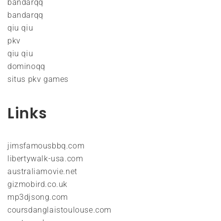
bandarqq
bandarqq
qiu qiu
pkv
qiu qiu
dominoqq
situs pkv games
Links
jimsfamousbbq.com
libertywalk-usa.com
australiamovie.net
gizmobird.co.uk
mp3djsong.com
coursdanglaistoulouse.com