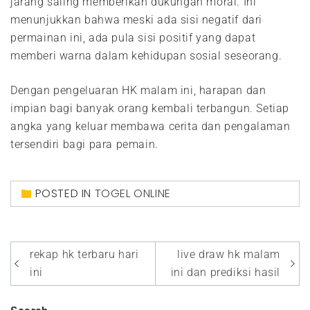
jarang saling memberikan dukungan moral. Ini
menunjukkan bahwa meski ada sisi negatif dari
permainan ini, ada pula sisi positif yang dapat
memberi warna dalam kehidupan sosial seseorang.
Dengan pengeluaran HK malam ini, harapan dan
impian bagi banyak orang kembali terbangun. Setiap
angka yang keluar membawa cerita dan pengalaman
tersendiri bagi para pemain.
POSTED IN
TOGEL ONLINE
Post
rekap hk terbaru hari
live draw hk malam
navigation
ini
ini dan prediksi hasil