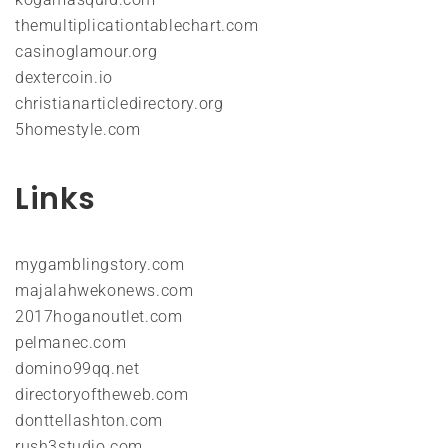
themultiplicationtablechart.com
casinoglamour.org
dextercoin.io
christianarticledirectory.org
5homestyle.com
Links
mygamblingstory.com
majalahwekonews.com
2017hoganoutlet.com
pelmanec.com
domino99qq.net
directoryoftheweb.com
donttellashton.com
rush3studio.com