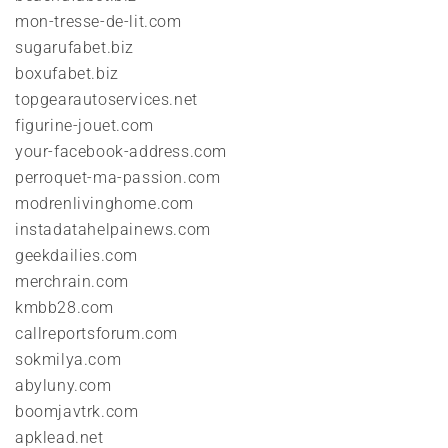
mon-tresse-de-lit.com
sugarufabet.biz
boxufabet.biz
topgearautoservices.net
figurine-jouet.com
your-facebook-address.com
perroquet-ma-passion.com
modrenlivinghome.com
instadatahelpainews.com
geekdailies.com
merchrain.com
kmbb28.com
callreportsforum.com
sokmilya.com
abyluny.com
boomjavtrk.com
apklead.net