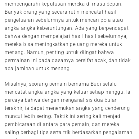
mempengaruhi keputusan mereka di masa depan.
Banyak orang yang secara rutin mencatat hasil
pengeluaran sebelumnya untuk mencari pola atau
angka-angka keberuntungan. Ada yang berpendapat
bahwa dengan mempelajari hasil-hasil sebelumnya,
mereka bisa meningkatkan peluang mereka untuk
menang. Namun, penting untuk diingat bahwa
permainan ini pada dasarnya bersifat acak, dan tidak
ada jaminan untuk menang.
Misalnya, seorang pemain bernama Budi selalu
mencatat angka-angka yang keluar setiap minggu. Ia
percaya bahwa dengan menganalisis dua bulan
terakhir, ia dapat menemukan angka yang cenderung
muncul lebih sering. Taktik ini sering kali menjadi
pembicaraan di antara para pemain, dan mereka
saling berbagi tips serta trik berdasarkan pengalaman