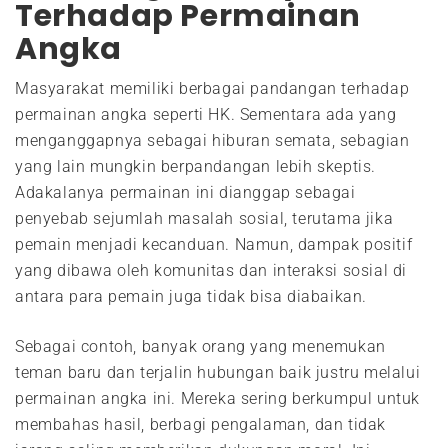
Terhadap Permainan
Angka
Masyarakat memiliki berbagai pandangan terhadap
permainan angka seperti HK. Sementara ada yang
menganggapnya sebagai hiburan semata, sebagian
yang lain mungkin berpandangan lebih skeptis.
Adakalanya permainan ini dianggap sebagai
penyebab sejumlah masalah sosial, terutama jika
pemain menjadi kecanduan. Namun, dampak positif
yang dibawa oleh komunitas dan interaksi sosial di
antara para pemain juga tidak bisa diabaikan.
Sebagai contoh, banyak orang yang menemukan
teman baru dan terjalin hubungan baik justru melalui
permainan angka ini. Mereka sering berkumpul untuk
membahas hasil, berbagi pengalaman, dan tidak