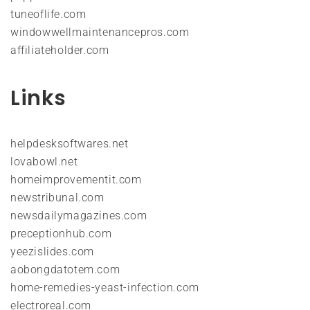
tuneoflife.com
windowwellmaintenancepros.com
affiliateholder.com
Links
helpdesksoftwares.net
lovabowl.net
homeimprovementit.com
newstribunal.com
newsdailymagazines.com
preceptionhub.com
yeezislides.com
aobongdatotem.com
home-remedies-yeast-infection.com
electroreal.com