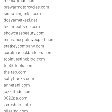
mediatitude.com
prewarmotorcycles.com
simracinglinks.com
dosyamerkezi.net
le-surrealisme.com
showcasebeauty.com
insurancepolicyexpert.com
statkeycompany.com
carolinadeckbuilders.com
topinvestingblog.com
top50tools.com
the-rep.com
saltyfranks.com
annerani.com
jazzatude.com
0022pa.com
zeroshare.info
bilesinc.com