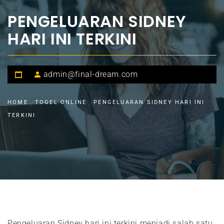
PENGELUARAN SIDNEY
HARI INI TERKINI
admin@final-dream.com
HOME
TOGEL ONLINE
PENGELUARAN SIDNEY HARI INI
TERKINI
Pengeluaran Sidney hari ini terkini menjadi salah satu