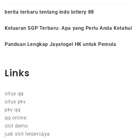
berita terbaru tentang indo lottery 88
Keluaran SGP Terbaru: Apa yang Perlu Anda Ketahui
Panduan Lengkap Jayatogel HK untuk Pemula
Links
situs qq
situs pkv
pkv qq
qq online
slot demo
judi slot terpercaya