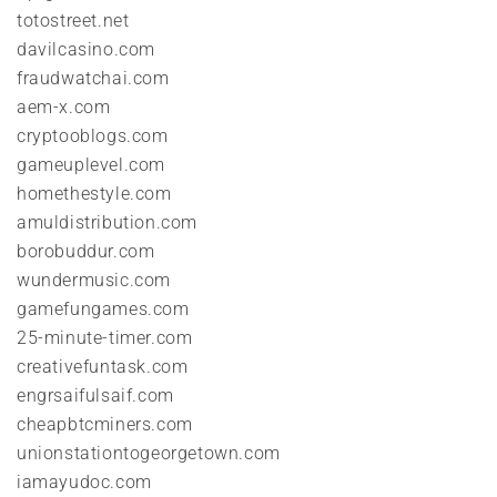
totostreet.net
davilcasino.com
fraudwatchai.com
aem-x.com
cryptooblogs.com
gameuplevel.com
homethestyle.com
amuldistribution.com
borobuddur.com
wundermusic.com
gamefungames.com
25-minute-timer.com
creativefuntask.com
engrsaifulsaif.com
cheapbtcminers.com
unionstationtogeorgetown.com
iamayudoc.com