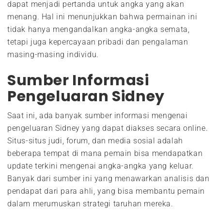
dapat menjadi pertanda untuk angka yang akan
menang. Hal ini menunjukkan bahwa permainan ini
tidak hanya mengandalkan angka-angka semata,
tetapi juga kepercayaan pribadi dan pengalaman
masing-masing individu.
Sumber Informasi
Pengeluaran Sidney
Saat ini, ada banyak sumber informasi mengenai
pengeluaran Sidney yang dapat diakses secara online.
Situs-situs judi, forum, dan media sosial adalah
beberapa tempat di mana pemain bisa mendapatkan
update terkini mengenai angka-angka yang keluar.
Banyak dari sumber ini yang menawarkan analisis dan
pendapat dari para ahli, yang bisa membantu pemain
dalam merumuskan strategi taruhan mereka.