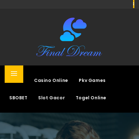
Skip
to
KUMPULAN SITUS SLOT
content
ONLINE TERPERCAYA
DENGAN FITUR SERVER
PKV GAMES
MAINKAN SLOT ONLINE DENGAN DUKUNGAN
SERVER PKV GAMES ANDAL DI KUMPULAN SITUS
SLOT TERPERCAYA YANG MENAWARKAN BANYAK
Primary
Home
Casino Online
Pkv Games
Menu
KEUNTUNGAN.
SBOBET
Slot Gacor
Togel Online