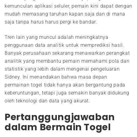
kemunculan aplikasi seluler, pemain kini dapat dengan
mudah memasang taruhan kapan saja dan di mana
saja tanpa harus harus pergi ke bandar.
Tren lain yang muncul adalah meningkatnya
penggunaan data analitik untuk memprediksi hasil.
Banyak perusahaan sekarang menawarkan perangkat
analitik yang membantu pemain memahami pola dan
statistik yang lebih dalam mengenai pengeluaran
Sidney. Ini menandakan bahwa masa depan
permainan togel tidak hanya akan bergantung pada
keberuntungan, tetapi juga semakin banyak didukung
oleh teknologi dan data yang akurat.
Pertanggungjawaban
dalam Bermain Togel