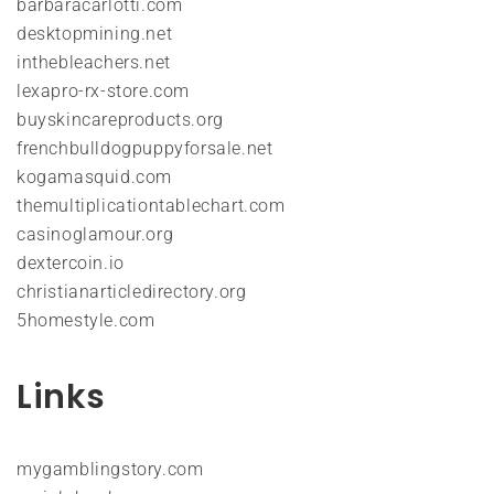
barbaracarlotti.com
desktopmining.net
inthebleachers.net
lexapro-rx-store.com
buyskincareproducts.org
frenchbulldogpuppyforsale.net
kogamasquid.com
themultiplicationtablechart.com
casinoglamour.org
dextercoin.io
christianarticledirectory.org
5homestyle.com
Links
mygamblingstory.com