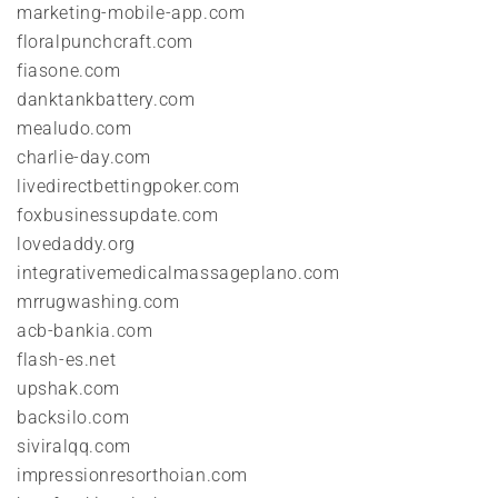
marketing-mobile-app.com
floralpunchcraft.com
fiasone.com
danktankbattery.com
mealudo.com
charlie-day.com
livedirectbettingpoker.com
foxbusinessupdate.com
lovedaddy.org
integrativemedicalmassageplano.com
mrrugwashing.com
acb-bankia.com
flash-es.net
upshak.com
backsilo.com
siviralqq.com
impressionresorthoian.com