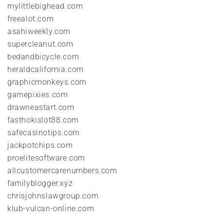
mylittlebighead.com
freealot.com
asahiweekly.com
supercleanut.com
bedandbicycle.com
heraldcalifornia.com
graphicmonkeys.com
gamepixies.com
drawneastart.com
fasthokislot88.com
safecasinotips.com
jackpotchips.com
proelitesoftware.com
allcustomercarenumbers.com
familyblogger.xyz
chrisjohnslawgroup.com
klub-vulcan-online.com