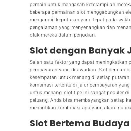
pemain untuk mengasah keterampilan merek
beberapa permainan slot menggabungkan el
mengambil keputusan yang tepat pada waktu 
pengalaman yang menyenangkan dan menanta
otak mereka dalam perjudian.
Slot dengan Banyak 
Salah satu faktor yang dapat meningkatkan 
pembayaran yang ditawarkan. Slot dengan b
kesempatan untuk menang di setiap putaran.
kombinasi tertentu di jalur pembayaran ya
untuk menang, slot tipe ini sangat populer 
peluang. Anda bisa membayangkan setiap k
menantikan kombinasi apa yang akan muncul
Slot Bertema Budaya 