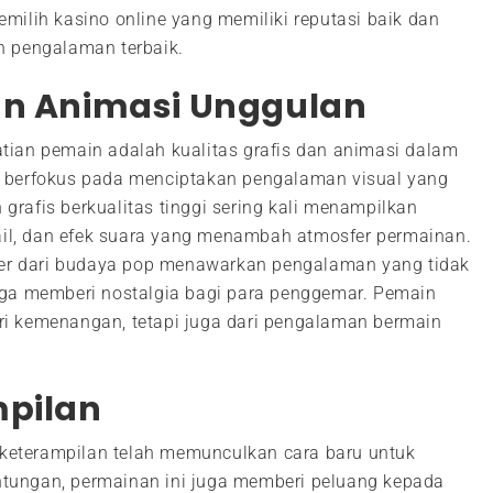
milih kasino online yang memiliki reputasi baik dan
n pengalaman terbaik.
dan Animasi Unggulan
tian pemain adalah kualitas grafis dan animasi dalam
i berfokus pada menciptakan pengalaman visual yang
rafis berkualitas tinggi sering kali menampilkan
tail, dan efek suara yang menambah atmosfer permainan.
kter dari budaya pop menawarkan pengalaman yang tidak
uga memberi nostalgia bagi para penggemar. Pemain
i kemenangan, tetapi juga dari pengalaman bermain
mpilan
s keterampilan telah memunculkan cara baru untuk
tungan, permainan ini juga memberi peluang kepada