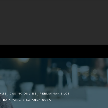
OME
CASINO ONLINE
PERMAINAN SLOT
ERBAIK YANG BISA ANDA COBA