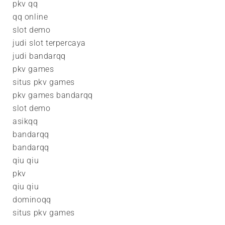
pkv qq
qq online
slot demo
judi slot terpercaya
judi bandarqq
pkv games
situs pkv games
pkv games bandarqq
slot demo
asikqq
bandarqq
bandarqq
qiu qiu
pkv
qiu qiu
dominoqq
situs pkv games