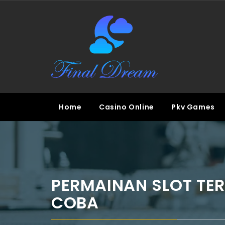
Skip
KUMPULAN SITUS
to
SLOT ONLINE
content
TERPERCAYA
DENGAN FITUR
SERVER PKV GAMES
MAINKAN SLOT ONLINE DENGAN
DUKUNGAN SERVER PKV GAMES ANDAL
Home
Casino Online
Pkv Games
KUMPULAN SITUS SLOT TERPERCAYA
YANG MENAWARKAN BANYAK
KEUNTUNGAN.
PERMAINAN SLOT TER
COBA