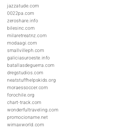
jazzatude.com
0022pa.com
zeroshare.info
bilesinc.com
milaretreatnz.com
modaagi.com
smallvilleph.com
galiciasuroeste.info
batallasdeguerra.com
dregstudios.com
neatstuffhelpskids.org
moraessoccer.com
forochile.org
chart-track.com
wonderfultraveling.com
promocioname.net
wimaxworld.com