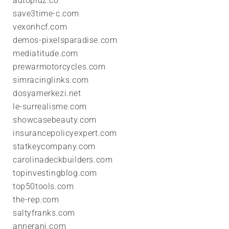
autopluz.co
save3time-c.com
vexonhcf.com
demos-pixelsparadise.com
mediatitude.com
prewarmotorcycles.com
simracinglinks.com
dosyamerkezi.net
le-surrealisme.com
showcasebeauty.com
insurancepolicyexpert.com
statkeycompany.com
carolinadeckbuilders.com
topinvestingblog.com
top50tools.com
the-rep.com
saltyfranks.com
annerani.com