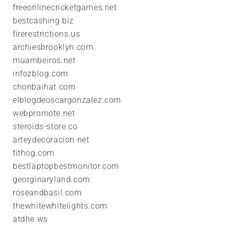
freeonlinecricketgames.net
bestcashing.biz
firerestrictions.us
archiesbrooklyn.com
muambeiros.net
infozblog.com
chonbaihat.com
elblogdeoscargonzalez.com
webpromote.net
steroids-store.co
arteydecoracion.net
fithog.com
bestlaptopbestmonitor.com
georginaryland.com
roseandbasil.com
thewhitewhitelights.com
atdhe.ws