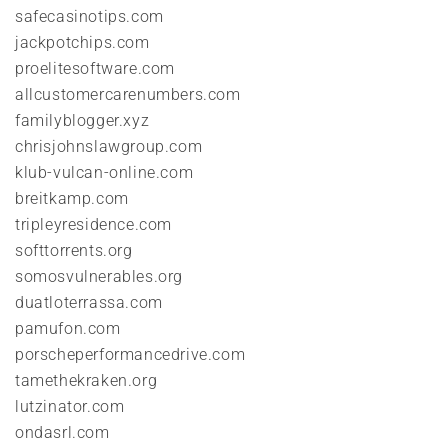
safecasinotips.com
jackpotchips.com
proelitesoftware.com
allcustomercarenumbers.com
familyblogger.xyz
chrisjohnslawgroup.com
klub-vulcan-online.com
breitkamp.com
tripleyresidence.com
softtorrents.org
somosvulnerables.org
duatloterrassa.com
pamufon.com
porscheperformancedrive.com
tamethekraken.org
lutzinator.com
ondasrl.com