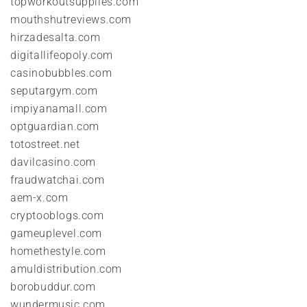
topworkoutsupplies.com
mouthshutreviews.com
hirzadesalta.com
digitallifeopoly.com
casinobubbles.com
seputargym.com
impiyanamall.com
optguardian.com
totostreet.net
davilcasino.com
fraudwatchai.com
aem-x.com
cryptooblogs.com
gameuplevel.com
homethestyle.com
amuldistribution.com
borobuddur.com
wundermusic.com