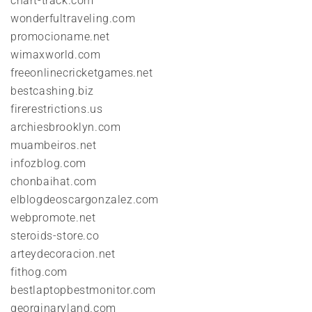
chart-track.com
wonderfultraveling.com
promocioname.net
wimaxworld.com
freeonlinecricketgames.net
bestcashing.biz
firerestrictions.us
archiesbrooklyn.com
muambeiros.net
infozblog.com
chonbaihat.com
elblogdeoscargonzalez.com
webpromote.net
steroids-store.co
arteydecoracion.net
fithog.com
bestlaptopbestmonitor.com
georginaryland.com