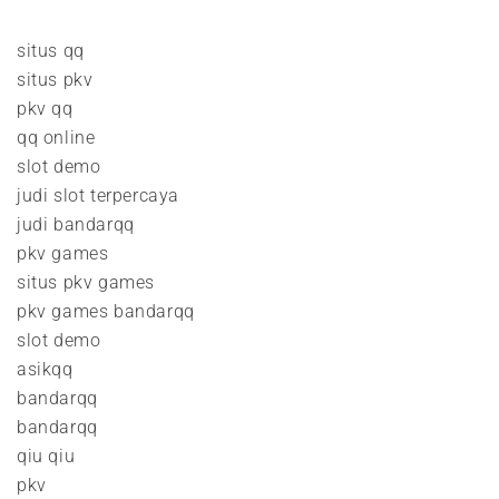
situs qq
situs pkv
pkv qq
qq online
slot demo
judi slot terpercaya
judi bandarqq
pkv games
situs pkv games
pkv games bandarqq
slot demo
asikqq
bandarqq
bandarqq
qiu qiu
pkv