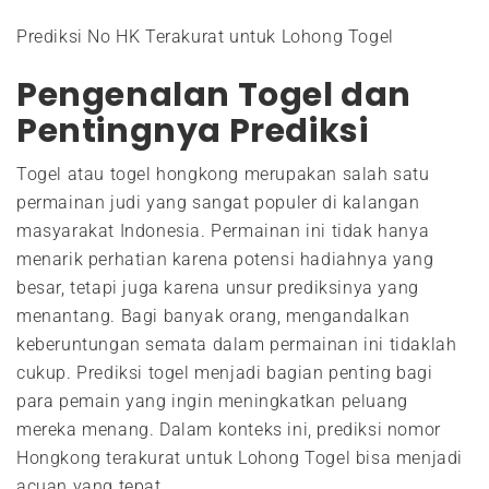
Prediksi No HK Terakurat untuk Lohong Togel
Pengenalan Togel dan
Pentingnya Prediksi
Togel atau togel hongkong merupakan salah satu
permainan judi yang sangat populer di kalangan
masyarakat Indonesia. Permainan ini tidak hanya
menarik perhatian karena potensi hadiahnya yang
besar, tetapi juga karena unsur prediksinya yang
menantang. Bagi banyak orang, mengandalkan
keberuntungan semata dalam permainan ini tidaklah
cukup. Prediksi togel menjadi bagian penting bagi
para pemain yang ingin meningkatkan peluang
mereka menang. Dalam konteks ini, prediksi nomor
Hongkong terakurat untuk Lohong Togel bisa menjadi
acuan yang tepat.