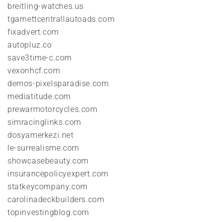
breitling-watches.us
tgarnettcentrallautoads.com
fixadvert.com
autopluz.co
save3time-c.com
vexonhcf.com
demos-pixelsparadise.com
mediatitude.com
prewarmotorcycles.com
simracinglinks.com
dosyamerkezi.net
le-surrealisme.com
showcasebeauty.com
insurancepolicyexpert.com
statkeycompany.com
carolinadeckbuilders.com
topinvestingblog.com