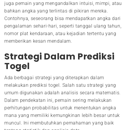
juga pemain yang mengandalkan intuisi, mimpi, atau
bahkan angka yang terlintas di pikiran mereka.
Contohnya, seseorang bisa mendapatkan angka dari
pengalaman sehari-hari, seperti tanggal ulang tahun,
nomor plat kendaraan, atau kejadian tertentu yang
memberikan kesan mendalam.
Strategi Dalam Prediksi
Togel
Ada berbagai strategi yang diterapkan dalam
melakukan prediksi togel. Salah satu strategi yang
umum digunakan adalah analisis secara matematis.
Dalam pendekatan ini, pemain sering melakukan
perhitungan probabilitas untuk menentukan angka
mana yang memiliki kemungkinan lebih besar untuk
muncul. Ini membutuhkan pemahaman yang baik