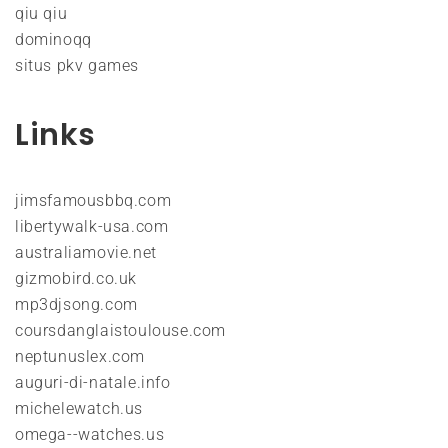
qiu qiu
dominoqq
situs pkv games
Links
jimsfamousbbq.com
libertywalk-usa.com
australiamovie.net
gizmobird.co.uk
mp3djsong.com
coursdanglaistoulouse.com
neptunuslex.com
auguri-di-natale.info
michelewatch.us
omega--watches.us