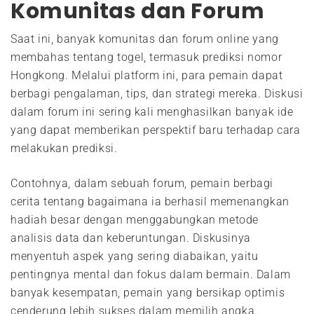
Komunitas dan Forum
Saat ini, banyak komunitas dan forum online yang
membahas tentang togel, termasuk prediksi nomor
Hongkong. Melalui platform ini, para pemain dapat
berbagi pengalaman, tips, dan strategi mereka. Diskusi
dalam forum ini sering kali menghasilkan banyak ide
yang dapat memberikan perspektif baru terhadap cara
melakukan prediksi.
Contohnya, dalam sebuah forum, pemain berbagi
cerita tentang bagaimana ia berhasil memenangkan
hadiah besar dengan menggabungkan metode
analisis data dan keberuntungan. Diskusinya
menyentuh aspek yang sering diabaikan, yaitu
pentingnya mental dan fokus dalam bermain. Dalam
banyak kesempatan, pemain yang bersikap optimis
cenderung lebih sukses dalam memilih angka.