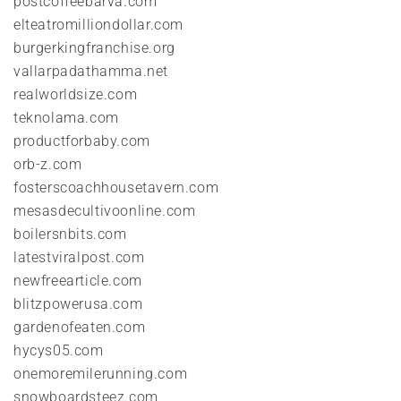
postcoffeebarva.com
elteatromilliondollar.com
burgerkingfranchise.org
vallarpadathamma.net
realworldsize.com
teknolama.com
productforbaby.com
orb-z.com
fosterscoachhousetavern.com
mesasdecultivoonline.com
boilersnbits.com
latestviralpost.com
newfreearticle.com
blitzpowerusa.com
gardenofeaten.com
hycys05.com
onemoremilerunning.com
snowboardsteez.com