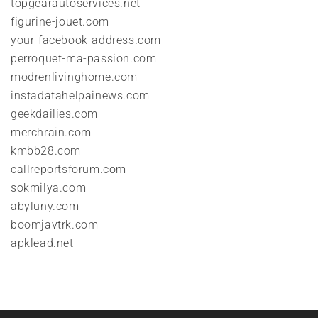
topgearautoservices.net
figurine-jouet.com
your-facebook-address.com
perroquet-ma-passion.com
modrenlivinghome.com
instadatahelpainews.com
geekdailies.com
merchrain.com
kmbb28.com
callreportsforum.com
sokmilya.com
abyluny.com
boomjavtrk.com
apklead.net