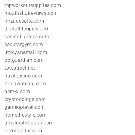
topworkoutsupplies.com
mouthshutreviews.com
hirzadesalta.com
digitallifeopoly.com
casinobubbles.com
seputargym.com
impiyanamall.com
optguardian.com
totostreet.net
davilcasino.com
fraudwatchai.com
aem-x.com
cryptooblogs.com
gameuplevel.com
homethestyle.com
amuldistribution.com
borobuddur.com