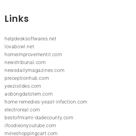
Links
helpdesksoftwares.net
lovabowl.net
homeimprovementit.com
newstribunal.com
newsdailymagazines.com
preceptionhub.com
yeezislides.com
aobongdatotem.com
home-remedies-yeast-infection.com
electroreal.com
bestofmiami-dadecounty.com
ifoodieonyoutube.com
mineshoppingcart.com