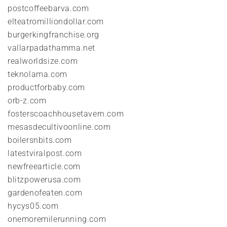
postcoffeebarva.com
elteatromilliondollar.com
burgerkingfranchise.org
vallarpadathamma.net
realworldsize.com
teknolama.com
productforbaby.com
orb-z.com
fosterscoachhousetavern.com
mesasdecultivoonline.com
boilersnbits.com
latestviralpost.com
newfreearticle.com
blitzpowerusa.com
gardenofeaten.com
hycys05.com
onemoremilerunning.com