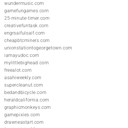
wundermusic.com
gamefungames.com
25-minute-timer.com
creativefuntask.com
engrsaifulsaif.com
cheapbtcminers.com
unionstationtogeorgetown.com
iamayudoc.com
mylittlebighead.com
freealot.com
asahiweekly.com
supercleanut.com
bedandbicycle.com
heraldcalifornia.com
graphicmonkeys.com
gamepixies.com
drawneastart.com