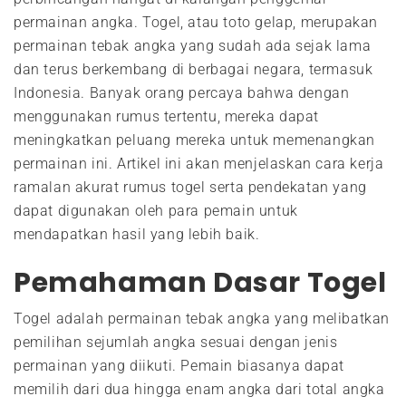
permainan angka. Togel, atau toto gelap, merupakan
permainan tebak angka yang sudah ada sejak lama
dan terus berkembang di berbagai negara, termasuk
Indonesia. Banyak orang percaya bahwa dengan
menggunakan rumus tertentu, mereka dapat
meningkatkan peluang mereka untuk memenangkan
permainan ini. Artikel ini akan menjelaskan cara kerja
ramalan akurat rumus togel serta pendekatan yang
dapat digunakan oleh para pemain untuk
mendapatkan hasil yang lebih baik.
Pemahaman Dasar Togel
Togel adalah permainan tebak angka yang melibatkan
pemilihan sejumlah angka sesuai dengan jenis
permainan yang diikuti. Pemain biasanya dapat
memilih dari dua hingga enam angka dari total angka