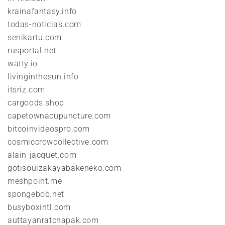
krainafantasy.info
todas-noticias.com
senikartu.com
rusportal.net
watty.io
livinginthesun.info
itsriz.com
cargoods.shop
capetownacupuncture.com
bitcoinvideospro.com
cosmiccrowcollective.com
alain-jacquet.com
gotisouizakayabakeneko.com
meshpoint.me
spongebob.net
busyboxintl.com
auttayanratchapak.com