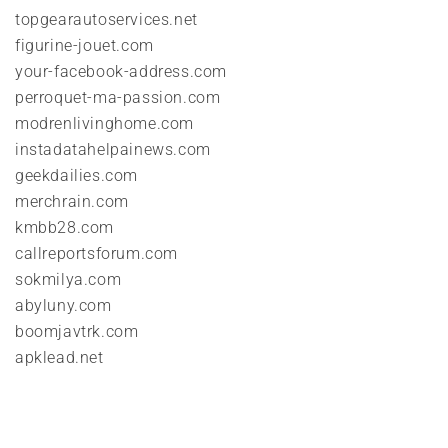
topgearautoservices.net
figurine-jouet.com
your-facebook-address.com
perroquet-ma-passion.com
modrenlivinghome.com
instadatahelpainews.com
geekdailies.com
merchrain.com
kmbb28.com
callreportsforum.com
sokmilya.com
abyluny.com
boomjavtrk.com
apklead.net