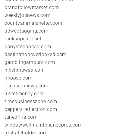
brandfollowmarket.com
weeklyjobnews.com
countyanimalshelter.com
adwebtagging.com
ranksuperior.net
babystepahead.com
destinationoverlooked.com
gamblingamount.com
hillclimbwax.com
hnopse.com
occasionnews.com
lustofmoney.com
timebusinesszone.com
peppers-reflection.com
tuneoflife.com
windowwellmaintenancepros.com
affiliateholder.com