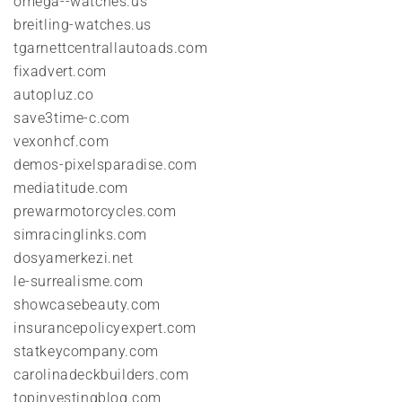
omega--watches.us
breitling-watches.us
tgarnettcentrallautoads.com
fixadvert.com
autopluz.co
save3time-c.com
vexonhcf.com
demos-pixelsparadise.com
mediatitude.com
prewarmotorcycles.com
simracinglinks.com
dosyamerkezi.net
le-surrealisme.com
showcasebeauty.com
insurancepolicyexpert.com
statkeycompany.com
carolinadeckbuilders.com
topinvestingblog.com