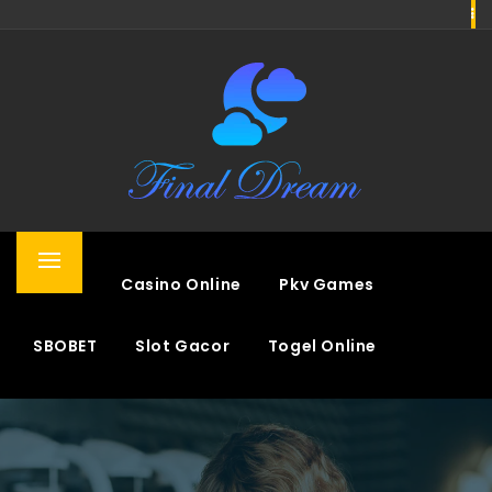
Skip
to
KUMPULAN SITUS SLOT
content
ONLINE TERPERCAYA
DENGAN FITUR SERVER
PKV GAMES
MAINKAN SLOT ONLINE DENGAN DUKUNGAN
SERVER PKV GAMES ANDAL DI KUMPULAN SITUS
SLOT TERPERCAYA YANG MENAWARKAN BANYAK
Primary
Home
Casino Online
Pkv Games
Menu
KEUNTUNGAN.
SBOBET
Slot Gacor
Togel Online