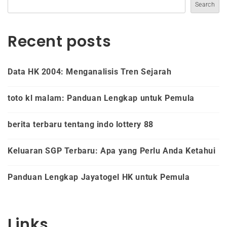
Search
Recent posts
Data HK 2004: Menganalisis Tren Sejarah
toto kl malam: Panduan Lengkap untuk Pemula
berita terbaru tentang indo lottery 88
Keluaran SGP Terbaru: Apa yang Perlu Anda Ketahui
Panduan Lengkap Jayatogel HK untuk Pemula
Links