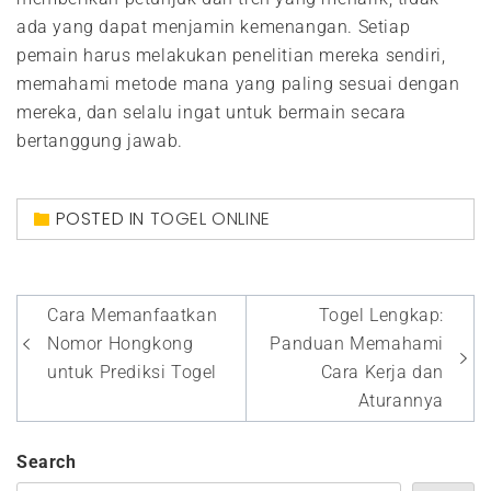
ada yang dapat menjamin kemenangan. Setiap
pemain harus melakukan penelitian mereka sendiri,
memahami metode mana yang paling sesuai dengan
mereka, dan selalu ingat untuk bermain secara
bertanggung jawab.
POSTED IN
TOGEL ONLINE
Post
Cara Memanfaatkan
Togel Lengkap:
navigation
Nomor Hongkong
Panduan Memahami
untuk Prediksi Togel
Cara Kerja dan
Aturannya
Search