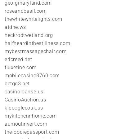
georginaryland.com
roseandbasil.com
thewhitewhitelights.com
atdhe.ws
heckrodtwetland.org
halfheardinthestillness.com
mybestmassagechair.com
ericreed.net
fluxetine.com
mobilecasino8760.com
betqq3.net
casinoloans5.us
CasinoAuction.us
kipooglecouk.us
mykitchennhome.com
aumoulinvert.com
thefoodiepassport.com