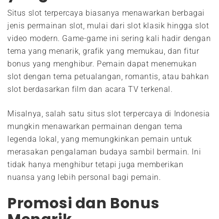
Situs slot terpercaya biasanya menawarkan berbagai
jenis permainan slot, mulai dari slot klasik hingga slot
video modern. Game-game ini sering kali hadir dengan
tema yang menarik, grafik yang memukau, dan fitur
bonus yang menghibur. Pemain dapat menemukan
slot dengan tema petualangan, romantis, atau bahkan
slot berdasarkan film dan acara TV terkenal.
Misalnya, salah satu situs slot terpercaya di Indonesia
mungkin menawarkan permainan dengan tema
legenda lokal, yang memungkinkan pemain untuk
merasakan pengalaman budaya sambil bermain. Ini
tidak hanya menghibur tetapi juga memberikan
nuansa yang lebih personal bagi pemain.
Promosi dan Bonus