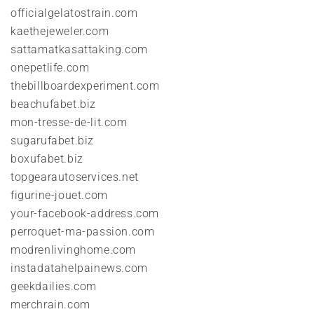
officialgelatostrain.com
kaethejeweler.com
sattamatkasattaking.com
onepetlife.com
thebillboardexperiment.com
beachufabet.biz
mon-tresse-de-lit.com
sugarufabet.biz
boxufabet.biz
topgearautoservices.net
figurine-jouet.com
your-facebook-address.com
perroquet-ma-passion.com
modrenlivinghome.com
instadatahelpainews.com
geekdailies.com
merchrain.com