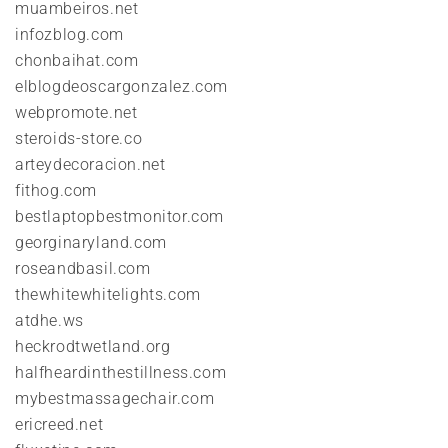
muambeiros.net
infozblog.com
chonbaihat.com
elblogdeoscargonzalez.com
webpromote.net
steroids-store.co
arteydecoracion.net
fithog.com
bestlaptopbestmonitor.com
georginaryland.com
roseandbasil.com
thewhitewhitelights.com
atdhe.ws
heckrodtwetland.org
halfheardinthestillness.com
mybestmassagechair.com
ericreed.net