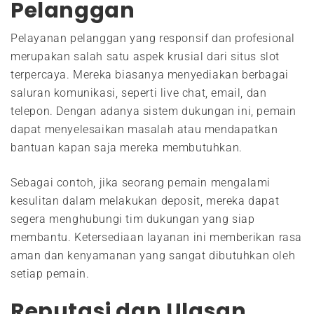
Pelanggan
Pelayanan pelanggan yang responsif dan profesional
merupakan salah satu aspek krusial dari situs slot
terpercaya. Mereka biasanya menyediakan berbagai
saluran komunikasi, seperti live chat, email, dan
telepon. Dengan adanya sistem dukungan ini, pemain
dapat menyelesaikan masalah atau mendapatkan
bantuan kapan saja mereka membutuhkan.
Sebagai contoh, jika seorang pemain mengalami
kesulitan dalam melakukan deposit, mereka dapat
segera menghubungi tim dukungan yang siap
membantu. Ketersediaan layanan ini memberikan rasa
aman dan kenyamanan yang sangat dibutuhkan oleh
setiap pemain.
Reputasi dan Ulasan