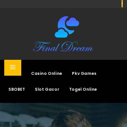
Skip
to
KUMPULAN SITUS SLOT
content
ONLINE TERPERCAYA
DENGAN FITUR SERVER
PKV GAMES
MAINKAN SLOT ONLINE DENGAN DUKUNGAN
SERVER PKV GAMES ANDAL DI KUMPULAN SITUS
SLOT TERPERCAYA YANG MENAWARKAN BANYAK
Primary
Home
Casino Online
Pkv Games
Menu
KEUNTUNGAN.
SBOBET
Slot Gacor
Togel Online