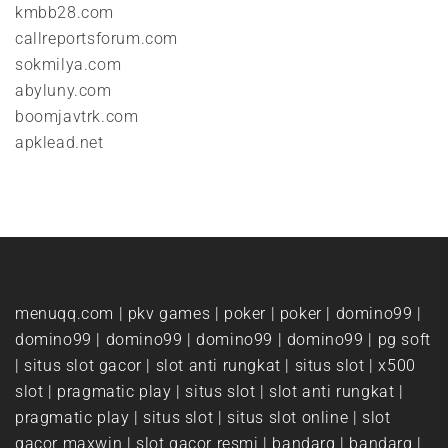
kmbb28.com
callreportsforum.com
sokmilya.com
abyluny.com
boomjavtrk.com
apklead.net
menuqq.com
|
pkv games
|
poker
|
poker
|
domino99
|
domino99
|
domino99
|
domino99
|
domino99
|
pg soft
|
situs slot gacor
|
slot anti rungkat
|
situs slot
|
x500
slot
|
pragmatic play
|
situs slot
|
slot anti rungkat
|
pragmatic play
|
situs slot
|
situs slot online
|
slot
gacor maxwin
|
slot gacor resmi
|
bandarq
|
bandarq
|