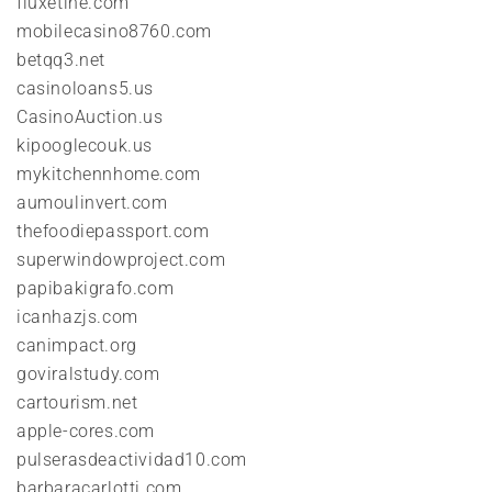
fluxetine.com
mobilecasino8760.com
betqq3.net
casinoloans5.us
CasinoAuction.us
kipooglecouk.us
mykitchennhome.com
aumoulinvert.com
thefoodiepassport.com
superwindowproject.com
papibakigrafo.com
icanhazjs.com
canimpact.org
goviralstudy.com
cartourism.net
apple-cores.com
pulserasdeactividad10.com
barbaracarlotti.com