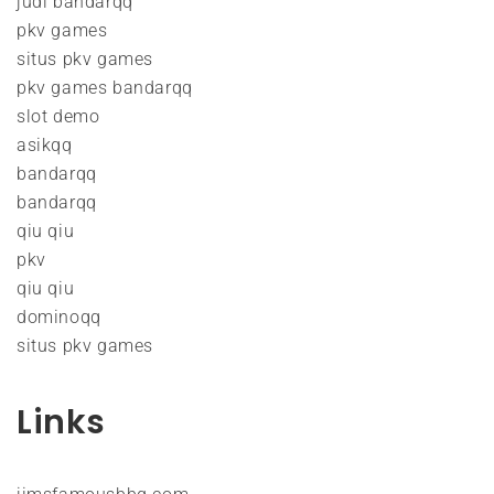
judi bandarqq
pkv games
situs pkv games
pkv games bandarqq
slot demo
asikqq
bandarqq
bandarqq
qiu qiu
pkv
qiu qiu
dominoqq
situs pkv games
Links