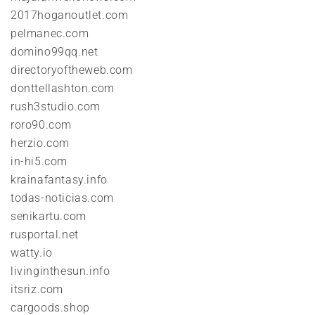
2017hoganoutlet.com
pelmanec.com
domino99qq.net
directoryoftheweb.com
donttellashton.com
rush3studio.com
roro90.com
herzio.com
in-hi5.com
krainafantasy.info
todas-noticias.com
senikartu.com
rusportal.net
watty.io
livinginthesun.info
itsriz.com
cargoods.shop