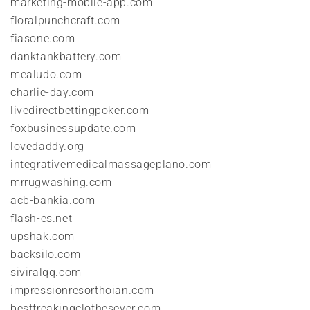
marketing-mobile-app.com
floralpunchcraft.com
fiasone.com
danktankbattery.com
mealudo.com
charlie-day.com
livedirectbettingpoker.com
foxbusinessupdate.com
lovedaddy.org
integrativemedicalmassageplano.com
mrrugwashing.com
acb-bankia.com
flash-es.net
upshak.com
backsilo.com
siviralqq.com
impressionresorthoian.com
bestfreakingclothesever.com