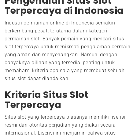
Pengenalan Situs Slot
Terpercaya di Indonesia
Industri permainan online di Indonesia semakin
berkembang pesat, terutama dalam kategori
permainan slot. Banyak pemain yang mencari situs
slot terpercaya untuk menikmati pengalaman bermain
yang aman dan menyenangkan. Namun, dengan
banyaknya pilihan yang tersedia, penting untuk
memahami kriteria apa saja yang membuat sebuah
situs slot dapat diandalkan.
Kriteria Situs Slot
Terpercaya
Situs slot yang terpercaya biasanya memiliki lisensi
resmi dari otoritas perjudian yang diakui secara
internasional. Lisensi ini menjamin bahwa situs