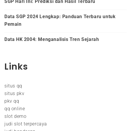
SGP Hari Ini: Prediksi dan Hasil Terbaru
Data SGP 2024 Lengkap: Panduan Terbaru untuk
Pemain
Data HK 2004: Menganalisis Tren Sejarah
Links
situs qq
situs pkv
pkv qq
qq online
slot demo
judi slot terpercaya