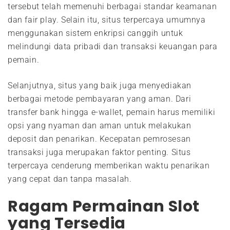
tersebut telah memenuhi berbagai standar keamanan
dan fair play. Selain itu, situs terpercaya umumnya
menggunakan sistem enkripsi canggih untuk
melindungi data pribadi dan transaksi keuangan para
pemain.
Selanjutnya, situs yang baik juga menyediakan
berbagai metode pembayaran yang aman. Dari
transfer bank hingga e-wallet, pemain harus memiliki
opsi yang nyaman dan aman untuk melakukan
deposit dan penarikan. Kecepatan pemrosesan
transaksi juga merupakan faktor penting. Situs
terpercaya cenderung memberikan waktu penarikan
yang cepat dan tanpa masalah.
Ragam Permainan Slot
yang Tersedia