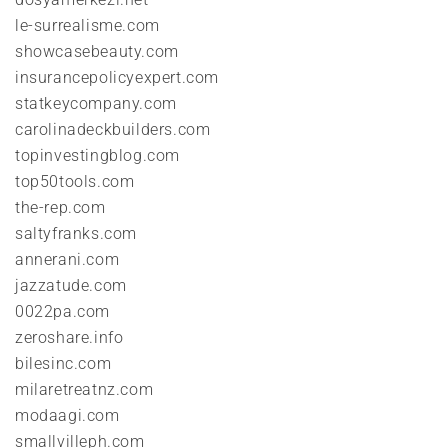
le-surrealisme.com
showcasebeauty.com
insurancepolicyexpert.com
statkeycompany.com
carolinadeckbuilders.com
topinvestingblog.com
top50tools.com
the-rep.com
saltyfranks.com
annerani.com
jazzatude.com
0022pa.com
zeroshare.info
bilesinc.com
milaretreatnz.com
modaagi.com
smallvilleph.com