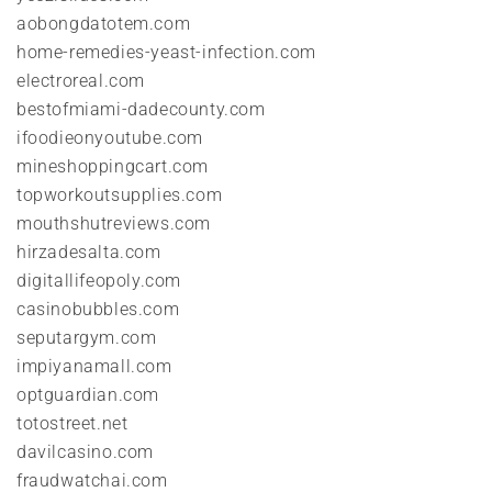
aobongdatotem.com
home-remedies-yeast-infection.com
electroreal.com
bestofmiami-dadecounty.com
ifoodieonyoutube.com
mineshoppingcart.com
topworkoutsupplies.com
mouthshutreviews.com
hirzadesalta.com
digitallifeopoly.com
casinobubbles.com
seputargym.com
impiyanamall.com
optguardian.com
totostreet.net
davilcasino.com
fraudwatchai.com