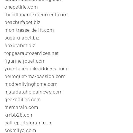
onepetlife.com
thebillboardexperiment.com
beachufabet.biz
mon-tresse-de-lit.com
sugarufabet.biz
boxufabet.biz
topgearautoservices.net
figurine-jouet.com
your-facebook-address.com
perroquet-ma-passion.com
modrenlivinghome.com
instadatahelpainews.com
geekdailies.com
merchrain.com
kmbb28.com
callreportsforum.com
sokmilya.com