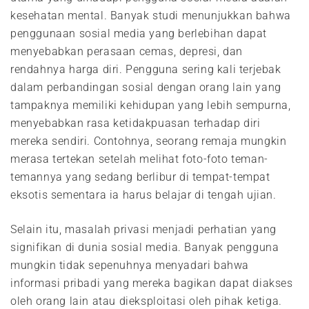
kesehatan mental. Banyak studi menunjukkan bahwa
penggunaan sosial media yang berlebihan dapat
menyebabkan perasaan cemas, depresi, dan
rendahnya harga diri. Pengguna sering kali terjebak
dalam perbandingan sosial dengan orang lain yang
tampaknya memiliki kehidupan yang lebih sempurna,
menyebabkan rasa ketidakpuasan terhadap diri
mereka sendiri. Contohnya, seorang remaja mungkin
merasa tertekan setelah melihat foto-foto teman-
temannya yang sedang berlibur di tempat-tempat
eksotis sementara ia harus belajar di tengah ujian.
Selain itu, masalah privasi menjadi perhatian yang
signifikan di dunia sosial media. Banyak pengguna
mungkin tidak sepenuhnya menyadari bahwa
informasi pribadi yang mereka bagikan dapat diakses
oleh orang lain atau dieksploitasi oleh pihak ketiga.