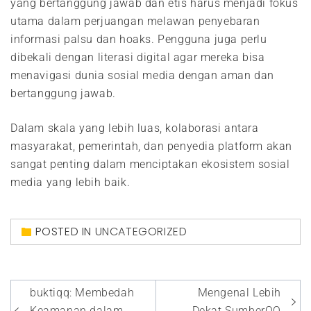
yang bertanggung jawab dan etis harus menjadi fokus
utama dalam perjuangan melawan penyebaran
informasi palsu dan hoaks. Pengguna juga perlu
dibekali dengan literasi digital agar mereka bisa
menavigasi dunia sosial media dengan aman dan
bertanggung jawab.
Dalam skala yang lebih luas, kolaborasi antara
masyarakat, pemerintah, dan penyedia platform akan
sangat penting dalam menciptakan ekosistem sosial
media yang lebih baik.
POSTED IN
UNCATEGORIZED
Post
buktiqq: Membedah
Mengenal Lebih
Keamanan dalam
Dekat SumberQQ