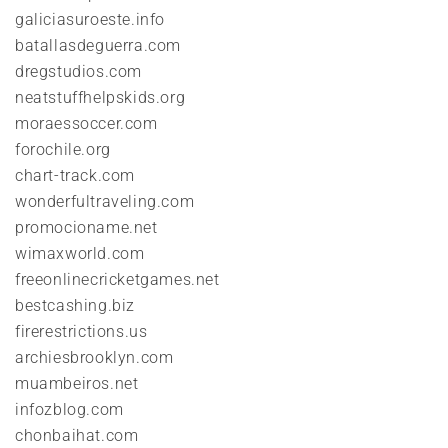
galiciasuroeste.info
batallasdeguerra.com
dregstudios.com
neatstuffhelpskids.org
moraessoccer.com
forochile.org
chart-track.com
wonderfultraveling.com
promocioname.net
wimaxworld.com
freeonlinecricketgames.net
bestcashing.biz
firerestrictions.us
archiesbrooklyn.com
muambeiros.net
infozblog.com
chonbaihat.com