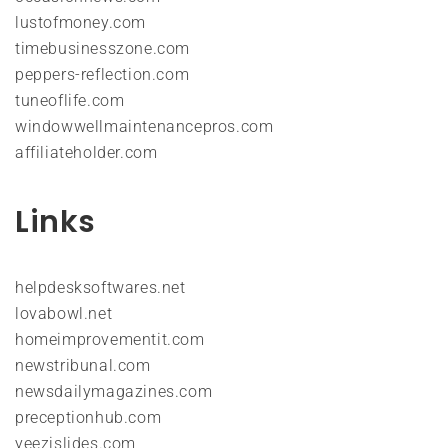
lustofmoney.com
timebusinesszone.com
peppers-reflection.com
tuneoflife.com
windowwellmaintenancepros.com
affiliateholder.com
Links
helpdesksoftwares.net
lovabowl.net
homeimprovementit.com
newstribunal.com
newsdailymagazines.com
preceptionhub.com
yeezislides.com