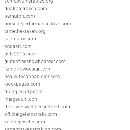
somosvulnerables.org
duatloterrassa.com
pamufon.com
porscheperformancedrive.com
tamethekraken.org
lutzinator.com
ondasrl.com
blife2016.com
glutenfreesnowboarder.com
lizmorrowdesign.com
healwithcannabidiol.com
kioskpages.com
trianglecurry.com
imagedum.com
thetowerswellnessretreat.com
officialgelatostrain.com
kaethejeweler.com
sattamatkasattaking.com