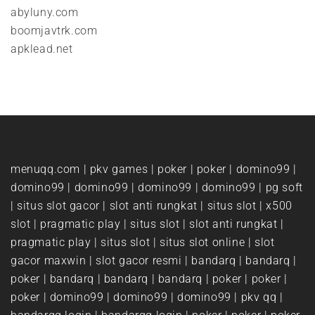
abyluny.com
boomjavtrk.com
apklead.net
menuqq.com
|
pkv games
|
poker
|
poker
|
domino99
|
domino99
|
domino99
|
domino99
|
domino99
|
pg soft
|
situs slot gacor
|
slot anti rungkat
|
situs slot
|
x500
slot
|
pragmatic play
|
situs slot
|
slot anti rungkat
|
pragmatic play
|
situs slot
|
situs slot online
|
slot
gacor maxwin
|
slot gacor resmi
|
bandarq
|
bandarq
|
poker
|
bandarq
|
bandarq
|
bandarq
|
poker
|
poker
|
poker
|
domino99
|
domino99
|
domino99
|
pkv qq
|