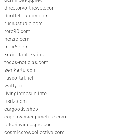
domino99qq.net
directoryoftheweb.com
donttellashton.com
rush3studio.com
roro90.com
herzio.com
in-hi5.com
krainafantasy.info
todas-noticias.com
senikartu.com
rusportal.net
watty.io
livinginthesun.info
itsriz.com
cargoods.shop
capetownacupuncture.com
bitcoinvideospro.com
cosmiccrowcollective.com