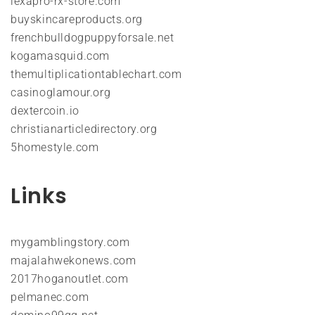
lexapro-rx-store.com
buyskincareproducts.org
frenchbulldogpuppyforsale.net
kogamasquid.com
themultiplicationtablechart.com
casinoglamour.org
dextercoin.io
christianarticledirectory.org
5homestyle.com
Links
mygamblingstory.com
majalahwekonews.com
2017hoganoutlet.com
pelmanec.com