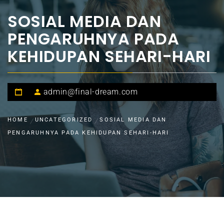
SOSIAL MEDIA DAN
PENGARUHNYA PADA
KEHIDUPAN SEHARI-HARI
admin@final-dream.com
HOME
UNCATEGORIZED
SOSIAL MEDIA DAN
PENGARUHNYA PADA KEHIDUPAN SEHARI-HARI