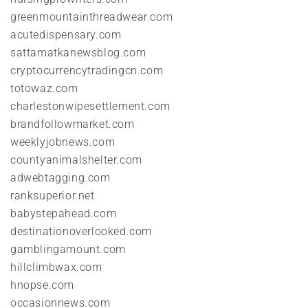
greenmountainthreadwear.com
acutedispensary.com
sattamatkanewsblog.com
cryptocurrencytradingcn.com
totowaz.com
charlestonwipesettlement.com
brandfollowmarket.com
weeklyjobnews.com
countyanimalshelter.com
adwebtagging.com
ranksuperior.net
babystepahead.com
destinationoverlooked.com
gamblingamount.com
hillclimbwax.com
hnopse.com
occasionnews.com