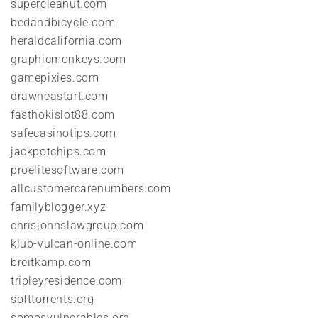
supercleanut.com
bedandbicycle.com
heraldcalifornia.com
graphicmonkeys.com
gamepixies.com
drawneastart.com
fasthokislot88.com
safecasinotips.com
jackpotchips.com
proelitesoftware.com
allcustomercarenumbers.com
familyblogger.xyz
chrisjohnslawgroup.com
klub-vulcan-online.com
breitkamp.com
tripleyresidence.com
softtorrents.org
somosvulnerables.org