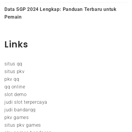
Data SGP 2024 Lengkap: Panduan Terbaru untuk
Pemain
Links
situs qq
situs pkv
pkv qq
qq online
slot demo
judi slot terpercaya
judi bandarqq
pkv games
situs pkv games