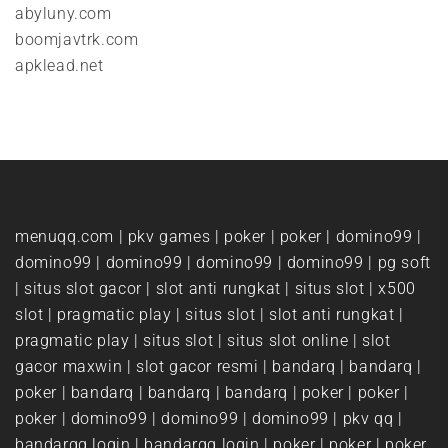
abyluny.com
boomjavtrk.com
apklead.net
menuqq.com
|
pkv games
|
poker
|
poker
|
domino99
|
domino99
|
domino99
|
domino99
|
domino99
|
pg soft
|
situs slot gacor
|
slot anti rungkat
|
situs slot
|
x500
slot
|
pragmatic play
|
situs slot
|
slot anti rungkat
|
pragmatic play
|
situs slot
|
situs slot online
|
slot
gacor maxwin
|
slot gacor resmi
|
bandarq
|
bandarq
|
poker
|
bandarq
|
bandarq
|
bandarq
|
poker
|
poker
|
poker
|
domino99
|
domino99
|
domino99
|
pkv qq
|
bandarqq login
|
bandarqq login
|
poker
|
poker
|
poker