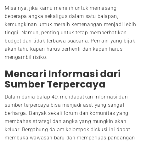
Misalnya, jika kamu memilih untuk memasang
beberapa angka sekaligus dalam satu balapan,
kemungkinan untuk meraih kemenangan menjadi lebih
tinggi. Namun, penting untuk tetap memperhatikan
budget dan tidak terbawa suasana. Pemain yang bijak
akan tahu kapan harus berhenti dan kapan harus
mengambil risiko.
Mencari Informasi dari
Sumber Terpercaya
Dalam dunia balap 4D, mendapatkan informasi dari
sumber terpercaya bisa menjadi aset yang sangat
berharga. Banyak sekali forum dan komunitas yang
membahas strategi dan angka yang mungkin akan
keluar. Bergabung dalam kelompok diskusi ini dapat
membuka wawasan baru dan memperluas pandangan