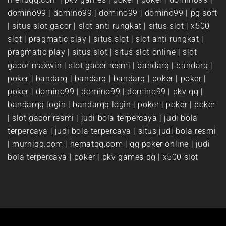
domino99
|
domino99
|
domino99
|
domino99
|
pg soft
|
situs slot gacor
|
slot anti rungkat
|
situs slot
|
x500
slot
|
pragmatic play
|
situs slot
|
slot anti rungkat
|
pragmatic play
|
situs slot
|
situs slot online
|
slot
gacor maxwin
|
slot gacor resmi
|
bandarq
|
bandarq
|
poker
|
bandarq
|
bandarq
|
bandarq
|
poker
|
poker
|
poker
|
domino99
|
domino99
|
domino99
|
pkv qq
|
bandarqq login
|
bandarqq login
|
poker
|
poker
|
poker
|
slot gacor resmi
|
judi bola terpercaya
|
judi bola
terpercaya
|
judi bola terpercaya
|
situs judi bola resmi
|
murniqq.com
|
hematqq.com
|
qq poker online
|
judi
bola terpercaya
|
poker
|
pkv games qq
|
x500 slot