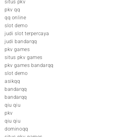
situs pkv
pkv qq
qq online
slot demo
judi slot terpercaya
judi bandarqq
pkv games
situs pkv games
pkv games bandarqq
slot demo
asikqq
bandarqq
bandarqq
qiu qiu
pkv
qiu qiu
dominoqq
situs pkv games