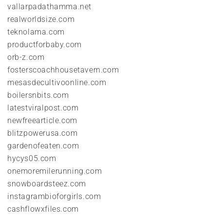
vallarpadathamma.net
realworldsize.com
teknolama.com
productforbaby.com
orb-z.com
fosterscoachhousetavern.com
mesasdecultivoonline.com
boilersnbits.com
latestviralpost.com
newfreearticle.com
blitzpowerusa.com
gardenofeaten.com
hycys05.com
onemoremilerunning.com
snowboardsteez.com
instagrambioforgirls.com
cashflowxfiles.com