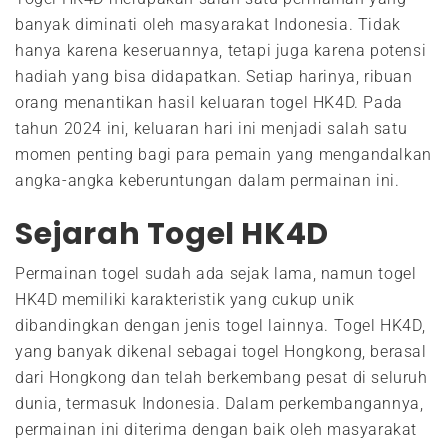
banyak diminati oleh masyarakat Indonesia. Tidak
hanya karena keseruannya, tetapi juga karena potensi
hadiah yang bisa didapatkan. Setiap harinya, ribuan
orang menantikan hasil keluaran togel HK4D. Pada
tahun 2024 ini, keluaran hari ini menjadi salah satu
momen penting bagi para pemain yang mengandalkan
angka-angka keberuntungan dalam permainan ini.
Sejarah Togel HK4D
Permainan togel sudah ada sejak lama, namun togel
HK4D memiliki karakteristik yang cukup unik
dibandingkan dengan jenis togel lainnya. Togel HK4D,
yang banyak dikenal sebagai togel Hongkong, berasal
dari Hongkong dan telah berkembang pesat di seluruh
dunia, termasuk Indonesia. Dalam perkembangannya,
permainan ini diterima dengan baik oleh masyarakat