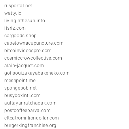
rusportal.net
watty.io
livinginthesun.info
itsriz.com
cargoods.shop
capetownacupuncture.com
bitcoinvideospro.com
cosmiccrowcollective.com
alain-jacquet.com
gotisouizakayabakeneko.com
meshpoint.me
spongebob.net
busyboxintl.com
auttayanratchapak.com
postcoffeebarva.com
elteatromilliondollar.com
burgerkingfranchise.org