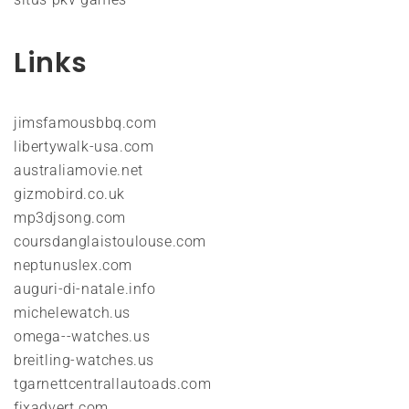
Links
jimsfamousbbq.com
libertywalk-usa.com
australiamovie.net
gizmobird.co.uk
mp3djsong.com
coursdanglaistoulouse.com
neptunuslex.com
auguri-di-natale.info
michelewatch.us
omega--watches.us
breitling-watches.us
tgarnettcentrallautoads.com
fixadvert.com