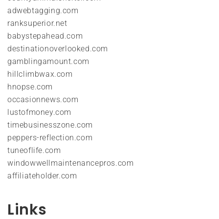
adwebtagging.com
ranksuperior.net
babystepahead.com
destinationoverlooked.com
gamblingamount.com
hillclimbwax.com
hnopse.com
occasionnews.com
lustofmoney.com
timebusinesszone.com
peppers-reflection.com
tuneoflife.com
windowwellmaintenancepros.com
affiliateholder.com
Links