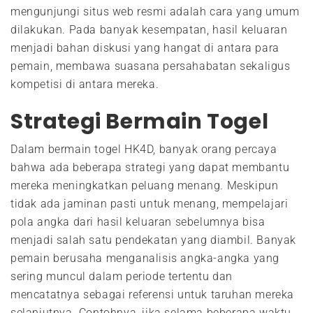
mengunjungi situs web resmi adalah cara yang umum
dilakukan. Pada banyak kesempatan, hasil keluaran
menjadi bahan diskusi yang hangat di antara para
pemain, membawa suasana persahabatan sekaligus
kompetisi di antara mereka.
Strategi Bermain Togel
Dalam bermain togel HK4D, banyak orang percaya
bahwa ada beberapa strategi yang dapat membantu
mereka meningkatkan peluang menang. Meskipun
tidak ada jaminan pasti untuk menang, mempelajari
pola angka dari hasil keluaran sebelumnya bisa
menjadi salah satu pendekatan yang diambil. Banyak
pemain berusaha menganalisis angka-angka yang
sering muncul dalam periode tertentu dan
mencatatnya sebagai referensi untuk taruhan mereka
selanjutnya. Contohnya, jika selama beberapa waktu