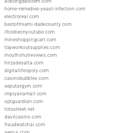
aobongdatotem.com
home-remedies-yeast-infection.com
electroreal.com
bestofmiami-dadecounty.com
ifoodieonyoutube.com
mineshoppingcart.com
topworkoutsupplies.com
mouthshutreviews.com
hirzadesalta.com
digitallifeopoly.com
casinobubbles.com
seputargym.com
impiyanamall.com
optguardian.com
totostreet.net
davilcasino.com
fraudwatchai.com
aem-x.com