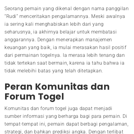
Seorang pemain yang dikenal dengan nama panggilan
“Rudi” menceritakan pengalamannya. Meski awalnya
ia sering kali menghabiskan lebih dari yang
seharusnya, ia akhirnya belajar untuk membatasi
anggarannya. Dengan menerapkan manajemen
keuangan yang baik, ia mulai merasakan hasil positif
dari permainan togelnya. Ia merasa lebih tenang dan
tidak tertekan saat bermain, karena ia tahu bahwa ia
tidak melebihi batas yang telah ditetapkan.
Peran Komunitas dan
Forum Togel
Komunitas dan forum togel juga dapat menjadi
sumber informasi yang berharga bagi para pemain. Di
tempat-tempat ini, pemain dapat berbagi pengalaman,
strategi, dan bahkan prediksi angka. Dengan terlibat