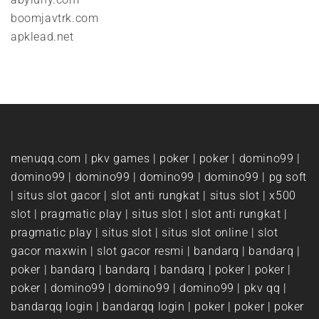
boomjavtrk.com
apklead.net
menuqq.com
|
pkv games
|
poker
|
poker
|
domino99
|
domino99
|
domino99
|
domino99
|
domino99
|
pg soft
|
situs slot gacor
|
slot anti rungkat
|
situs slot
|
x500
slot
|
pragmatic play
|
situs slot
|
slot anti rungkat
|
pragmatic play
|
situs slot
|
situs slot online
|
slot
gacor maxwin
|
slot gacor resmi
|
bandarq
|
bandarq
|
poker
|
bandarq
|
bandarq
|
bandarq
|
poker
|
poker
|
poker
|
domino99
|
domino99
|
domino99
|
pkv qq
|
bandarqq login
|
bandarqq login
|
poker
|
poker
|
poker