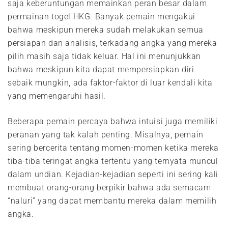
saja keberuntungan memainkan peran besar dalam
permainan togel HKG. Banyak pemain mengakui
bahwa meskipun mereka sudah melakukan semua
persiapan dan analisis, terkadang angka yang mereka
pilih masih saja tidak keluar. Hal ini menunjukkan
bahwa meskipun kita dapat mempersiapkan diri
sebaik mungkin, ada faktor-faktor di luar kendali kita
yang memengaruhi hasil.
Beberapa pemain percaya bahwa intuisi juga memiliki
peranan yang tak kalah penting. Misalnya, pemain
sering bercerita tentang momen-momen ketika mereka
tiba-tiba teringat angka tertentu yang ternyata muncul
dalam undian. Kejadian-kejadian seperti ini sering kali
membuat orang-orang berpikir bahwa ada semacam
“naluri” yang dapat membantu mereka dalam memilih
angka.