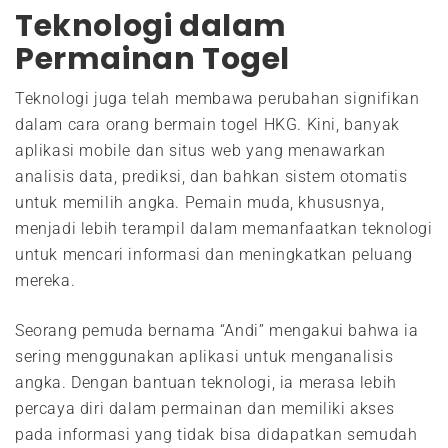
Teknologi dalam
Permainan Togel
Teknologi juga telah membawa perubahan signifikan
dalam cara orang bermain togel HKG. Kini, banyak
aplikasi mobile dan situs web yang menawarkan
analisis data, prediksi, dan bahkan sistem otomatis
untuk memilih angka. Pemain muda, khususnya,
menjadi lebih terampil dalam memanfaatkan teknologi
untuk mencari informasi dan meningkatkan peluang
mereka.
Seorang pemuda bernama “Andi” mengakui bahwa ia
sering menggunakan aplikasi untuk menganalisis
angka. Dengan bantuan teknologi, ia merasa lebih
percaya diri dalam permainan dan memiliki akses
pada informasi yang tidak bisa didapatkan semudah