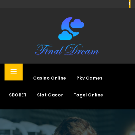
Skip
to
KUMPULAN SITUS SLOT
content
ONLINE TERPERCAYA
DENGAN FITUR SERVER
PKV GAMES
MAINKAN SLOT ONLINE DENGAN DUKUNGAN
SERVER PKV GAMES ANDAL DI KUMPULAN SITUS
SLOT TERPERCAYA YANG MENAWARKAN BANYAK
Primary
Home
Casino Online
Pkv Games
Menu
KEUNTUNGAN.
SBOBET
Slot Gacor
Togel Online