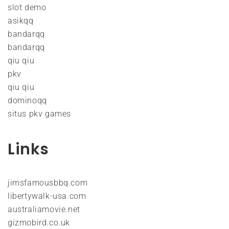
slot demo
asikqq
bandarqq
bandarqq
qiu qiu
pkv
qiu qiu
dominoqq
situs pkv games
Links
jimsfamousbbq.com
libertywalk-usa.com
australiamovie.net
gizmobird.co.uk