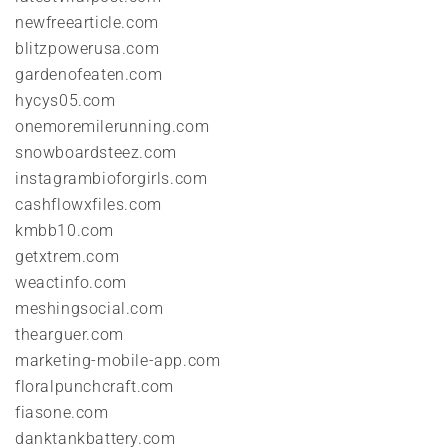
newfreearticle.com
blitzpowerusa.com
gardenofeaten.com
hycys05.com
onemoremilerunning.com
snowboardsteez.com
instagrambioforgirls.com
cashflowxfiles.com
kmbb10.com
getxtrem.com
weactinfo.com
meshingsocial.com
thearguer.com
marketing-mobile-app.com
floralpunchcraft.com
fiasone.com
danktankbattery.com