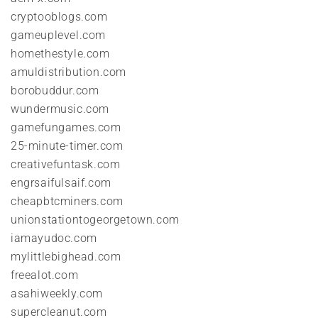
cryptooblogs.com
gameuplevel.com
homethestyle.com
amuldistribution.com
borobuddur.com
wundermusic.com
gamefungames.com
25-minute-timer.com
creativefuntask.com
engrsaifulsaif.com
cheapbtcminers.com
unionstationtogeorgetown.com
iamayudoc.com
mylittlebighead.com
freealot.com
asahiweekly.com
supercleanut.com