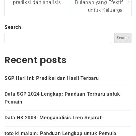
navigation
prediksi dan analisis
Bulanan yang Efektif
untuk Keluarga
Search
Search
Recent posts
SGP Hari Ini: Prediksi dan Hasil Terbaru
Data SGP 2024 Lengkap: Panduan Terbaru untuk
Pemain
Data HK 2004: Menganalisis Tren Sejarah
toto kl malam: Panduan Lengkap untuk Pemula