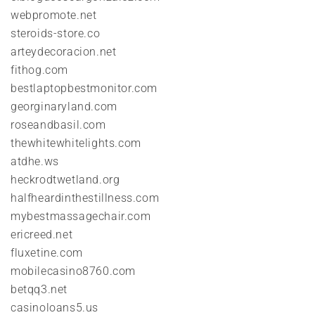
webpromote.net
steroids-store.co
arteydecoracion.net
fithog.com
bestlaptopbestmonitor.com
georginaryland.com
roseandbasil.com
thewhitewhitelights.com
atdhe.ws
heckrodtwetland.org
halfheardinthestillness.com
mybestmassagechair.com
ericreed.net
fluxetine.com
mobilecasino8760.com
betqq3.net
casinoloans5.us