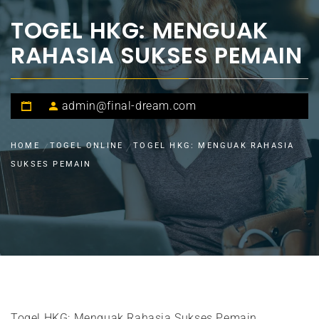
TOGEL HKG: MENGUAK
RAHASIA SUKSES PEMAIN
admin@final-dream.com
HOME
TOGEL ONLINE
TOGEL HKG: MENGUAK RAHASIA
SUKSES PEMAIN
Togel HKG: Menguak Rahasia Sukses Pemain