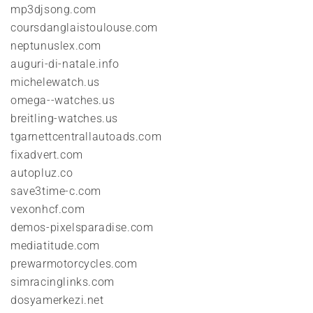
mp3djsong.com
coursdanglaistoulouse.com
neptunuslex.com
auguri-di-natale.info
michelewatch.us
omega--watches.us
breitling-watches.us
tgarnettcentrallautoads.com
fixadvert.com
autopluz.co
save3time-c.com
vexonhcf.com
demos-pixelsparadise.com
mediatitude.com
prewarmotorcycles.com
simracinglinks.com
dosyamerkezi.net