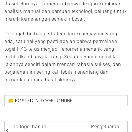
itu sebelumnya. Ia merasa bahwa dengan kombinasi
analisis manual dan bantuan teknologi, peluang untuk
meraih kemenangan semakin besar.
Di tengah berbagai strategi dan kepercayaan yang
ada, satu hal yang pasti adalah bahwa permainan
togel HKG terus menjadi fenomena menarik yang
melibatkan banyak orang. Setiap pemain memiliki
jalannya sendiri dalam mencari rahasia sukses, dan
perjalanan ini sering kali lebih menantang dan
menarik daripada hasil akhirnya.
POSTED IN
TOGEL ONLINE
Post
no togel hari ini:
Pengeluaran