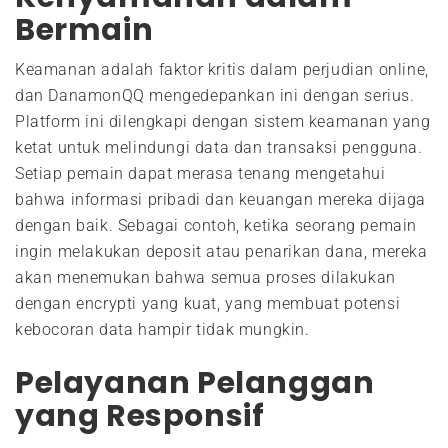
Bermain
Keamanan adalah faktor kritis dalam perjudian online,
dan DanamonQQ mengedepankan ini dengan serius.
Platform ini dilengkapi dengan sistem keamanan yang
ketat untuk melindungi data dan transaksi pengguna.
Setiap pemain dapat merasa tenang mengetahui
bahwa informasi pribadi dan keuangan mereka dijaga
dengan baik. Sebagai contoh, ketika seorang pemain
ingin melakukan deposit atau penarikan dana, mereka
akan menemukan bahwa semua proses dilakukan
dengan encrypti yang kuat, yang membuat potensi
kebocoran data hampir tidak mungkin.
Pelayanan Pelanggan
yang Responsif