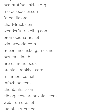
neatstuffhelpskids.org
moraessoccer.com
forochile.org
chart-track.com
wonderfultraveling.com
promocioname.net
wimaxworld.com
freeonlinecricketgames.net
bestcashing.biz
firerestrictions.us
archiesbrooklyn.com
muambeiros.net
infozblog.com
chonbaihat.com
elblogdeoscargonzalez.com
webpromote.net
steroids-store.co