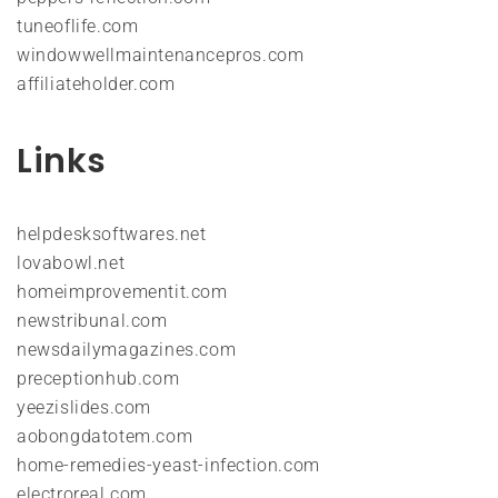
tuneoflife.com
windowwellmaintenancepros.com
affiliateholder.com
Links
helpdesksoftwares.net
lovabowl.net
homeimprovementit.com
newstribunal.com
newsdailymagazines.com
preceptionhub.com
yeezislides.com
aobongdatotem.com
home-remedies-yeast-infection.com
electroreal.com