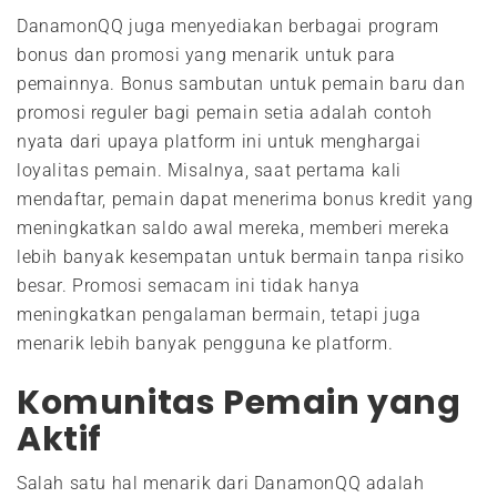
DanamonQQ juga menyediakan berbagai program
bonus dan promosi yang menarik untuk para
pemainnya. Bonus sambutan untuk pemain baru dan
promosi reguler bagi pemain setia adalah contoh
nyata dari upaya platform ini untuk menghargai
loyalitas pemain. Misalnya, saat pertama kali
mendaftar, pemain dapat menerima bonus kredit yang
meningkatkan saldo awal mereka, memberi mereka
lebih banyak kesempatan untuk bermain tanpa risiko
besar. Promosi semacam ini tidak hanya
meningkatkan pengalaman bermain, tetapi juga
menarik lebih banyak pengguna ke platform.
Komunitas Pemain yang
Aktif
Salah satu hal menarik dari DanamonQQ adalah