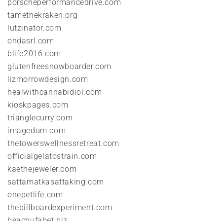
porscheperformancedrive.com
tamethekraken.org
lutzinator.com
ondasrl.com
blife2016.com
glutenfreesnowboarder.com
lizmorrowdesign.com
healwithcannabidiol.com
kioskpages.com
trianglecurry.com
imagedum.com
thetowerswellnessretreat.com
officialgelatostrain.com
kaethejeweler.com
sattamatkasattaking.com
onepetlife.com
thebillboardexperiment.com
beachufabet.biz