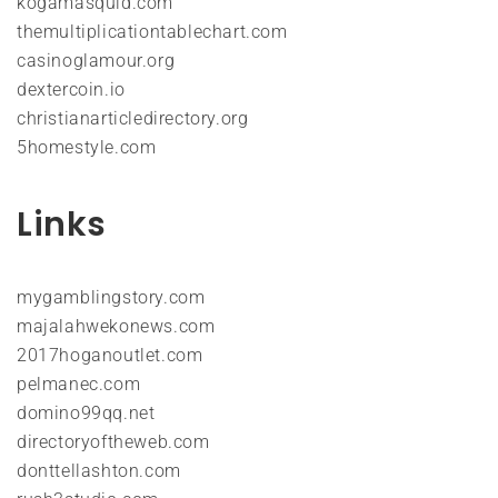
kogamasquid.com
themultiplicationtablechart.com
casinoglamour.org
dextercoin.io
christianarticledirectory.org
5homestyle.com
Links
mygamblingstory.com
majalahwekonews.com
2017hoganoutlet.com
pelmanec.com
domino99qq.net
directoryoftheweb.com
donttellashton.com