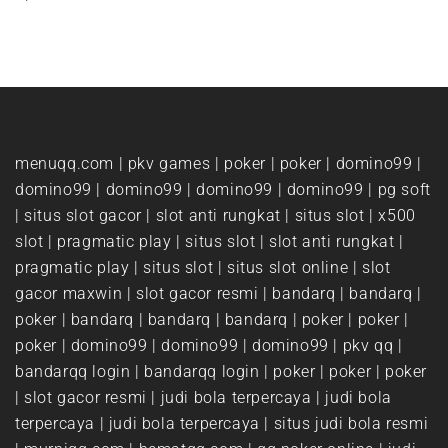
menuqq.com
|
pkv games
|
poker
|
poker
|
domino99
|
domino99
|
domino99
|
domino99
|
domino99
|
pg soft
|
situs slot gacor
|
slot anti rungkat
|
situs slot
|
x500
slot
|
pragmatic play
|
situs slot
|
slot anti rungkat
|
pragmatic play
|
situs slot
|
situs slot online
|
slot
gacor maxwin
|
slot gacor resmi
|
bandarq
|
bandarq
|
poker
|
bandarq
|
bandarq
|
bandarq
|
poker
|
poker
|
poker
|
domino99
|
domino99
|
domino99
|
pkv qq
|
bandarqq login
|
bandarqq login
|
poker
|
poker
|
poker
|
slot gacor resmi
|
judi bola terpercaya
|
judi bola
terpercaya
|
judi bola terpercaya
|
situs judi bola resmi