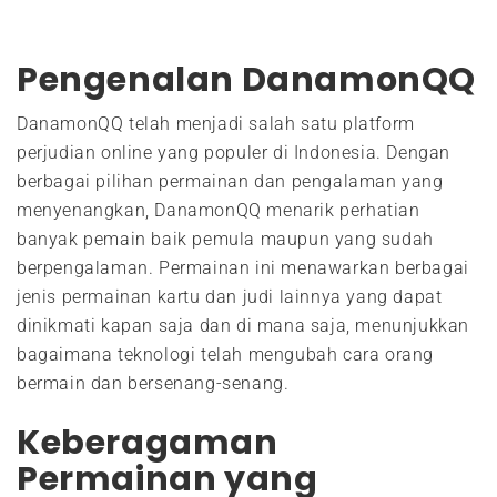
Pengenalan DanamonQQ
DanamonQQ telah menjadi salah satu platform
perjudian online yang populer di Indonesia. Dengan
berbagai pilihan permainan dan pengalaman yang
menyenangkan, DanamonQQ menarik perhatian
banyak pemain baik pemula maupun yang sudah
berpengalaman. Permainan ini menawarkan berbagai
jenis permainan kartu dan judi lainnya yang dapat
dinikmati kapan saja dan di mana saja, menunjukkan
bagaimana teknologi telah mengubah cara orang
bermain dan bersenang-senang.
Keberagaman
Permainan yang