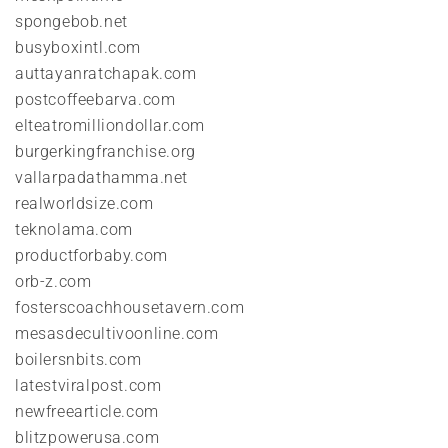
spongebob.net
busyboxintl.com
auttayanratchapak.com
postcoffeebarva.com
elteatromilliondollar.com
burgerkingfranchise.org
vallarpadathamma.net
realworldsize.com
teknolama.com
productforbaby.com
orb-z.com
fosterscoachhousetavern.com
mesasdecultivoonline.com
boilersnbits.com
latestviralpost.com
newfreearticle.com
blitzpowerusa.com