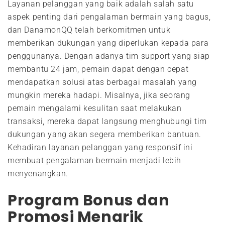
Layanan pelanggan yang baik adalah salah satu
aspek penting dari pengalaman bermain yang bagus,
dan DanamonQQ telah berkomitmen untuk
memberikan dukungan yang diperlukan kepada para
penggunanya. Dengan adanya tim support yang siap
membantu 24 jam, pemain dapat dengan cepat
mendapatkan solusi atas berbagai masalah yang
mungkin mereka hadapi. Misalnya, jika seorang
pemain mengalami kesulitan saat melakukan
transaksi, mereka dapat langsung menghubungi tim
dukungan yang akan segera memberikan bantuan.
Kehadiran layanan pelanggan yang responsif ini
membuat pengalaman bermain menjadi lebih
menyenangkan.
Program Bonus dan
Promosi Menarik