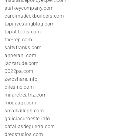
insurancepolicyexpert.com
statkeycompany.com
carolinadeckbuilders.com
topinvestingblog.com
top50tools.com
the-rep.com
saltyfranks.com
annerani.com
jazzatude.com
0022pa.com
zeroshare.info
bilesinc.com
milaretreatnz.com
modaagi.com
smallvilleph.com
galiciasuroeste.info
batallasdeguerra.com
dregstudios.com