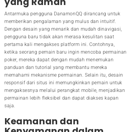
yang Ramah
Antarmuka pengguna DanamonQQ dirancang untuk
memberikan pengalaman yang mulus dan intuitif.
Dengan desain yang menarik dan mudah dinavigasi,
pengguna baru tidak akan merasa kesulitan saat
pertama kali mengakses platform ini. Contohnya,
ketika seorang pemain baru ingin mencoba permainan
poker, mereka dapat dengan mudah menemukan
panduan dan tutorial yang membantu mereka
memahami mekanisme permainan. Selain itu, desain
responsif dari situs ini memungkinkan pemain untuk
mengaksesnya melalui perangkat mobile, menjadikan
permainan lebih fleksibel dan dapat diakses kapan
saja.
Keamanan dan
Kenyamanan dalam