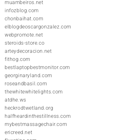
muambeiros.net
infozblog.com
chonbaihat.com
elblogdeoscargonzalez.com
webpromote.net
steroids-store.co
arteydecoracion.net
fithog.com
bestlaptopbestmonitor.com
georginaryland.com
roseandbasil.com
thewhitewhitelights.com
atdhe.ws
heckrodtwetland.org
halfheardinthestillness.com
mybestmassagechair.com
ericreed.net