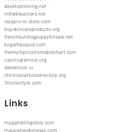
desktopmining.net
inthebleachers.net
lexapro-rx-store.com
buyskincareproducts.org
frenchbulldogpuppyforsale.net
kogamasquid.com
themultiplicationtablechart.com
casinoglamour.org
dextercoin.io
christianarticledirectory.org
5homestyle.com
Links
mygamblingstory.com
majalahwekonews.com