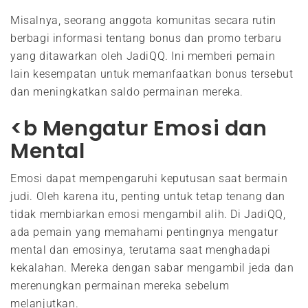
Misalnya, seorang anggota komunitas secara rutin
berbagi informasi tentang bonus dan promo terbaru
yang ditawarkan oleh JadiQQ. Ini memberi pemain
lain kesempatan untuk memanfaatkan bonus tersebut
dan meningkatkan saldo permainan mereka.
<b Mengatur Emosi dan
Mental
Emosi dapat mempengaruhi keputusan saat bermain
judi. Oleh karena itu, penting untuk tetap tenang dan
tidak membiarkan emosi mengambil alih. Di JadiQQ,
ada pemain yang memahami pentingnya mengatur
mental dan emosinya, terutama saat menghadapi
kekalahan. Mereka dengan sabar mengambil jeda dan
merenungkan permainan mereka sebelum
melanjutkan.