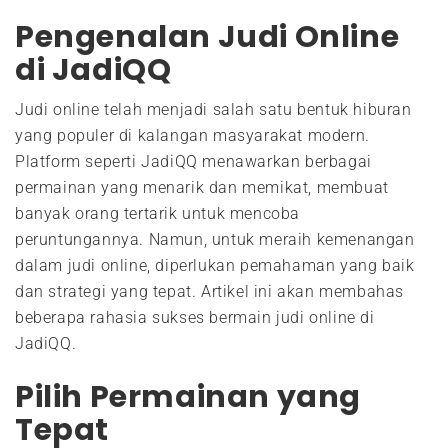
Pengenalan Judi Online
di JadiQQ
Judi online telah menjadi salah satu bentuk hiburan
yang populer di kalangan masyarakat modern.
Platform seperti JadiQQ menawarkan berbagai
permainan yang menarik dan memikat, membuat
banyak orang tertarik untuk mencoba
peruntungannya. Namun, untuk meraih kemenangan
dalam judi online, diperlukan pemahaman yang baik
dan strategi yang tepat. Artikel ini akan membahas
beberapa rahasia sukses bermain judi online di
JadiQQ.
Pilih Permainan yang
Tepat