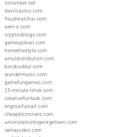
totostreet.net
davilcasino.com
fraudwatchai.com
aem-x.com
cryptooblogs.com
gameuplevel.com
homethestyle.com
amuldistribution.com
borobuddur.com
wundermusic.com
gamefungames.com
25-minute-timer.com
creativefuntask.com
engrsaifulsaif.com
cheapbtcminers.com
unionstationtogeorgetown.com
iamayudoc.com