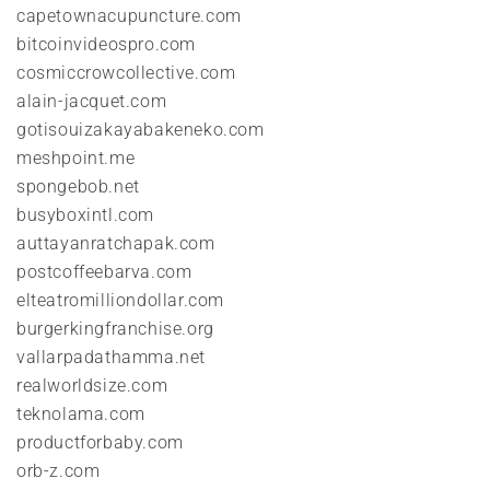
capetownacupuncture.com
bitcoinvideospro.com
cosmiccrowcollective.com
alain-jacquet.com
gotisouizakayabakeneko.com
meshpoint.me
spongebob.net
busyboxintl.com
auttayanratchapak.com
postcoffeebarva.com
elteatromilliondollar.com
burgerkingfranchise.org
vallarpadathamma.net
realworldsize.com
teknolama.com
productforbaby.com
orb-z.com