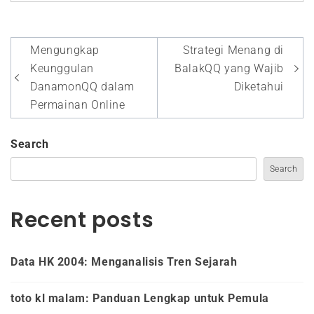
Post
Mengungkap
Strategi Menang di
navigation
Keunggulan
BalakQQ yang Wajib
DanamonQQ dalam
Diketahui
Permainan Online
Search
Search
Recent posts
Data HK 2004: Menganalisis Tren Sejarah
toto kl malam: Panduan Lengkap untuk Pemula