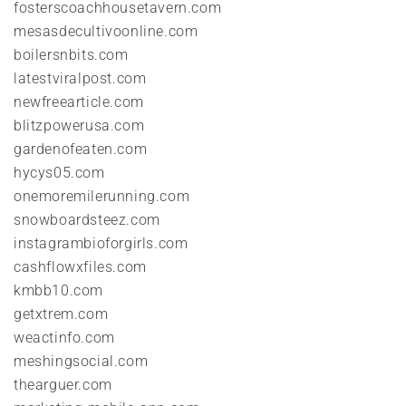
fosterscoachhousetavern.com
mesasdecultivoonline.com
boilersnbits.com
latestviralpost.com
newfreearticle.com
blitzpowerusa.com
gardenofeaten.com
hycys05.com
onemoremilerunning.com
snowboardsteez.com
instagrambioforgirls.com
cashflowxfiles.com
kmbb10.com
getxtrem.com
weactinfo.com
meshingsocial.com
thearguer.com