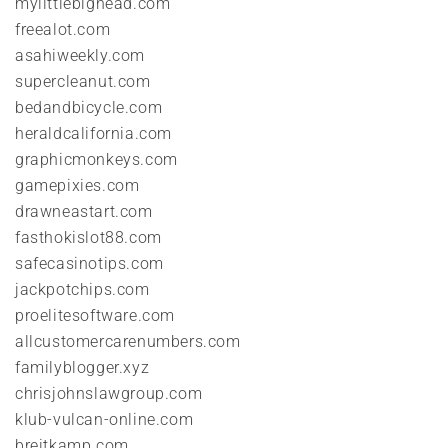
mylittlebighead.com
freealot.com
asahiweekly.com
supercleanut.com
bedandbicycle.com
heraldcalifornia.com
graphicmonkeys.com
gamepixies.com
drawneastart.com
fasthokislot88.com
safecasinotips.com
jackpotchips.com
proelitesoftware.com
allcustomercarenumbers.com
familyblogger.xyz
chrisjohnslawgroup.com
klub-vulcan-online.com
breitkamp.com