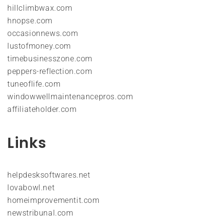
hillclimbwax.com
hnopse.com
occasionnews.com
lustofmoney.com
timebusinesszone.com
peppers-reflection.com
tuneoflife.com
windowwellmaintenancepros.com
affiliateholder.com
Links
helpdesksoftwares.net
lovabowl.net
homeimprovementit.com
newstribunal.com