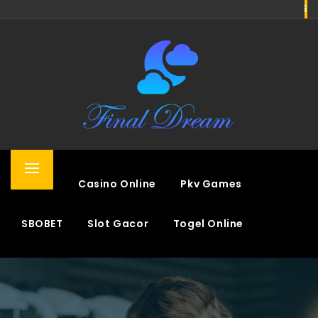
Skip
to
KUMPULAN SITUS SLOT
content
ONLINE TERPERCAYA
DENGAN FITUR SERVER
PKV GAMES
MAINKAN SLOT ONLINE DENGAN DUKUNGAN
SERVER PKV GAMES ANDAL DI KUMPULAN SITUS
SLOT TERPERCAYA YANG MENAWARKAN BANYAK
Primary
Home
Casino Online
Pkv Games
Menu
KEUNTUNGAN.
SBOBET
Slot Gacor
Togel Online