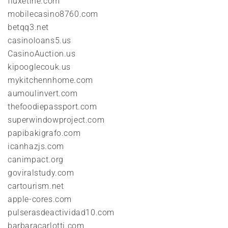
fluxetine.com
mobilecasino8760.com
betqq3.net
casinoloans5.us
CasinoAuction.us
kipooglecouk.us
mykitchennhome.com
aumoulinvert.com
thefoodiepassport.com
superwindowproject.com
papibakigrafo.com
icanhazjs.com
canimpact.org
goviralstudy.com
cartourism.net
apple-cores.com
pulserasdeactividad10.com
barbaracarlotti.com