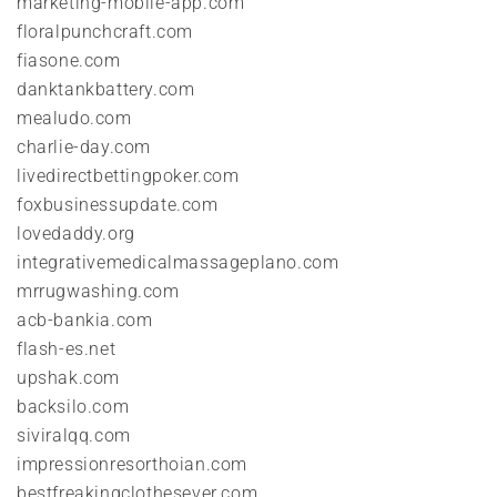
marketing-mobile-app.com
floralpunchcraft.com
fiasone.com
danktankbattery.com
mealudo.com
charlie-day.com
livedirectbettingpoker.com
foxbusinessupdate.com
lovedaddy.org
integrativemedicalmassageplano.com
mrrugwashing.com
acb-bankia.com
flash-es.net
upshak.com
backsilo.com
siviralqq.com
impressionresorthoian.com
bestfreakingclothesever.com