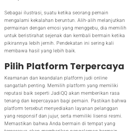
Sebagai ilustrasi, suatu ketika seorang pemain
mengalami kekalahan beruntun. Alih-alih melanjutkan
permainan dengan emosi yang menggebu, dia memilih
untuk beristirahat sejenak dan kembali bermain ketika
pikirannya lebih jernih. Pendekatan ini sering kali
membawa hasil yang lebih baik.
Pilih Platform Terpercaya
Keamanan dan keandalan platform judi online
sangatlah penting. Memilih platform yang memiliki
reputasi baik seperti JadiQQ akan memberikan rasa
tenang dan kepercayaan bagi pemain. Pastikan bahwa
platform tersebut menyediakan layanan pelanggan
yang responsif dan jujur, serta memiliki lisensi resmi.
Memastikan bahwa Anda bermain di tempat yang